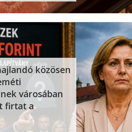
ajlandó közösen
eméti
inek városában
 firtat a