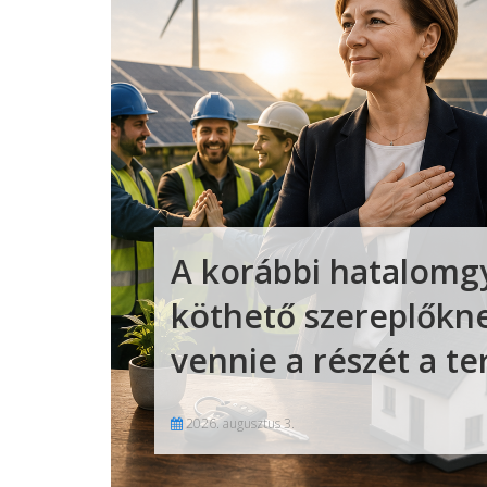
A korábbi hatalomg
köthető szereplőknek
vennie a részét a t
2026. augusztus 3.