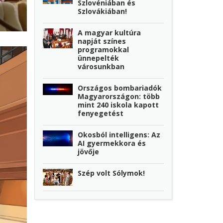
Szlovéniában és
Szlovákiában!
A magyar kultúra
napját színes
programokkal
ünnepelték
városunkban
Országos bombariadók
Magyarországon: több
mint 240 iskola kapott
fenyegetést
Okosból intelligens: Az
AI gyermekkora és
jövője
Szép volt Sólymok!