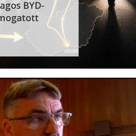
ólagos BYD-
ámogatott