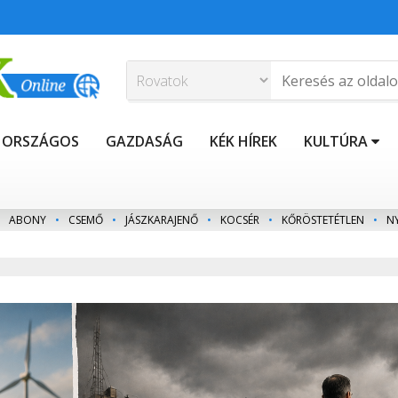
ORSZÁGOS
GAZDASÁG
KÉK HÍREK
KULTÚRA
ABONY
•
CSEMŐ
•
JÁSZKARAJENŐ
•
KOCSÉR
•
KŐRÖSTETÉTLEN
•
N