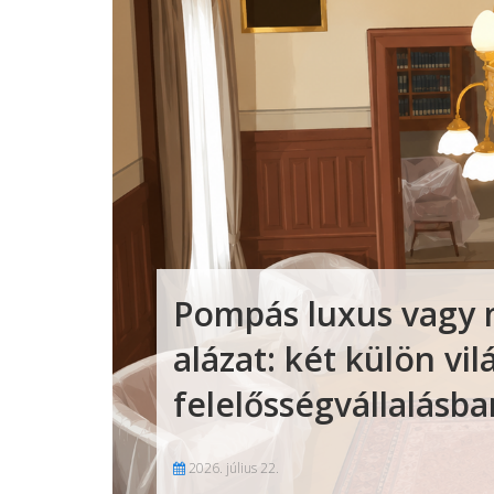
Pompás luxus vagy 
alázat: két külön vil
felelősségvállalásba
2026. július 22.