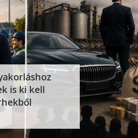
yakorláshoz
 is ki kell
erhekből