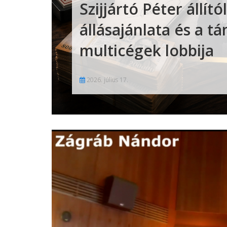
Szijjártó Péter állít
állásajánlata és a t
multicégek lobbija
2026. július 17.