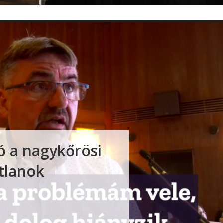
ó a nagykőrösi
tlanok