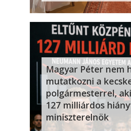
Magyar Péter nem h
mutatkozni a kecsk
polgármesterrel, ak
127 milliárdos hiányt
miniszterelnök