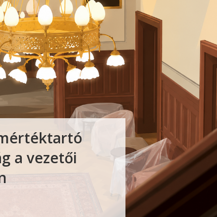
mértéktartó
ág a vezetői
n