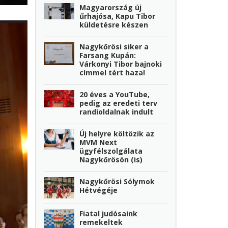
Magyarország új
űrhajósa, Kapu Tibor
küldetésre készen
Nagykőrösi siker a
Farsang Kupán:
Várkonyi Tibor bajnoki
címmel tért haza!
20 éves a YouTube,
pedig az eredeti terv
randioldalnak indult
Új helyre költözik az
MVM Next
ügyfélszolgálata
Nagykőrösön (is)
Nagykőrösi Sólymok
Hétvégéje
Fiatal judósaink
remekeltek