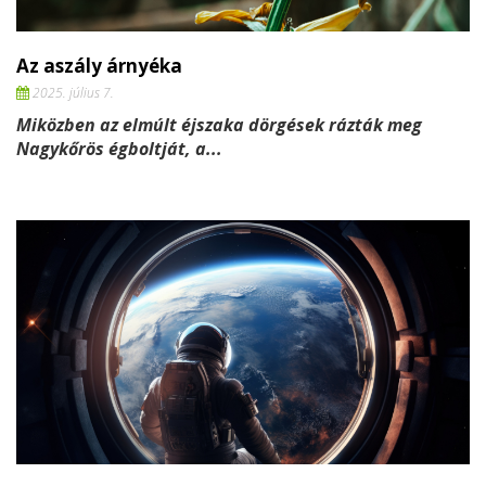
Az aszály árnyéka
2025. július 7.
Miközben az elmúlt éjszaka dörgések rázták meg
Nagykőrös égboltját, a...