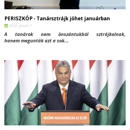
PERISZKÓP - Tanársztrájk jöhet januárban
2024. január 7.
A tanárok nem önszántukból sztrájkolnak,
hanem megunták azt a sok...