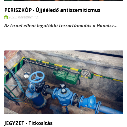
PERISZKÓP - Újjáéledő antiszemitizmus
2023. november 12.
Az Izrael elleni legutóbbi terrortámadás a Hamász...
JEGYZET - Titkosítás