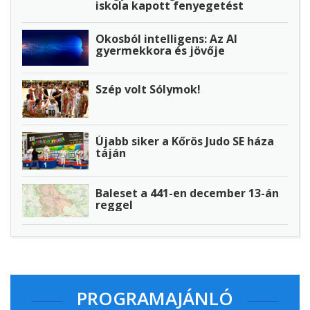
iskola kapott fenyegetést
Okosból intelligens: Az AI
gyermekkora és jövője
Szép volt Sólymok!
Újabb siker a Kőrös Judo SE háza
táján
Baleset a 441-en december 13-án
reggel
PROGRAMAJÁNLÓ