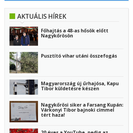
AKTUÁLIS HÍREK
Főhajtás a 48-as hősök előtt
Nagykőrösön
Pusztító vihar utáni összefogás
Magyarország új űrhajósa, Kapu
Tibor küldetésre készen
Nagykőrösi siker a Farsang Kupán:
Várkonyi Tibor bajnoki címmel
tért haza!
20 éves a YouTube, pedig az