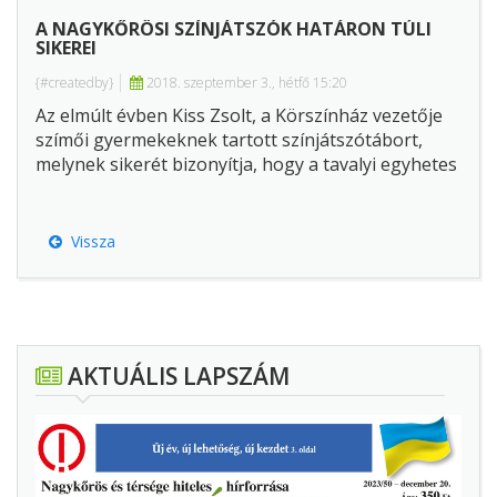
A NAGYKŐRÖSI SZÍNJÁTSZÓK HATÁRON TÚLI
SIKEREI
{#createdby}
2018. szeptember 3., hétfő 15:20
Az elmúlt évben Kiss Zsolt, a Körszínház vezetője
szímői gyermekeknek tartott színjátszótábort,
melynek sikerét bizonyítja, hogy a tavalyi egyhetes
tábort az idén két hétig tartó alkalom követte, és
ezen részt vettek a Körszínház Ifjúsági Stúdiójának
tagjai is.
Vissza
AKTUÁLIS LAPSZÁM