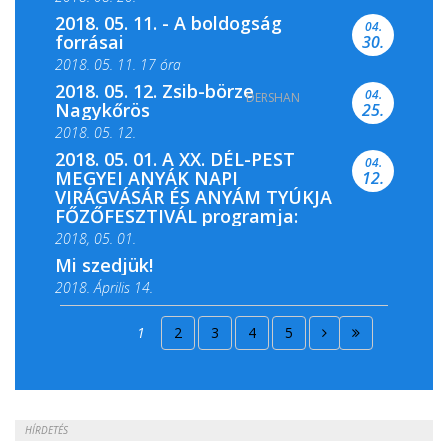
2018. 05. 11. - A boldogság
04.
forrásai
30.
2018. 05. 11. 17 óra
2018. 05. 12. Zsib-börze
04.
DERSHAN
2018. 05. 11. 19 óra
Nagykőrös
25.
2018. 05. 12.
2018. 05. 01. A XX. DÉL-PEST
04.
MEGYEI ANYÁK NAPI
12.
VIRÁGVÁSÁR ÉS ANYÁM TYÚKJA
FŐZŐFESZTIVÁL programja:
2018, 05. 01.
Mi szedjük!
2018. Április 14.
2018. Április 15.
1
2
3
4
5
2018. Április 22.
HÍRDETÉS