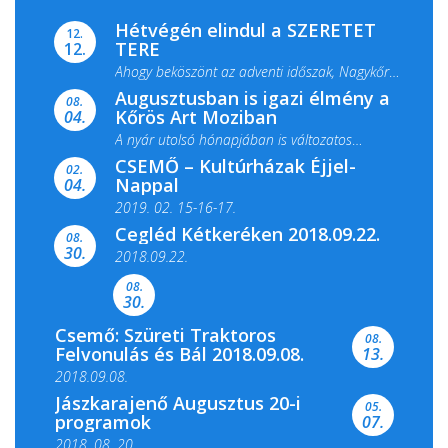
Hétvégén elindul a SZERETET
12.
TERE
12.
Ahogy beköszönt az adventi időszak, Nagykőrös
Augusztusban is igazi élmény a
ismét megtelik ünnepi fénnyel és közös...
08.
Kőrös Art Moziban
04.
A nyár utolsó hónapjában is változatos
CSEMŐ – Kultúrházak Éjjel-
filmkínálattal, családi...
02.
Nappal
04.
2019. 02. 15-16-17.
Cegléd Kétkeréken 2018.09.22.
08.
Színes és tartalmas programokkal várja a
30.
2018.09.22.
Csemői Községi Könyvtár és...
08.
30.
Csemő: Szüreti Traktoros
08.
Felvonulás és Bál 2018.09.08.
13.
2018.09.08.
Jászkarajenő Augusztus 20-i
05.
programok
07.
2018. 08. 20.