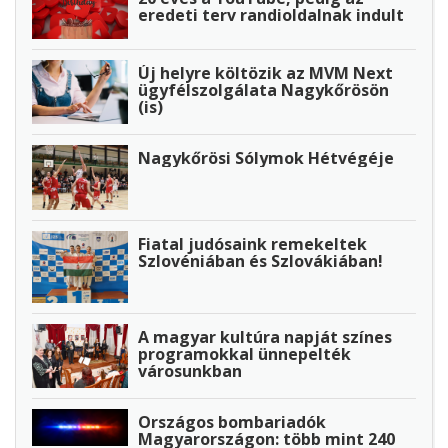
eredeti terv randioldalnak indult
Új helyre költözik az MVM Next
ügyfélszolgálata Nagykőrösön
(is)
Nagykőrösi Sólymok Hétvégéje
Fiatal judósaink remekeltek
Szlovéniában és Szlovákiában!
A magyar kultúra napját színes
programokkal ünnepelték
városunkban
Országos bombariadók
Magyarországon: több mint 240