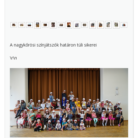
A nagykőrösi színjátszók határon túli sikerei
\r\n