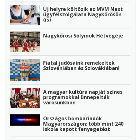
Új helyre költözik az MVM Next
ügyfélszolgálata Nagykőrösön
(is)
Nagykőrösi Sólymok Hétvégéje
Fiatal judósaink remekeltek
Szlovéniában és Szlovákiában!
A magyar kultúra napját színes
programokkal ünnepelték
városunkban
Országos bombariadók
Magyarországon: több mint 240
iskola kapott fenyegetést