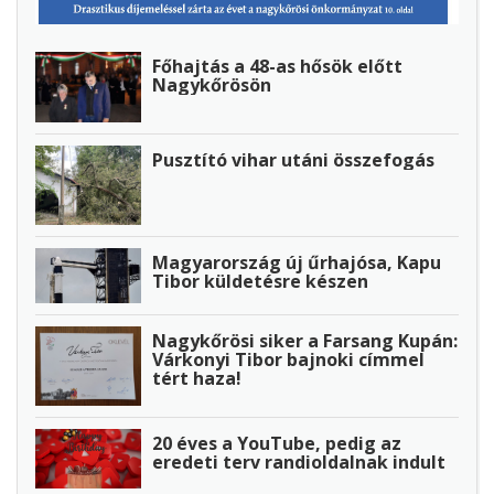
Főhajtás a 48-as hősök előtt
Nagykőrösön
Pusztító vihar utáni összefogás
Magyarország új űrhajósa, Kapu
Tibor küldetésre készen
Nagykőrösi siker a Farsang Kupán:
Várkonyi Tibor bajnoki címmel
tért haza!
20 éves a YouTube, pedig az
eredeti terv randioldalnak indult