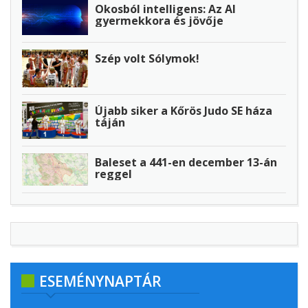
Okosból intelligens: Az AI
gyermekkora és jövője
Szép volt Sólymok!
Újabb siker a Kőrös Judo SE háza
táján
Baleset a 441-en december 13-án
reggel
ESEMÉNYNAPTÁR