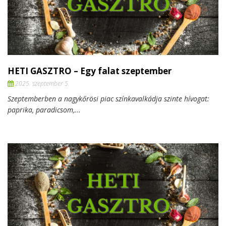
HETI GASZTRO – Egy falat szeptember
2025. szeptember 5.
Szeptemberben a nagykőrösi piac színkavalkádja szinte hívogat:
paprika, paradicsom,...