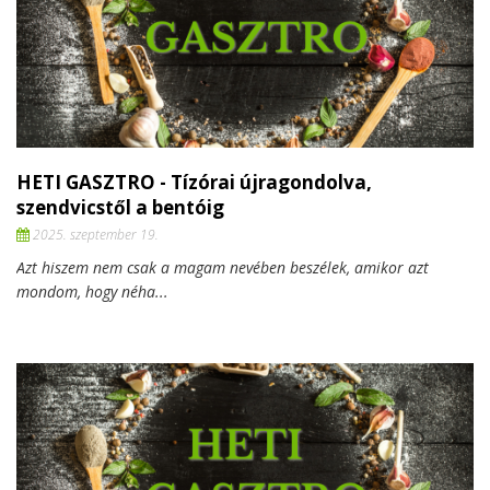
HETI GASZTRO - Tízórai újragondolva,
szendvicstől a bentóig
2025. szeptember 19.
Azt hiszem nem csak a magam nevében beszélek, amikor azt
mondom, hogy néha...