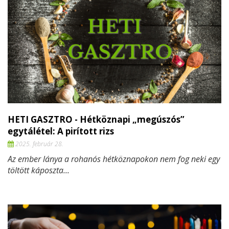
HETI GASZTRO - Hétköznapi „megúszós”
egytálétel: A pirított rizs
2025. február 28.
Az ember lánya a rohanós hétköznapokon nem fog neki egy
töltött káposzta...