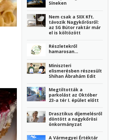
Síneken
Nem csak a SIIX Kft.
távozik Nagykőrösről:
az SG Bútor raktár már
el is költözött
Részletekről
hamarosan...
Miniszteri
elismerésben részesült
Shihan Ábrahám Edit
Megtiltották a
parkolást az Október
23-a tér I. épület előtt
Drasztikus díjemelésről
döntött a nagykőrösi
önkormányzat
A Vármegyei Értéktár