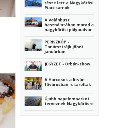
része lett a Nagykőrösi
Piaccsarnok
A Volánbusz
használatában marad a
nagykőrösi pályaudvar
PERISZKÓP -
Tanársztrájk jöhet
januárban
JEGYZET - Orbán-show
A Harcosok a litván
fővárosban is taroltak
Újabb napelemparkot
terveznek Nagykőrösre