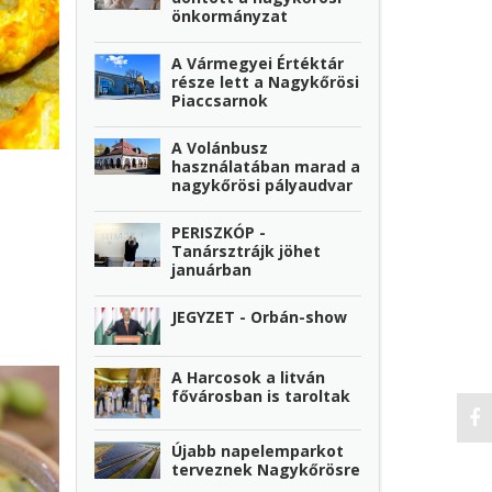
önkormányzat
A Vármegyei Értéktár
része lett a Nagykőrösi
Piaccsarnok
A Volánbusz
használatában marad a
nagykőrösi pályaudvar
PERISZKÓP -
Tanársztrájk jöhet
januárban
JEGYZET - Orbán-show
A Harcosok a litván
fővárosban is taroltak
Újabb napelemparkot
terveznek Nagykőrösre