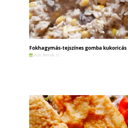
Fokhagymás-tejszínes gomba kukoricás r
2020. február 21.