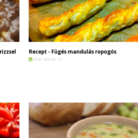
izzsel
Recept - Fügés mandulás ropogós
2020. február 13.