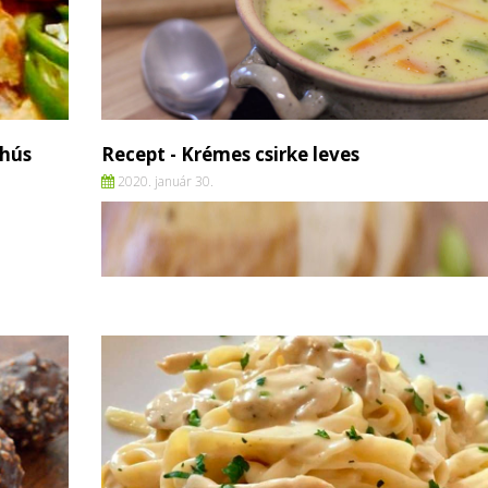
 hús
Recept - Krémes csirke leves
2020. január 30.