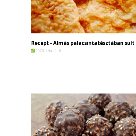
Recept - Almás palacsintatésztában sült
2020. február 6.