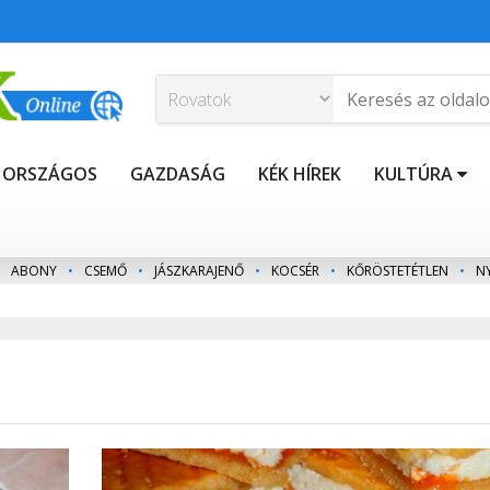
ORSZÁGOS
GAZDASÁG
KÉK HÍREK
KULTÚRA
ABONY
•
CSEMŐ
•
JÁSZKARAJENŐ
•
KOCSÉR
•
KŐRÖSTETÉTLEN
•
N