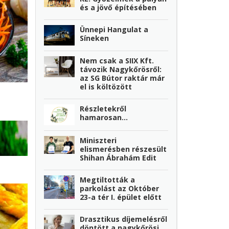
és a jövő építésében
Ünnepi Hangulat a
Síneken
Nem csak a SIIX Kft.
távozik Nagykőrösről:
az SG Bútor raktár már
el is költözött
Részletekről
hamarosan...
Miniszteri
elismerésben részesült
Shihan Ábrahám Edit
Megtiltották a
parkolást az Október
23-a tér I. épület előtt
Drasztikus díjemelésről
döntött a nagykőrösi