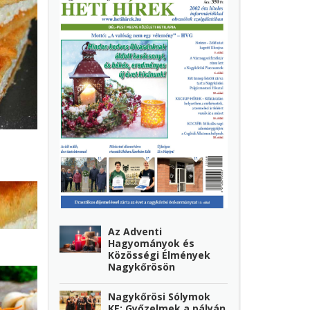
Az Adventi
Hagyományok és
Közösségi Élmények
Nagykőrösön
Nagykőrösi Sólymok
KE: Győzelmek a pályán