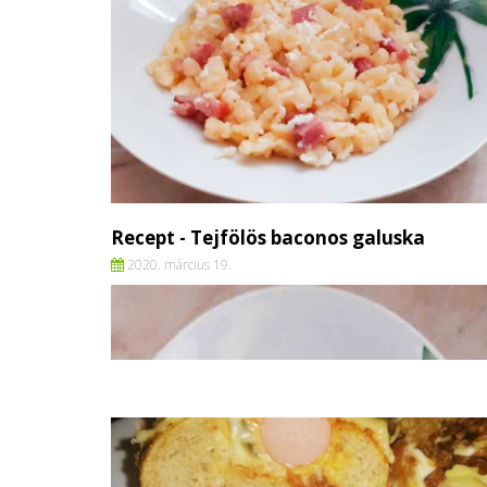
Recept - Tejfölös baconos galuska
2020. március 19.