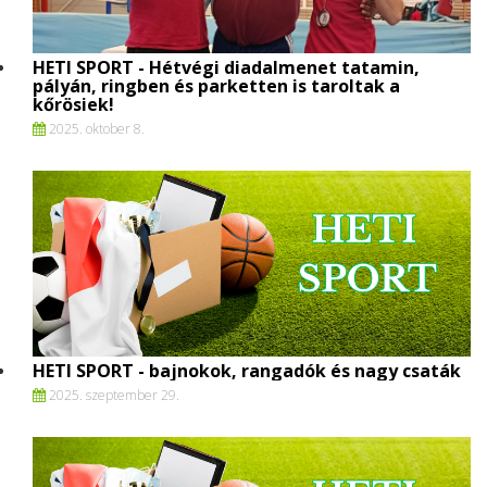
HETI SPORT - Hétvégi diadalmenet tatamin,
pályán, ringben és parketten is taroltak a
kőrösiek!
2025. oktober 8.
HETI SPORT - bajnokok, rangadók és nagy csaták
2025. szeptember 29.