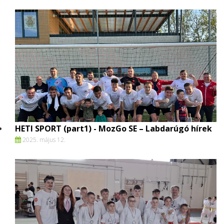
HETI SPORT (part1) - MozGo SE – Labdarúgó hírek
2025. május 12.