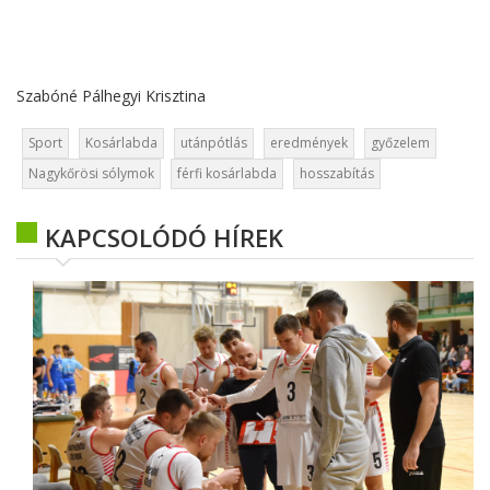
Szabóné Pálhegyi Krisztina
Sport
Kosárlabda
utánpótlás
eredmények
győzelem
Nagykőrösi sólymok
férfi kosárlabda
hosszabítás
KAPCSOLÓDÓ HÍREK