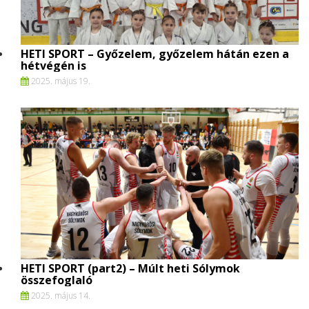
HETI SPORT – Győzelem, győzelem hátán ezen a
hétvégén is
2025. május 19.
HETI SPORT (part2) – Múlt heti Sólymok
összefoglaló
2025. május 14.