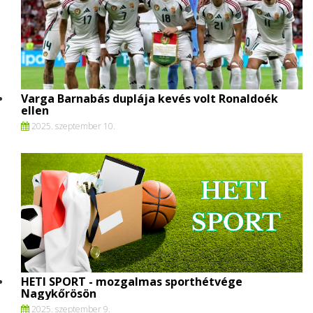
Varga Barnabás duplája kevés volt Ronaldoék
ellen
2025. szeptember 10.
HETI SPORT - mozgalmas sporthétvége
Nagykőrösön
2025. szeptember 9.