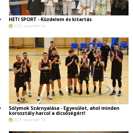
HETI SPORT - Küzdelem és kitartás
2025. november 24.
Sólymok Szárnyalása - Egyesület, ahol minden
korosztály harcol a dicsőségért!
2025. november 19.