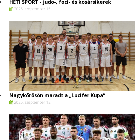
HETI SPORT - judo-, foci- és kosársikerek
2025. szeptember 15.
Nagykőrösön maradt a „Lucifer Kupa”
2025. szeptember 12.