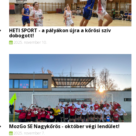
HETI SPORT - a pályákon újra a kőrösi szív
dobogott!
2025. november 10.
MozGo SE Nagykőrös - október végi lendület!
2025. november 7.