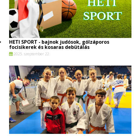
HETI SPORT - bajnok judósok, gólzáporos
focisikerek és kosaras debütálás
2025. szeptember 22.