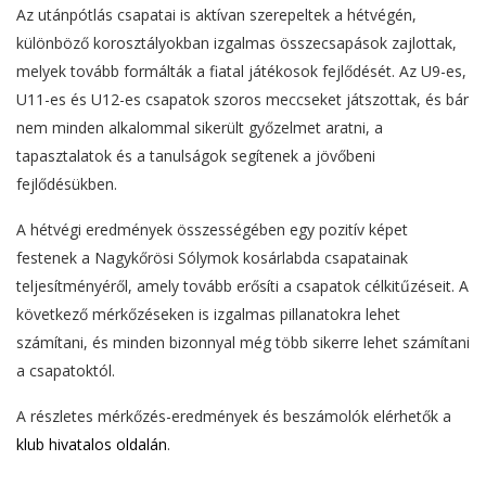
Az utánpótlás csapatai is aktívan szerepeltek a hétvégén,
különböző korosztályokban izgalmas összecsapások zajlottak,
melyek tovább formálták a fiatal játékosok fejlődését. Az U9-es,
U11-es és U12-es csapatok szoros meccseket játszottak, és bár
nem minden alkalommal sikerült győzelmet aratni, a
tapasztalatok és a tanulságok segítenek a jövőbeni
fejlődésükben.
A hétvégi eredmények összességében egy pozitív képet
festenek a Nagykőrösi Sólymok kosárlabda csapatainak
teljesítményéről, amely tovább erősíti a csapatok célkitűzéseit. A
következő mérkőzéseken is izgalmas pillanatokra lehet
számítani, és minden bizonnyal még több sikerre lehet számítani
a csapatoktól.
A részletes mérkőzés-eredmények és beszámolók elérhetők a
klub hivatalos oldalán
.