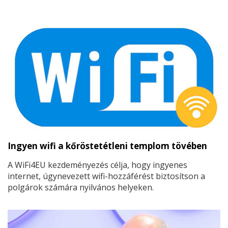
Ingyen wifi a kőröstetétleni templom tövében
A WiFi4EU kezdeményezés célja, hogy ingyenes
internet, úgynevezett wifi-hozzáférést biztosítson a
polgárok számára nyilvános helyeken.
Magyarországon összesen száznegyvenkét
településén támogatják uniós pénzből ezt a
programot.