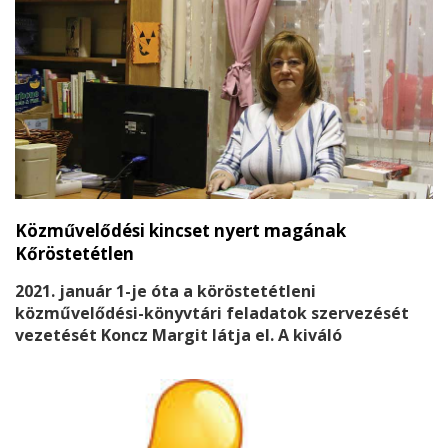
Közművelődési kincset nyert magának
Kőröstetétlen
2021. január 1-je óta a köröstetétleni
közművelődési-könyvtári feladatok szervezését
vezetését Koncz Margit látja el. A kiváló
szakember szakmai életútja elképesztően gazdag,
óriási, felbecsülhetetlen értékű szakmaisággal
rendelkezik!