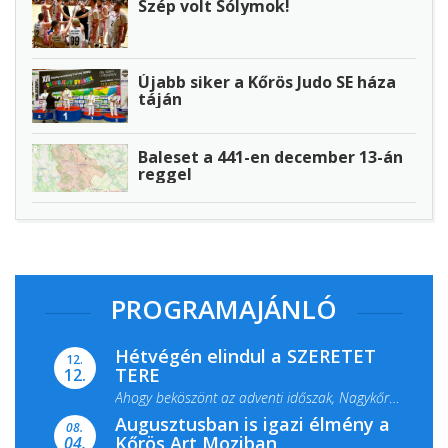
Szép volt Sólymok!
Újabb siker a Kőrös Judo SE háza
táján
Baleset a 441-en december 13-án
reggel
PROGRAMAJÁNLÓ
Hétvégén elindul a SZERETET
12.
TERE
12.
Ahogy beköszönt az adventi időszak, Nagykőrös
Augusztusban is igazi élmény a
ismét megtelik ünnepi fénnyel és közös...
08.
Kőrös Art Moziban
04.