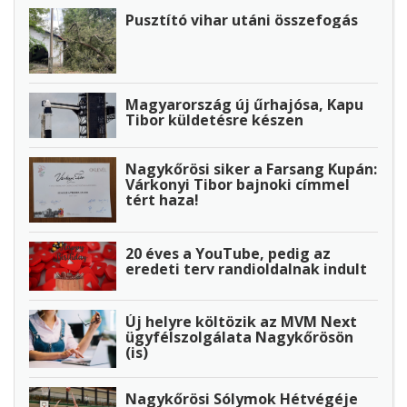
Pusztító vihar utáni összefogás
Magyarország új űrhajósa, Kapu
Tibor küldetésre készen
Nagykőrösi siker a Farsang Kupán:
Várkonyi Tibor bajnoki címmel
tért haza!
20 éves a YouTube, pedig az
eredeti terv randioldalnak indult
Új helyre költözik az MVM Next
ügyfélszolgálata Nagykőrösön
(is)
Nagykőrösi Sólymok Hétvégéje