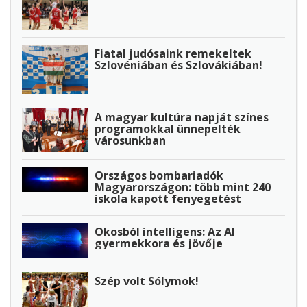
Fiatal judósaink remekeltek
Szlovéniában és Szlovákiában!
A magyar kultúra napját színes
programokkal ünnepelték
városunkban
Országos bombariadók
Magyarországon: több mint 240
iskola kapott fenyegetést
Okosból intelligens: Az AI
gyermekkora és jövője
Szép volt Sólymok!