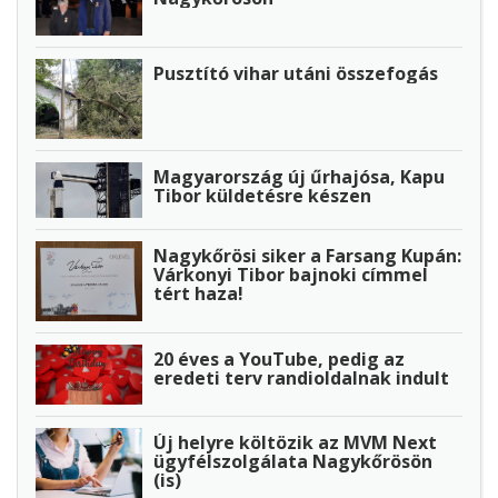
Pusztító vihar utáni összefogás
Magyarország új űrhajósa, Kapu
Tibor küldetésre készen
Nagykőrösi siker a Farsang Kupán:
Várkonyi Tibor bajnoki címmel
tért haza!
20 éves a YouTube, pedig az
eredeti terv randioldalnak indult
Új helyre költözik az MVM Next
ügyfélszolgálata Nagykőrösön
(is)