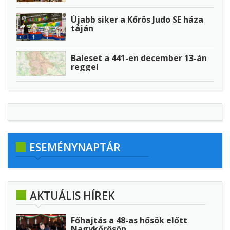
Újabb siker a Kőrös Judo SE háza
táján
Baleset a 441-en december 13-án
reggel
ESEMÉNYNAPTÁR
AKTUÁLIS HÍREK
Főhajtás a 48-as hősök előtt
Nagykőrösön