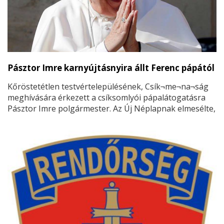
Pásztor Imre karnyújtásnyira állt Ferenc pápától
Kőröstetétlen testvértelepülésének, Csík¬me¬na¬ság
meghívására érkezett a csíksomlyói pápalátogatásra
Pásztor Imre polgármester. Az Új Néplapnak elmesélte,
hogy Ferenc pápa karnyújtásnyira halad el mellette.