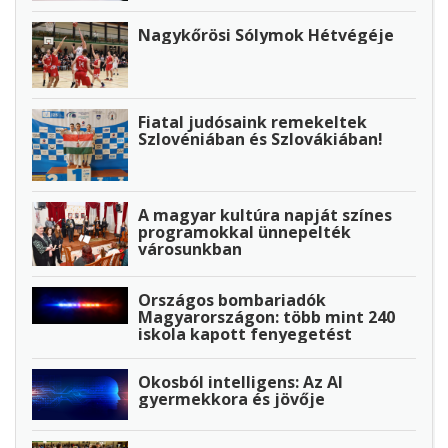
Nagykőrösi Sólymok Hétvégéje
Fiatal judósaink remekeltek
Szlovéniában és Szlovákiában!
A magyar kultúra napját színes
programokkal ünnepelték
városunkban
Országos bombariadók
Magyarországon: több mint 240
iskola kapott fenyegetést
Okosból intelligens: Az AI
gyermekkora és jövője