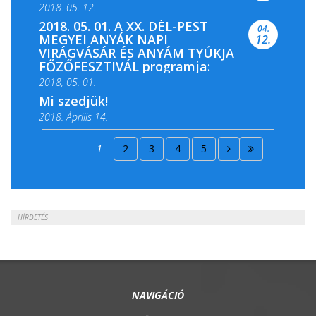
2018. 05. 12.
2018. 05. 01. A XX. DÉL-PEST
04.
MEGYEI ANYÁK NAPI
12.
VIRÁGVÁSÁR ÉS ANYÁM TYÚKJA
FŐZŐFESZTIVÁL programja:
2018, 05. 01.
Mi szedjük!
2018. Április 14.
2018. Április 15.
1
2
3
4
5
2018. Április 22.
HÍRDETÉS
NAVIGÁCIÓ