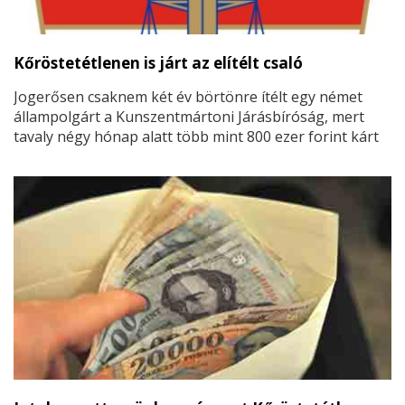
Kőröstetétlenen is járt az elítélt csaló
Jogerősen csaknem két év börtönre ítélt egy német
állampolgárt a Kunszentmártoni Járásbíróság, mert
tavaly négy hónap alatt több mint 800 ezer forint kárt
okozott gyanútlan szállásadóknak azzal, hogy fizetés
nélkül távozott