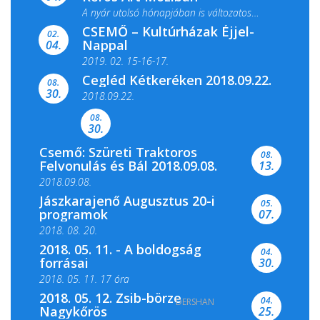
A nyár utolsó hónapjában is változatos
CSEMŐ – Kultúrházak Éjjel-
filmkínálattal, családi...
02.
Nappal
04.
2019. 02. 15-16-17.
Cegléd Kétkeréken 2018.09.22.
08.
Színes és tartalmas programokkal várja a
30.
2018.09.22.
Csemői Községi Könyvtár és...
08.
30.
Csemő: Szüreti Traktoros
08.
Felvonulás és Bál 2018.09.08.
13.
2018.09.08.
Jászkarajenő Augusztus 20-i
05.
programok
07.
2018. 08. 20.
2018. 05. 11. - A boldogság
04.
forrásai
30.
2018. 05. 11. 17 óra
2018. 05. 12. Zsib-börze
04.
DERSHAN
2018. 05. 11. 19 óra
Nagykőrös
25.