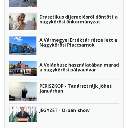
Drasztikus díjemelésről döntött a
nagykőrösi önkormányzat
A Vármegyei Értéktár része lett a
Nagykőrösi Piaccsarnok
A Volánbusz használatában marad
a nagykőrösi pályaudvar
PERISZKÓP - Tanársztrájk jöhet
januárban
JEGYZET - Orbán-show