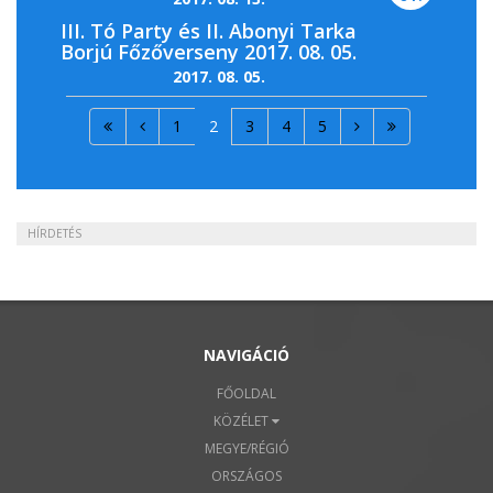
III. Tó Party és II. Abonyi Tarka
Borjú Főzőverseny 2017. 08. 05.
2017. 08. 05.
1
2
3
4
5
HÍRDETÉS
NAVIGÁCIÓ
FŐOLDAL
KÖZÉLET
MEGYE/RÉGIÓ
ORSZÁGOS