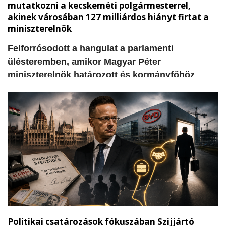
mutatkozni a kecskeméti polgármesterrel,
akinek városában 127 milliárdos hiányt firtat a
miniszterelnök
​Felforrósodott a hangulat a parlamenti
ülésteremben, amikor Magyar Péter
miniszterelnök határozott és kormányfőhöz
méltó, egyenes beszédben vette górcső alá a
kecskeméti önkormányzati és egyetemi pénzek
sorsát. A Tisza Párt miniszterelnöke
felszólalásában közvetlenül az ellenzéki Fidesz
padsorai felé fordulva tette szóvá azokat a
súlyos hiányosságokat és elhallgatott
információkat, amelyek álláspontja szerint a
korábbi helyi vezetés és a fideszes körök
felelősségét bizonyítják.
Politikai csatározások fókuszában Szijjártó