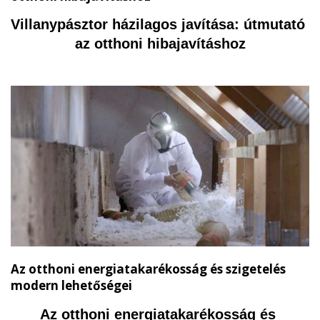
képviseletével és a kormányzati tisztségekkel.
Villanypásztor házilagos javítása: útmutató 
az otthoni hibajavításhoz
Az otthoni energiatakarékosság és szigetelés
modern lehetőségei
Az otthoni energiatakarékosság és 