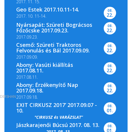
2017. 11. 15.
Geo Estek 2017.10.11-14.
08.
22.
2017. 10. 11-14.
Nyársapát: Szüreti Bográcsos
08.
Főzőcske 2017.09.23.
22.
2017.09.23.
Csemő: Szüreti Traktoros
08.
Felvonulás és Bál 2017.09.09.
22.
2017.09.09.
Abony: Vasúti kiállítás
08.
2017.08.11.
22.
2017.08.11.
Abony: Érzékenyítő Nap
08.
2017.09.18.
22.
DERSHAN
2017.09.18.
EXIT CIRKUSZ 2017’ 2017.09.07 -
08.
10.
01.
"CIRKUSZ és VARÁZSLAT”
Jászkarajenői Búcsú 2017. 08. 13.
08.
01.
2017. 08. 13.