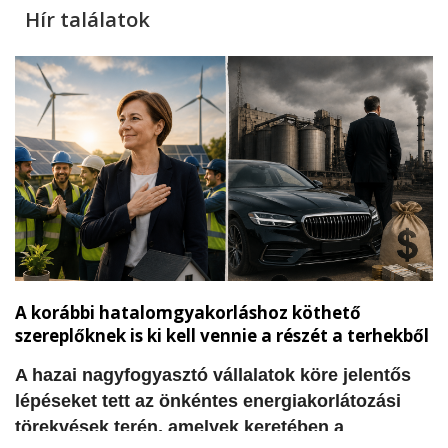
Hír találatok
A korábbi hatalomgyakorláshoz köthető
szereplőknek is ki kell vennie a részét a terhekből
​A hazai nagyfogyasztó vállalatok köre jelentős
lépéseket tett az önkéntes energiakorlátozási
törekvések terén, amelyek keretében a