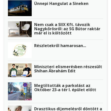
Ünnepi Hangulat a Síneken
Nem csak a SIIX Kft. távozik
Nagykőrösről: az SG Bútor raktár
már el is költözött
Részletekről hamarosan...
Miniszteri elismerésben részesült
Shihan Ábrahám Edit
Megtiltották a parkolást az
Október 23-a tér I. épület előtt
Drasztikus díjemelésről döntött a