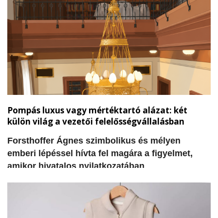
képviselő felszólalásában kiemelte, hogy a
városi vagyon kezelése során két alapvető elem
hiányzik: a világos koncepció arra vonatkozóan,
hogy miként lehetne hasznosítani az egyes
épületeket, valamint a szükséges pénzügyi
források megteremtése.
Pompás luxus vagy mértéktartó alázat: két
külön világ a vezetői felelősségvállalásban
Forsthoffer Ágnes szimbolikus és mélyen
emberi lépéssel hívta fel magára a figyelmet,
amikor hivatalos nyilatkozatában
visszautasította a tisztségével járó korábbi
elnöki rezidencia használatát és a szolgálati
gépjárművet. A döntés nem csupán egy
adminisztratív intézkedés, hanem szívből jövő