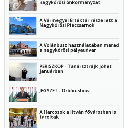
nagykőrösi önkormányzat
A Vármegyei Értéktár része lett a
Nagykőrösi Piaccsarnok
A Volánbusz használatában marad
a nagykőrösi pályaudvar
PERISZKÓP - Tanársztrájk jöhet
januárban
JEGYZET - Orbán-show
A Harcosok a litván fővárosban is
taroltak