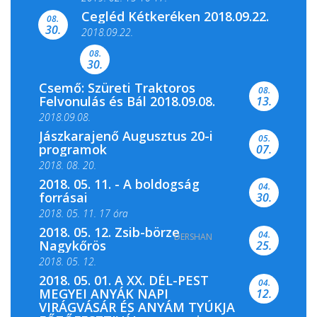
Cegléd Kétkeréken 2018.09.22.
08.
Színes és tartalmas programokkal várja a
30.
2018.09.22.
Csemői Községi Könyvtár és...
08.
30.
Csemő: Szüreti Traktoros
08.
Felvonulás és Bál 2018.09.08.
13.
2018.09.08.
Jászkarajenő Augusztus 20-i
05.
programok
07.
2018. 08. 20.
2018. 05. 11. - A boldogság
04.
forrásai
30.
2018. 05. 11. 17 óra
2018. 05. 12. Zsib-börze
04.
DERSHAN
2018. 05. 11. 19 óra
Nagykőrös
25.
2018. 05. 12.
2018. 05. 01. A XX. DÉL-PEST
04.
MEGYEI ANYÁK NAPI
12.
VIRÁGVÁSÁR ÉS ANYÁM TYÚKJA