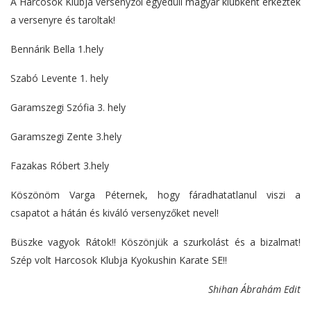
A Harcosok Klubja versenyzői egyedüli magyar klubként érkeztek
a versenyre és taroltak!
Bennárik Bella 1.hely
Szabó Levente 1. hely
Garamszegi Szófia 3. hely
Garamszegi Zente 3.hely
Fazakas Róbert 3.hely
Köszönöm Varga Péternek, hogy fáradhatatlanul viszi a
csapatot a hátán és kiváló versenyzőket nevel!
Büszke vagyok Rátok!! Köszönjük a szurkolást és a bizalmat!
Szép volt Harcosok Klubja Kyokushin Karate SE!!
Shihan Ábrahám Edit