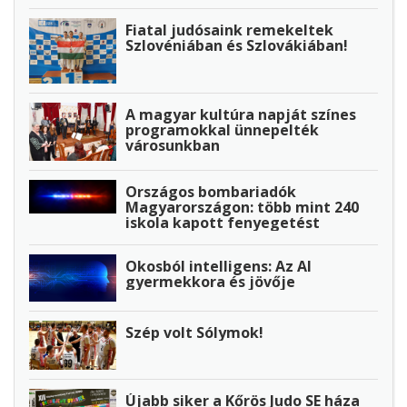
Fiatal judósaink remekeltek
Szlovéniában és Szlovákiában!
A magyar kultúra napját színes
programokkal ünnepelték
városunkban
Országos bombariadók
Magyarországon: több mint 240
iskola kapott fenyegetést
Okosból intelligens: Az AI
gyermekkora és jövője
Szép volt Sólymok!
Újabb siker a Kőrös Judo SE háza