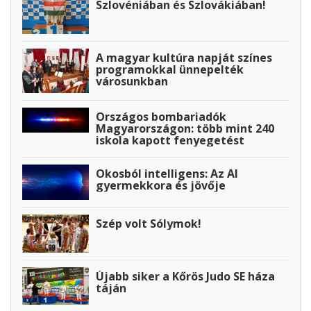
Szlovéniában és Szlovákiában!
A magyar kultúra napját színes
programokkal ünnepelték
városunkban
Országos bombariadók
Magyarországon: több mint 240
iskola kapott fenyegetést
Okosból intelligens: Az AI
gyermekkora és jövője
Szép volt Sólymok!
Újabb siker a Kőrös Judo SE háza
táján