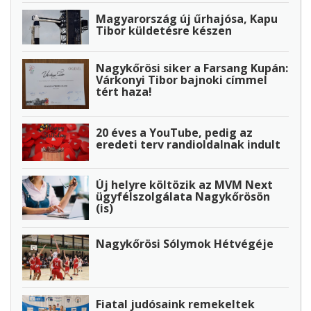
Magyarország új űrhajósa, Kapu
Tibor küldetésre készen
Nagykőrösi siker a Farsang Kupán:
Várkonyi Tibor bajnoki címmel
tért haza!
20 éves a YouTube, pedig az
eredeti terv randioldalnak indult
Új helyre költözik az MVM Next
ügyfélszolgálata Nagykőrösön
(is)
Nagykőrösi Sólymok Hétvégéje
Fiatal judósaink remekeltek