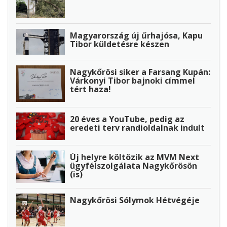
Magyarország új űrhajósa, Kapu
Tibor küldetésre készen
Nagykőrösi siker a Farsang Kupán:
Várkonyi Tibor bajnoki címmel
tért haza!
20 éves a YouTube, pedig az
eredeti terv randioldalnak indult
Új helyre költözik az MVM Next
ügyfélszolgálata Nagykőrösön
(is)
Nagykőrösi Sólymok Hétvégéje