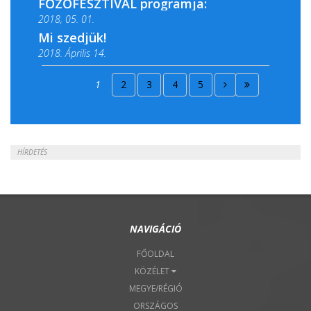
FŐZŐFESZTIVÁL programja:
2018, 05. 01.
Mi szedjük!
2018. Április 14.
2018. Április 15.
1
2
3
4
5
2018. Április 22.
HÍRDETÉS
NAVIGÁCIÓ
FŐOLDAL
KÖZÉLET
MEGYE/RÉGIÓ
ORSZÁGOS