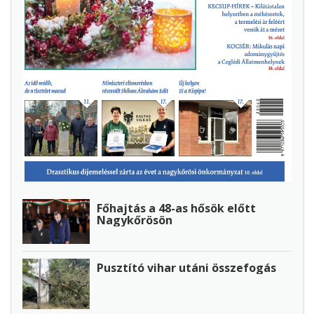
Főhajtás a 48-as hősök előtt
Nagykőrösön
Pusztító vihar utáni összefogás