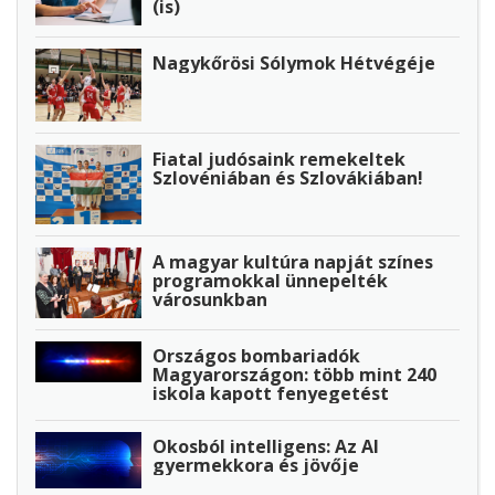
(is)
Nagykőrösi Sólymok Hétvégéje
Fiatal judósaink remekeltek
Szlovéniában és Szlovákiában!
A magyar kultúra napját színes
programokkal ünnepelték
városunkban
Országos bombariadók
Magyarországon: több mint 240
iskola kapott fenyegetést
Okosból intelligens: Az AI
gyermekkora és jövője