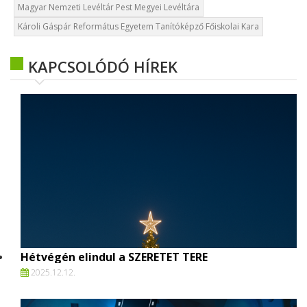
Magyar Nemzeti Levéltár Pest Megyei Levéltára
Károli Gáspár Református Egyetem Tanítóképző Főiskolai Kara
KAPCSOLÓDÓ HÍREK
Hétvégén elindul a SZERETET TERE
2025.
12.
12.