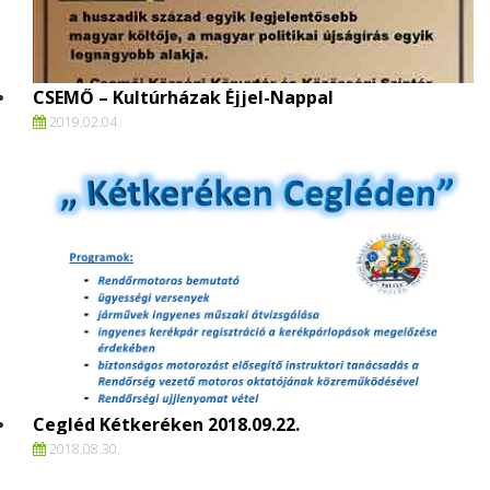
CSEMŐ – Kultúrházak Éjjel-Nappal
2019.
02.
04.
Cegléd Kétkeréken 2018.09.22.
2018.
08.
30.