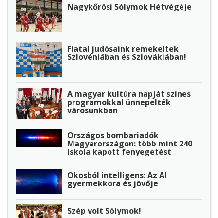
Nagykőrösi Sólymok Hétvégéje
Fiatal judósaink remekeltek
Szlovéniában és Szlovákiában!
A magyar kultúra napját színes
programokkal ünnepelték
városunkban
Országos bombariadók
Magyarországon: több mint 240
iskola kapott fenyegetést
Okosból intelligens: Az AI
gyermekkora és jövője
Szép volt Sólymok!