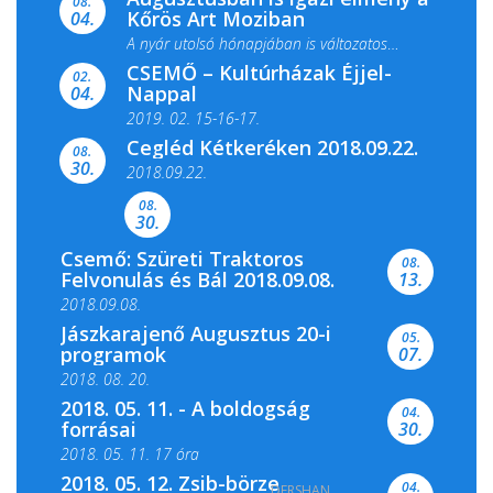
08.
Kőrös Art Moziban
04.
A nyár utolsó hónapjában is változatos
CSEMŐ – Kultúrházak Éjjel-
filmkínálattal, családi...
02.
Nappal
04.
2019. 02. 15-16-17.
Cegléd Kétkeréken 2018.09.22.
08.
Színes és tartalmas programokkal várja a
30.
2018.09.22.
Csemői Községi Könyvtár és...
08.
30.
Csemő: Szüreti Traktoros
08.
Felvonulás és Bál 2018.09.08.
13.
2018.09.08.
Jászkarajenő Augusztus 20-i
05.
programok
07.
2018. 08. 20.
2018. 05. 11. - A boldogság
04.
forrásai
30.
2018. 05. 11. 17 óra
2018. 05. 12. Zsib-börze
04.
DERSHAN