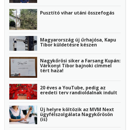
Pusztító vihar utáni összefogás
Magyarország új űrhajósa, Kapu
Tibor küldetésre készen
Nagykőrösi siker a Farsang Kupán:
Várkonyi Tibor bajnoki címmel
tért haza!
20 éves a YouTube, pedig az
eredeti terv randioldalnak indult
Új helyre költözik az MVM Next
ügyfélszolgálata Nagykőrösön
(is)