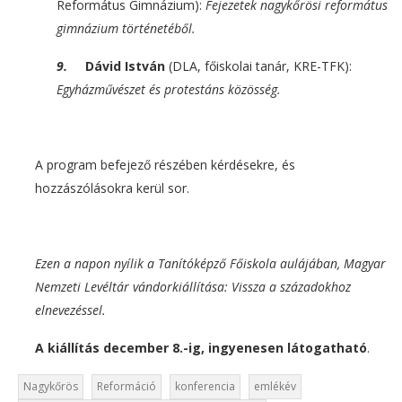
Református Gimnázium):
Fejezetek
nagykőrösi református
gimnázium történetéből.
9.
Dávid István
(DLA, főiskolai tanár, KRE-TFK):
Egyházművészet és protestáns közösség.
A program befejező részében kérdésekre, és
hozzászólásokra kerül sor.
Ezen a napon nyílik a Tanítóképző Főiskola aulájában, Magyar
Nemzeti Levéltár vándorkiállítása: Vissza a századokhoz
elnevezéssel.
A kiállítás december 8.-ig, ingyenesen látogatható
.
Nagykőrös
Reformáció
konferencia
emlékév