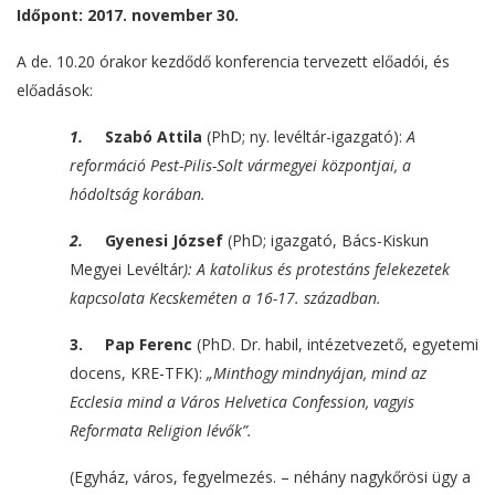
Időpont: 2017. november 30.
A de. 10.20 órakor kezdődő konferencia tervezett előadói, és
előadások:
1.
Szabó Attila
(PhD; ny. levéltár-igazgató):
A
reformáció Pest-Pilis-Solt vármegyei központjai, a
hódoltság korában.
2.
Gyenesi József
(PhD; igazgató, Bács-Kiskun
Megyei Levéltár
): A katolikus és protestáns felekezetek
kapcsolata Kecskeméten a 16-17. században.
3.
Pap Ferenc
(PhD. Dr. habil, intézetvezető, egyetemi
docens, KRE-TFK):
„Minthogy mindnyájan, mind az
Ecclesia mind a Város Helvetica Confession, vagyis
Reformata Religion lévők”.
(Egyház, város, fegyelmezés. – néhány nagykőrösi ügy a