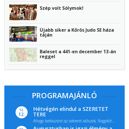
Szép volt Sólymok!
Újabb siker a Kőrös Judo SE háza
táján
Baleset a 441-en december 13-án
reggel
PROGRAMAJÁNLÓ
Hétvégén elindul a SZERETET
12.
TERE
12.
Ahogy beköszönt az adventi időszak, Nagykőrös
Augusztusban is igazi élmény a
ismét megtelik ünnepi fénnyel és közös...