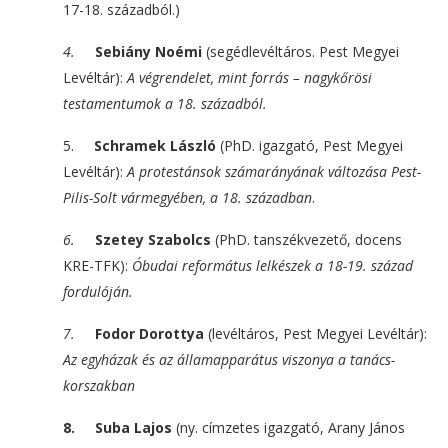
17-18. századból.)
4.
Sebiány Noémi
(segédlevéltáros. Pest Megyei
Levéltár):
A végrendelet, mint forrás – nagykőrösi
testamentumok a 18. századból.
5.
Schramek László
(PhD. igazgató, Pest Megyei
Levéltár):
A protestánsok számarányának változása Pest-
Pilis-Solt vármegyében, a 18. században
.
6.
Szetey Szabolcs
(PhD. tanszékvezető, docens
KRE-TFK):
Óbudai református lelkészek a 18-19. század
fordulóján.
7.
Fodor Dorottya
(levéltáros, Pest Megyei Levéltár):
Az egyházak és az államapparátus viszonya a tanács-
korszakban
8.
Suba Lajos
(ny. címzetes igazgató, Arany János