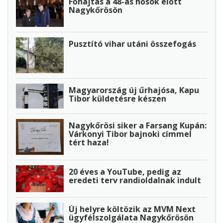
Főhajtás a 48-as hősök előtt
Nagykőrösön
Pusztító vihar utáni összefogás
Magyarország új űrhajósa, Kapu
Tibor küldetésre készen
Nagykőrösi siker a Farsang Kupán:
Várkonyi Tibor bajnoki címmel
tért haza!
20 éves a YouTube, pedig az
eredeti terv randioldalnak indult
Új helyre költözik az MVM Next
ügyfélszolgálata Nagykőrösön