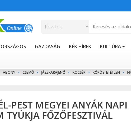
ORSZÁGOS
GAZDASÁG
KÉK HÍREK
KULTÚRA
ABONY
•
CSEMŐ
•
JÁSZKARAJENŐ
•
KOCSÉR
•
KŐRÖSTETÉTLEN
•
N
 DÉL-PEST MEGYEI ANYÁK NAPI
M TYÚKJA FŐZŐFESZTIVÁL