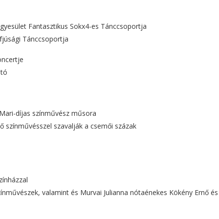
Egyesület Fantasztikus Sokx4-es Tánccsoportja
Ifjúsági Tánccsoportja
oncertje
ató
 Mari-díjas színművész műsora
ső színművésszel szavalják a csemői százak
zínházzal
zínművészek, valamint és Murvai Julianna nótaénekes Kökény Ernő és