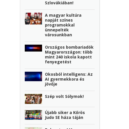
Szlovákiában!
A magyar kultúra
napját színes
programokkal
ünnepelték
városunkban
Országos bombariadók
Magyarországon: több
mint 240 iskola kapott
fenyegetést
Okosból intelligens: Az
AI gyermekkora és
jövője
Szép volt Sólymok!
Újabb siker a Kőrös
Judo SE háza táján