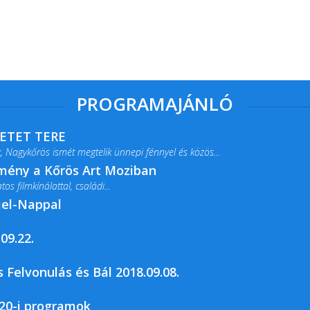
PROGRAMAJÁNLÓ
RETET TERE
 Nagykőrös ismét megtelik ünnepi fénnyel és közös...
lmény a Kőrös Art Moziban
s filmkínálattal, családi...
jel-Nappal
09.22.
rja a Csemői Községi Könyvtár és...
 Felvonulás és Bál 2018.09.08.
20-i programok