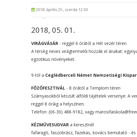
2018. április 25., szerda 12:30
2018, 05. 01.
VIRÁGVÁSÁR
- reggel 6 órától a Hét vezér téren
A térség neves virágtermelői hozzák el áruikat: egyny
egzotikus növényeket.
9-tól a
Ceglédberceli Német Nemzetiségi Kispar
FŐZŐFESZTIVÁL
- 8 órától a Templom téren
Szárnyasokból készült alföldi tájételek versenye: A ve
reggel 8 óráig a helyszínen.
Telefon: (06-30) 488-9182, vagy marosifaiskola@free
KÉZMŰVESUDVAR
a keresztnél
fafaragó, faszobrász, fazekas, kovács bemutató - és