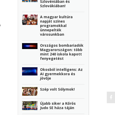
Szlovéniában és
Szlovákiában!
A magyar kultúra
napját színes
ó
programokkal
ünnepelték
városunkban
Országos bombariadók
Magyarországon: több
mint 240 iskola kapott
fenyegetést
Okosból intelligens: Az
AI gyermekkora és
jövője
Szép volt Sólymok!
Újabb siker a Kőrös
Judo SE háza táján