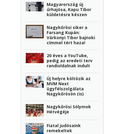
Magyarország új
űrhajósa, Kapu Tibor
küldetésre készen
Nagykőrösi siker a
Farsang Kupán:
Várkonyi Tibor bajnoki
címmel tért haza!
20 éves a YouTube,
pedig az eredeti terv
randioldalnak indult
Új helyre költözik az
MVM Next
ügyfélszolgálata
Nagykőrösön (is)
Nagykőrösi Sólymok
Hétvégéje
Fiatal judósaink
remekeltek