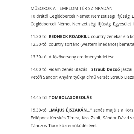
MŰSOROK A TEMPLOM TÉR SZÍNPADÁN
10 órától Ceglédberceli Német Nemzetiségi Ifjúsági 
Ceglédberceli Német Nemzetiségi Ifjúsági Egyesület 
11.30-tól
REDNECK ROADKILL
country zenekar élő k
12.30-tól country sortánc (western linedance) bemut
13.30-tól A főzőverseny eredményhirdetése
14.00-tól Vidám zenés utazás -
Straub Dezső
Jászai
Petőfi Sándor: Anyám tyúkja című versét Straub Dez
14.45-től
TOMBOLASORSOLÁS
15.30-tól
„MÁJUS ÉJSZAKÁN…”
zenés majális a Körs
Fellépnek Kecskés Tímea, Kiss Zsolt, Sándor Dávid s
Tánczos Tibor közreműködésével.