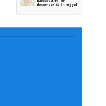
Baleset a 441-en
december 13-án reggel