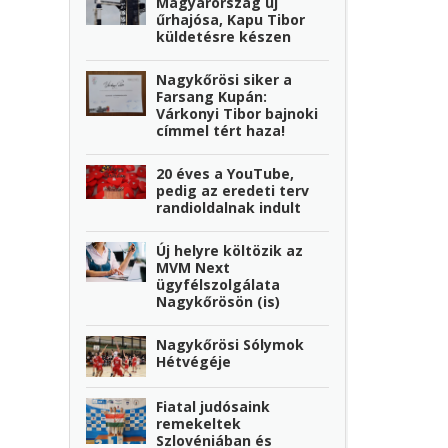
Magyarország új
űrhajósa, Kapu Tibor
küldetésre készen
Nagykőrösi siker a
Farsang Kupán:
Várkonyi Tibor bajnoki
címmel tért haza!
20 éves a YouTube,
pedig az eredeti terv
randioldalnak indult
Új helyre költözik az
MVM Next
ügyfélszolgálata
Nagykőrösön (is)
Nagykőrösi Sólymok
Hétvégéje
Fiatal judósaink
remekeltek
Szlovéniában és