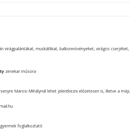
ári virágpalántákat, muskátlikat, balkonnövényeket, virágos cserjéket,
ty
zenekar műsora
rsenyre Marosi Mihálynál lehet jelentkezni előzetesen is, illetve a máju
mail.hu
 gyermek foglalkoztató