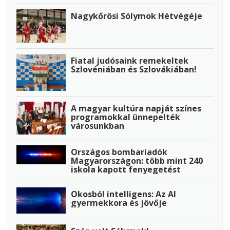
Nagykőrösi Sólymok Hétvégéje
Fiatal judósaink remekeltek
Szlovéniában és Szlovákiában!
A magyar kultúra napját színes
programokkal ünnepelték
városunkban
Országos bombariadók
Magyarországon: több mint 240
iskola kapott fenyegetést
Okosból intelligens: Az AI
gyermekkora és jövője