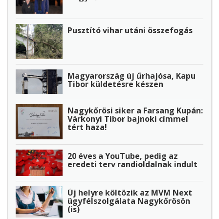
Pusztító vihar utáni összefogás
Magyarország új űrhajósa, Kapu
Tibor küldetésre készen
Nagykőrösi siker a Farsang Kupán:
Várkonyi Tibor bajnoki címmel
tért haza!
20 éves a YouTube, pedig az
eredeti terv randioldalnak indult
Új helyre költözik az MVM Next
ügyfélszolgálata Nagykőrösön
(is)