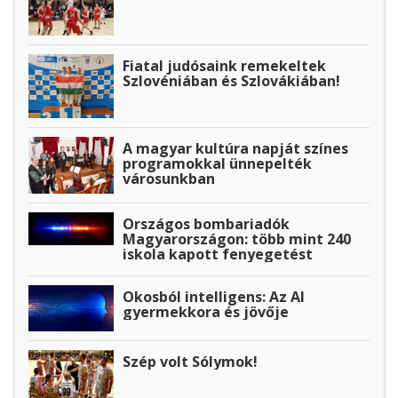
Fiatal judósaink remekeltek
Szlovéniában és Szlovákiában!
A magyar kultúra napját színes
programokkal ünnepelték
városunkban
Országos bombariadók
Magyarországon: több mint 240
iskola kapott fenyegetést
Okosból intelligens: Az AI
gyermekkora és jövője
Szép volt Sólymok!