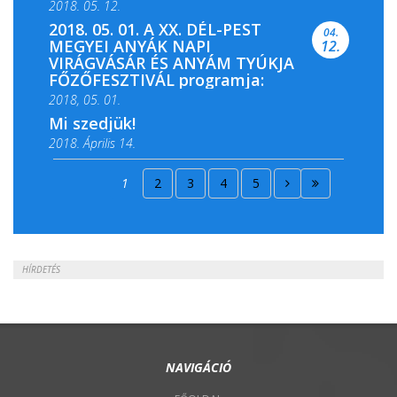
2018. 05. 12.
2018. 05. 01. A XX. DÉL-PEST
04.
MEGYEI ANYÁK NAPI
12.
VIRÁGVÁSÁR ÉS ANYÁM TYÚKJA
FŐZŐFESZTIVÁL programja:
2018, 05. 01.
Mi szedjük!
2018. Április 14.
2018. Április 15.
1
2
3
4
5
2018. Április 22.
HÍRDETÉS
NAVIGÁCIÓ