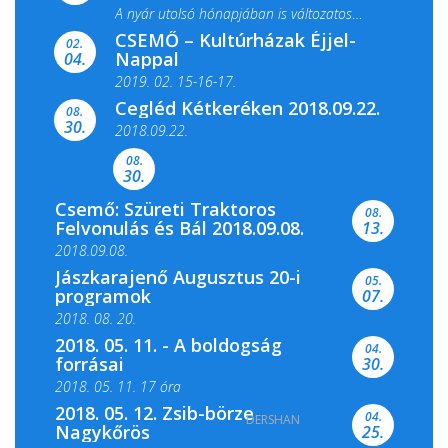
A nyár utolsó hónapjában is változatos
CSEMŐ – Kultúrházak Éjjel-
filmkínálattal, családi...
02.
Nappal
04.
2019. 02. 15-16-17.
Cegléd Kétkeréken 2018.09.22.
08.
Színes és tartalmas programokkal várja a
30.
2018.09.22.
Csemői Községi Könyvtár és...
08.
30.
Csemő: Szüreti Traktoros
08.
Felvonulás és Bál 2018.09.08.
13.
2018.09.08.
Jászkarajenő Augusztus 20-i
05.
programok
07.
2018. 08. 20.
2018. 05. 11. - A boldogság
04.
forrásai
30.
2018. 05. 11. 17 óra
2018. 05. 12. Zsib-börze
04.
DERSHAN
2018. 05. 11. 19 óra
Nagykőrös
25.