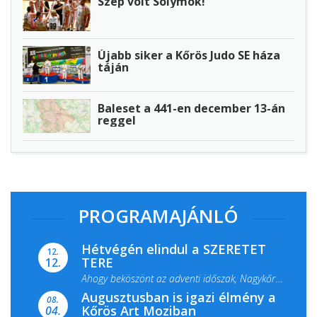
Szép volt Sólymok!
Újabb siker a Kőrös Judo SE háza
táján
Baleset a 441-en december 13-án
reggel
PROGRAMAJÁNLÓ
Hétvégén elindul a SZERETET
12.
TERE
12.
Ahogy beköszönt az adventi időszak, Nagykőrös
Augusztusban is igazi élmény a
ismét megtelik ünnepi fénnyel és közös...
08.
Kőrös Art Moziban
04.