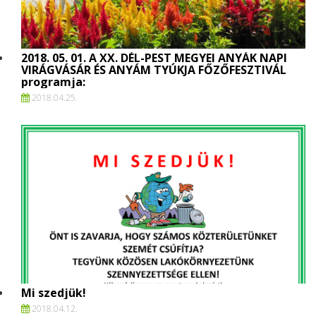
2018. 05. 01. A XX. DÉL-PEST MEGYEI ANYÁK NAPI
VIRÁGVÁSÁR ÉS ANYÁM TYÚKJA FŐZŐFESZTIVÁL
programja:
2018.
04.
25.
Mi szedjük!
2018.
04.
12.