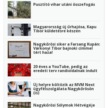
Pusztító vihar utáni összefogás
Magyarország új űrhajósa, Kapu
Tibor küldetésre készen
Nagykőrösi siker a Farsang Kupán:
Várkonyi Tibor bajnoki címmel
tért haza!
20 éves a YouTube, pedig az
eredeti terv randioldalnak indult
Új helyre költözik az MVM Next
ügyfélszolgálata Nagykőrösön
(is)
Nagykőrösi Sólymok Hétvégéje