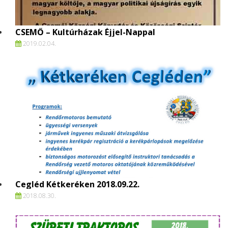
CSEMŐ – Kultúrházak Éjjel-Nappal
2019.
02.
04.
Cegléd Kétkeréken 2018.09.22.
2018.
08.
30.