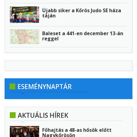
Újabb siker a Kőrös Judo SE háza
táján
Baleset a 441-en december 13-án
reggel
ESEMÉNYNAPTÁR
AKTUÁLIS HÍREK
Főhajtás a 48-as hősök előtt
Nagykőrösön