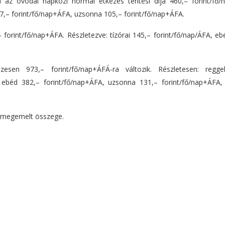
l az óvodai napközi normál étkezés térítési díja 460,– forint/fő/
37,– forint/fő/nap+ÁFA, uzsonna 105,– forint/fő/nap+ÁFA.
– forint/fő/nap+ÁFA. Részletezve: tízórai 145,– forint/fő/nap/ÁFA, e
zesen 973,– forint/fő/nap+ÁFÁ-ra változik. Részletesen: regge
A, ebéd 382,– forint/fő/nap+ÁFA, uzsonna 131,– forint/fő/nap+ÁFA,
l megemelt összege.