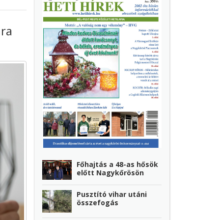
ára
Főhajtás a 48-as hősök
előtt Nagykőrösön
Pusztító vihar utáni
összefogás