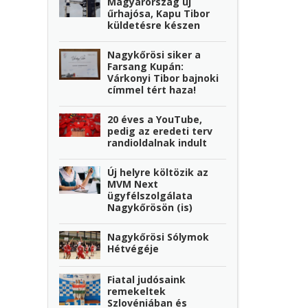
Magyarország új
űrhajósa, Kapu Tibor
küldetésre készen
Nagykőrösi siker a
Farsang Kupán:
Várkonyi Tibor bajnoki
címmel tért haza!
20 éves a YouTube,
pedig az eredeti terv
randioldalnak indult
Új helyre költözik az
MVM Next
ügyfélszolgálata
Nagykőrösön (is)
Nagykőrösi Sólymok
Hétvégéje
Fiatal judósaink
remekeltek
Szlovéniában és