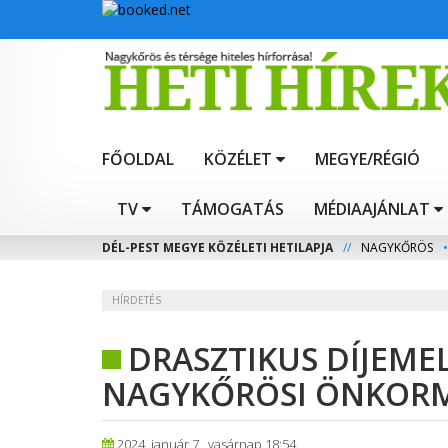
FŐOLDAL
KÖZÉLET
MEGYE/RÉGIÓ
TV
TÁMOGATÁS
MÉDIAAJÁNLAT
DÉL-PEST MEGYE KÖZÉLETI HETILAPJA
//
NAGYKŐRÖS
•
HÍRDETÉS
DRASZTIKUS DÍJEME
NAGYKŐRÖSI ÖNKOR
2024. január 7., vasárnap 18:54