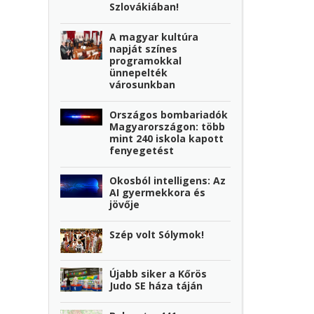
Szlovákiában!
A magyar kultúra
napját színes
programokkal
ünnepelték
városunkban
Országos bombariadók
Magyarországon: több
mint 240 iskola kapott
fenyegetést
Okosból intelligens: Az
AI gyermekkora és
jövője
Szép volt Sólymok!
Újabb siker a Kőrös
Judo SE háza táján