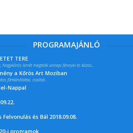
PROGRAMAJÁNLÓ
RETET TERE
 Nagykőrös ismét megtelik ünnepi fénnyel és közös...
lmény a Kőrös Art Moziban
s filmkínálattal, családi...
jel-Nappal
09.22.
rja a Csemői Községi Könyvtár és...
 Felvonulás és Bál 2018.09.08.
20-i programok