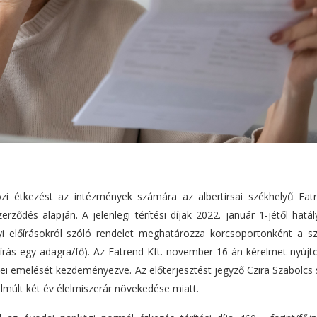
özi étkezést az intézmények számára az albertirsai székhelyű Eatr
rződés alapján. A jelenlegi térítési díjak 2022. január 1-jétől hatá
yi előírásokról szóló rendelet meghatározza korcsoportonként a s
rás egy adagra/fő). Az Eatrend Kft. november 16-án kérelmet nyújto
i emelését kezdeményezve. Az előterjesztést jegyző Czira Szabolcs s
lmúlt két év élelmiszerár növekedése miatt.