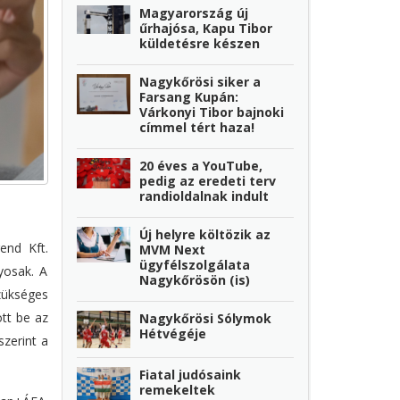
Magyarország új
űrhajósa, Kapu Tibor
küldetésre készen
Nagykőrösi siker a
Farsang Kupán:
Várkonyi Tibor bajnoki
címmel tért haza!
20 éves a YouTube,
pedig az eredeti terv
randioldalnak indult
Új helyre költözik az
end Kft.
MVM Next
ügyfélszolgálata
lyosak. A
Nagykőrösön (is)
zükséges
tt be az
Nagykőrösi Sólymok
Hétvégéje
zerint a
Fiatal judósaink
remekeltek