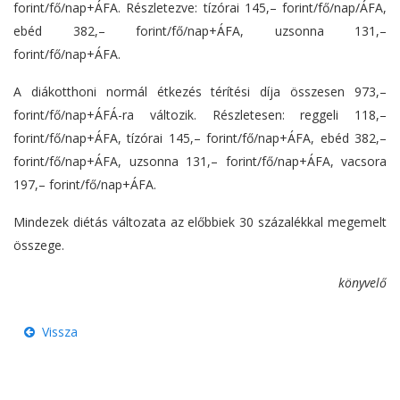
forint/fő/nap+ÁFA. Részletezve: tízórai 145,– forint/fő/nap/ÁFA,
ebéd 382,– forint/fő/nap+ÁFA, uzsonna 131,–
forint/fő/nap+ÁFA.
A diákotthoni normál étkezés térítési díja összesen 973,–
forint/fő/nap+ÁFÁ-ra változik. Részletesen: reggeli 118,–
forint/fő/nap+ÁFA, tízórai 145,– forint/fő/nap+ÁFA, ebéd 382,–
forint/fő/nap+ÁFA, uzsonna 131,– forint/fő/nap+ÁFA, vacsora
197,– forint/fő/nap+ÁFA.
Mindezek diétás változata az előbbiek 30 százalékkal megemelt
összege.
könyvelő
Vissza