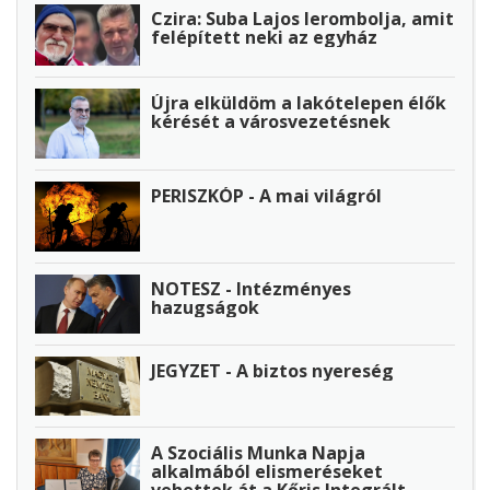
Czira: Suba Lajos lerombolja, amit
felépített neki az egyház
Újra elküldöm a lakótelepen élők
kérését a városvezetésnek
PERISZKÓP - A mai világról
NOTESZ - Intézményes
hazugságok
JEGYZET - A biztos nyereség
A Szociális Munka Napja
alkalmából elismeréseket
vehettek át a Kőris Integrált