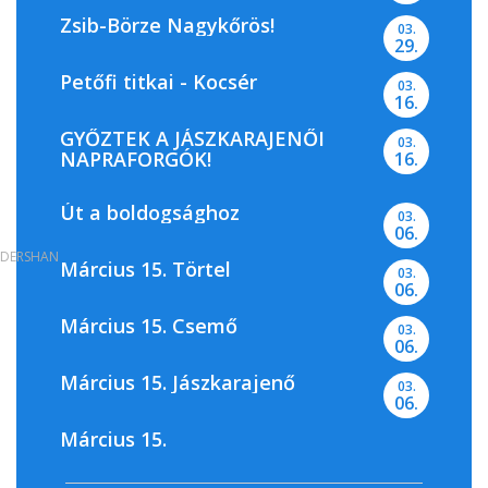
Zsib-Börze Nagykőrös!
03.
29.
Petőfi titkai - Kocsér
03.
16.
GYŐZTEK A JÁSZKARAJENŐI
03.
NAPRAFORGÓK!
16.
Út a boldogsághoz
03.
06.
DERSHAN
Március 15. Törtel
03.
06.
Március 15. Csemő
03.
06.
Március 15. Jászkarajenő
03.
06.
Március 15.