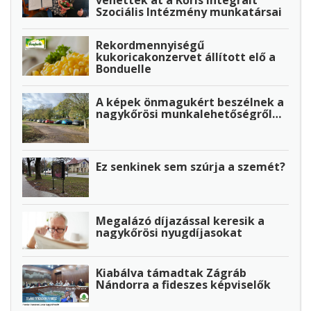
Szociális Intézmény munkatársai
Rekordmennyiségű
kukoricakonzervet állított elő a
Bonduelle
A képek önmagukért beszélnek a
nagykőrösi munkalehetőségről…
Ez senkinek sem szúrja a szemét?
Megalázó díjazással keresik a
nagykőrösi nyugdíjasokat
Kiabálva támadtak Zágráb
Nándorra a fideszes képviselők