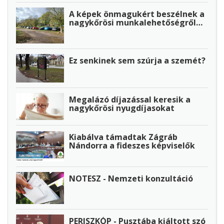
A képek önmagukért beszélnek a
nagykőrösi munkalehetőségről…
Ez senkinek sem szúrja a szemét?
Megalázó díjazással keresik a
nagykőrösi nyugdíjasokat
Kiabálva támadtak Zágráb
Nándorra a fideszes képviselők
NOTESZ - Nemzeti konzultáció
PERISZKÓP - Pusztába kiáltott szó