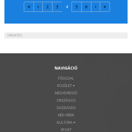
2
3
4
5
6
HÍRDETÉS
NAVIGÁCIÓ
FŐOLDAL
KÖZÉLET
MEGYE/RÉGIÓ
ORSZÁGOS
GAZDASÁG
KÉK HÍREK
KULTÚRA
SPORT