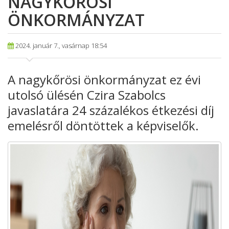
NAGYKŐRÖSI
ÖNKORMÁNYZAT
2024. január 7., vasárnap 18:54
A nagykőrösi
önkormányzat ez évi
utolsó ülésén Czira Szabolcs
javaslatára 24 százalékos
étkezési díj
emelésről döntöttek a képviselők.