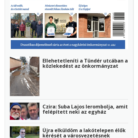
Ellehetetleníti a Tündér utcában a
közlekedést az önkormányzat
Czira: Suba Lajos lerombolja, amit
felépített neki az egyház
Újra elküldöm a lakótelepen élők
kérését a városvezetésnek