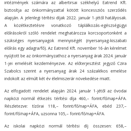
intézmények számára az albertirsai székhelyű Eatrend Kft.
biztosítja az önkormányzattal kötött koncessziós szerződés
alapján. A jelenlegi térítési díjak 2022. január 1-jétől hatályosak.
A közétkeztetésre vonatkozó táplálkozás-egészségügyi
előírásokról szóló rendelet meghatározza korcsoportonként a
szükséges nyersanyagok mennyiségét (nyersanyag-kiszabati
előírás egy adagra/fő). Az Eatrend Kft. november 16-án kérelmet
nyújtott be az önkormányzathoz a nyersanyag árak 2024. január
1-jei emelését kezdeményezve. Az előterjesztést jegyző Czira
Szabolcs szerint a nyersanyag árak 24 százalékos emelése
indokolt az elmúlt két év élelmiszerár növekedése miatt.
Az elfogadott rendelet alapján 2024. január 1-jétől az óvodai
napközi normál étkezés térítési díja 460,– forint/fő/nap+ÁFA.
Részletezve: tízórai 118,– forint/fő/nap+ÁFA, ebéd 237,–
forint/fő/nap+ÁFA, uzsonna 105,– forint/fő/nap+ÁFA.
Az iskolai napközi normál térítési díj összesen: 658,–