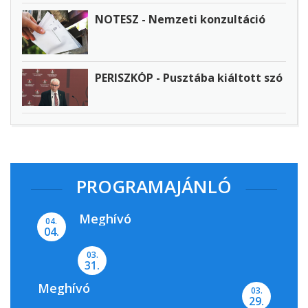
NOTESZ - Nemzeti konzultáció
PERISZKÓP - Pusztába kiáltott szó
PROGRAMAJÁNLÓ
Meghívó
04.
04.
03.
31.
Meghívó
03.
29.