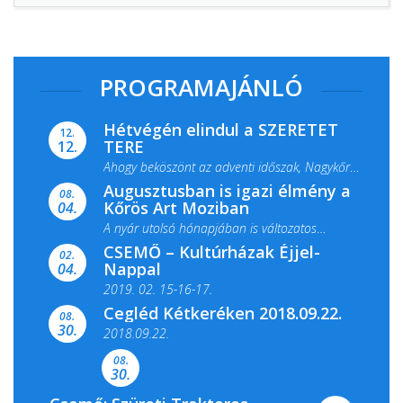
PROGRAMAJÁNLÓ
Hétvégén elindul a SZERETET
12.
TERE
12.
Ahogy beköszönt az adventi időszak, Nagykőrös
Augusztusban is igazi élmény a
ismét megtelik ünnepi fénnyel és közös...
08.
Kőrös Art Moziban
04.
A nyár utolsó hónapjában is változatos
CSEMŐ – Kultúrházak Éjjel-
filmkínálattal, családi...
02.
Nappal
04.
2019. 02. 15-16-17.
Cegléd Kétkeréken 2018.09.22.
08.
Színes és tartalmas programokkal várja a
30.
2018.09.22.
Csemői Községi Könyvtár és...
08.
30.