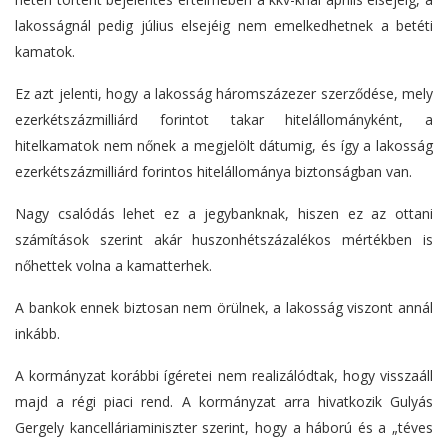
lakosságnál pedig július elsejéig nem emelkedhetnek a betéti
kamatok.
Ez azt jelenti, hogy a lakosság háromszázezer szerződése, mely
ezerkétszázmilliárd forintot takar hitelállományként, a
hitelkamatok nem nőnek a megjelölt dátumig, és így a lakosság
ezerkétszázmilliárd forintos hitelállománya biztonságban van.
Nagy csalódás lehet ez a jegybanknak, hiszen ez az ottani
számítások szerint akár huszonhétszázalékos mértékben is
nőhettek volna a kamatterhek.
A bankok ennek biztosan nem örülnek, a lakosság viszont annál
inkább.
A kormányzat korábbi ígéretei nem realizálódtak, hogy visszaáll
majd a régi piaci rend. A kormányzat arra hivatkozik Gulyás
Gergely kancelláriaminiszter szerint, hogy a háború és a „téves