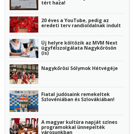
tért haza!
20 éves a YouTube, pedig az
eredeti terv randioldalnak indult
Új helyre költözik az MVM Next
ügyfélszolgálata Nagykőrösön
(is)
Nagykőrösi Sólymok Hétvégéje
Fiatal judósaink remekeltek
Szlovéniában és Szlovákiában!
A magyar kultúra napját színes
programokkal ünnepelték
városunkban