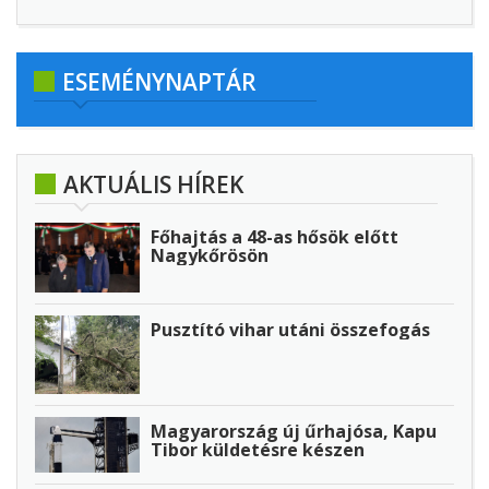
ESEMÉNYNAPTÁR
AKTUÁLIS HÍREK
Főhajtás a 48-as hősök előtt
Nagykőrösön
Pusztító vihar utáni összefogás
Magyarország új űrhajósa, Kapu
Tibor küldetésre készen