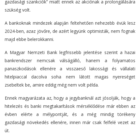
gazdasági szankciók” miatt ennek az akciónak a prolongálására
szükség volt.
A bankoknak mindezek alapján feltehetően nehezebb évük lesz
2024-ben, azaz jövőre, de azért legyünk optimisták, nem fognak
majd ebbe belerokkanni.
A Magyar Nemzeti Bank legfrissebb jelentése szerint a hazai
bankrendszer nemcsak válságálló, hanem a folyamatos
panaszkodások ellenére a visszaeső lakossági és vállalati
hitelpiaccal dacolva soha nem látott magas nyereséget
zsebeltek be, amire eddig még nem volt példa.
Ennek magyarázata az, hogy a jegybanknál azt jósolják, hogy a
hitelezés és banki megtakarítások mérséklődése már ebben az
évben elérte a mélypontját, és a még mindig törékeny
gazdasági növekedés ellenére, innen már csak felfelé vezet az
út.