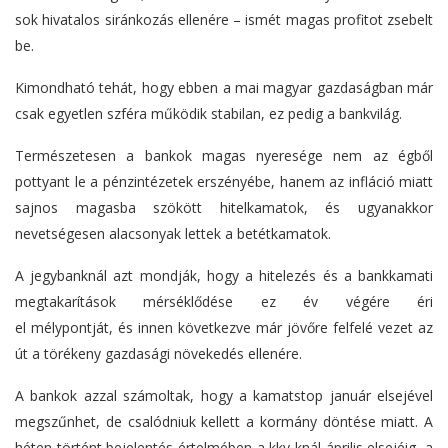
sok hivatalos siránkozás ellenére – ismét magas profitot zsebelt
be.
Kimondható tehát, hogy ebben a mai magyar gazdaságban már
csak egyetlen szféra működik stabilan, ez pedig a bankvilág.
Természetesen a bankok magas nyeresége nem az égből
pottyant le a pénzintézetek erszényébe, hanem az infláció miatt
sajnos magasba szökött hitelkamatok, és ugyanakkor
nevetségesen alacsonyak lettek a betétkamatok.
A jegybanknál azt mondják, hogy a hitelezés és a bankkamati
megtakarítások mérséklődése ez év végére éri
el mélypontját, és innen következve már jövőre felfelé vezet az
út a törékeny gazdasági növekedés ellenére.
A bankok azzal számoltak, hogy a kamatstop január elsejével
megszűnhet, de csalódniuk kellett a kormány döntése miatt. A
héten történt bejelentés értelmében a kkv-knál április elsejéig, a