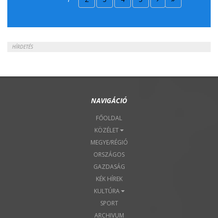
2018. Április 22.
HÍRDETÉS
NAVIGÁCIÓ
FŐOLDAL
KÖZÉLET
MEGYE/RÉGIÓ
ORSZÁGOS
GAZDASÁG
KÉK HÍREK
KULTÚRA
SPORT
ARCHIVUM