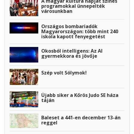
A magyar kultúra napját színes
programokkal ünnepelték
városunkban
Országos bombariadók
Magyarországon: több mint 240
iskola kapott fenyegetést
Okosból intelligens: Az AI
gyermekkora és jövője
Szép volt Sólymok!
Újabb siker a Kőrös Judo SE háza
táján
Baleset a 441-en december 13-án
reggel