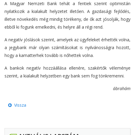
A Magyar Nemzeti Bank tehát a fentiek szerint optimistán
nyilatkozik a kialakult helyzetet illetően. A gazdasági fejlődés,
illetve növekedés még mindig törékeny, de ők azt jósolják, hogy
ebből ki fogunk emelkedni, és helyre áll a régi rend.
A negatív jóslások szerint, amelyek az ügyfeleket érhették volna,
a jegybank már olyan számításokat is nyilvánosságra hozott,
hogy a kamatterhek tovább is nőhettek volna.
A bankok negatív hozzáállása ellenére, szakértők véleménye
szerint, a kialakult helyzetben egy bank sem fog tönkremenni.
ábrahám
Vissza