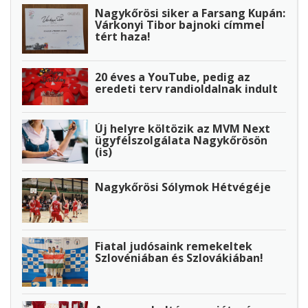
Nagykőrösi siker a Farsang Kupán:
Várkonyi Tibor bajnoki címmel
tért haza!
20 éves a YouTube, pedig az
eredeti terv randioldalnak indult
Új helyre költözik az MVM Next
ügyfélszolgálata Nagykőrösön
(is)
Nagykőrösi Sólymok Hétvégéje
Fiatal judósaink remekeltek
Szlovéniában és Szlovákiában!