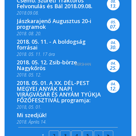
Csemő: Szüreti Traktoros
08.
Felvonulás és Bál 2018.09.08.
13.
2018.09.08.
Jászkarajenő Augusztus 20-i
05.
programok
07.
2018. 08. 20.
2018. 05. 11. - A boldogság
04.
forrásai
30.
2018. 05. 11. 17 óra
2018. 05. 12. Zsib-börze
04.
DERSHAN
2018. 05. 11. 19 óra
Nagykőrös
25.
2018. 05. 12.
2018. 05. 01. A XX. DÉL-PEST
04.
MEGYEI ANYÁK NAPI
12.
VIRÁGVÁSÁR ÉS ANYÁM TYÚKJA
FŐZŐFESZTIVÁL programja:
2018, 05. 01.
Mi szedjük!
2018. Április 14.
2018. Április 15.
1
2
3
4
5