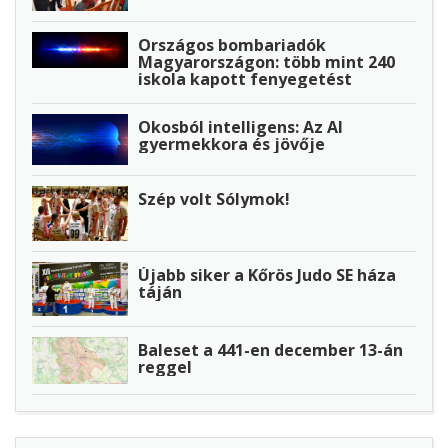
Országos bombariadók
Magyarországon: több mint 240
iskola kapott fenyegetést
Okosból intelligens: Az AI
gyermekkora és jövője
Szép volt Sólymok!
Újabb siker a Kőrös Judo SE háza
táján
Baleset a 441-en december 13-án
reggel