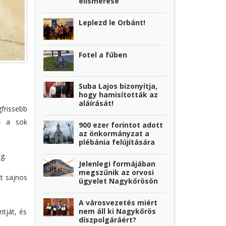
elismerése
Leplezd le Orbánt!
Fotel a fűben
Suba Lajos bizonyítja,
hogy hamisították az
aláírását!
frissebb
 – a sok
900 ezer forintot adott
az önkormányzat a
plébánia felújítására
g.
Jelenlegi formájában
megszűnik az orvosi
t sajnos
ügyelet Nagykőrösön
A városvezetés miért
nem áll ki Nagykőrös
tját, és
díszpolgáráért?