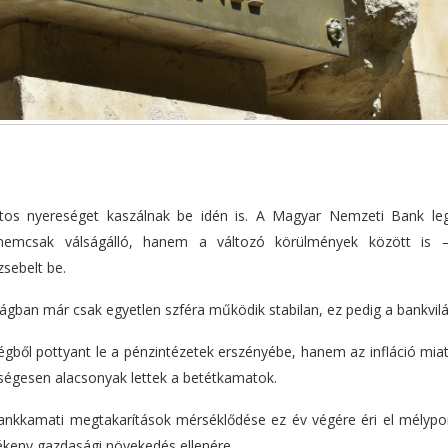
ztos nyereséget kaszálnak be idén is. A Magyar Nemzeti Bank leg
 nemcsak válságálló, hanem a változó körülmények között is
zsebelt be.
ban már csak egyetlen szféra működik stabilan, ez pedig a bankvilá
ől pottyant le a pénzintézetek erszényébe, hanem az infláció miat
ségesen alacsonyak lettek a betétkamatok.
ankkamati megtakarítások mérséklődése ez év végére éri el mélypon
rékeny gazdasági növekedés ellenére.