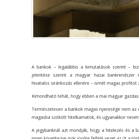
A bankok – legalábbis a kimutatások szerint – bi
jelentése szerint a magyar hazai bankrendszer
hivatalos siránkozás ellenére – ismét magas profitot 
Kimondható tehát, hogy ebben a mai magyar gazdaság
Természetesen a bankok magas nyeresége nem az égb
magasba szökött hitelkamatok, és ugyanakkor nevet
A jegybanknál azt mondják, hogy a hitelezés és a b
innen következve már jövőre felfelé vezet az út a tö