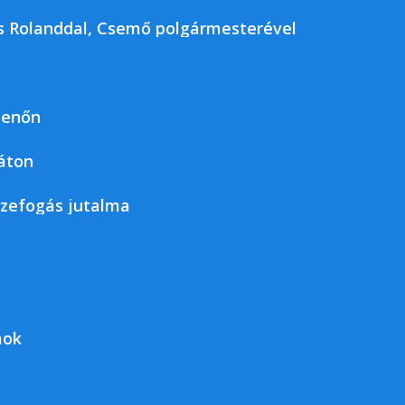
kos Rolanddal, Csemő polgármesterével
jenőn
áton
szefogás jutalma
mok