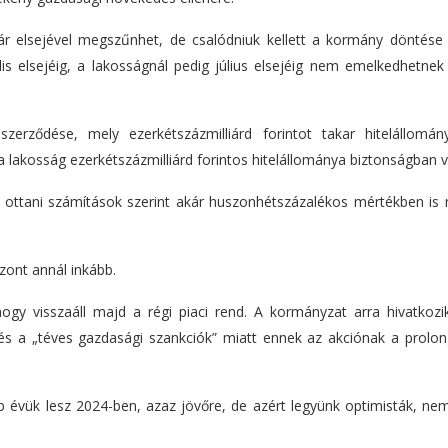
r elsejével megszűnhet, de csalódniuk kellett a kormány döntése 
lis elsejéig, a lakosságnál pedig július elsejéig nem emelkedhetnek
erződése, mely ezerkétszázmilliárd forintot takar hitelállomán
 lakosság ezerkétszázmilliárd forintos hitelállománya biztonságban v
 ottani számítások szerint akár huszonhétszázalékos mértékben is 
zont annál inkább.
ogy visszaáll majd a régi piaci rend. A kormányzat arra hivatkozi
 és a „téves gazdasági szankciók” miatt ennek az akciónak a prolon
 évük lesz 2024-ben, azaz jövőre, de azért legyünk optimisták, ne