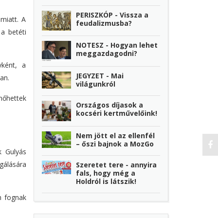
PERISZKÓP - Vissza a
miatt. A
feudalizmusba?
 a betéti
NOTESZ - Hogyan lehet
meggazdagodni?
yként, a
JEGYZET - Mai
an.
világunkról
nőhettek
Országos díjasok a
kocséri kertművelőink!
Nem jött el az ellenfél
– őszi bajnok a MozGo
k Gulyás
gálására
Szeretet tere - annyira
fals, hogy még a
Holdról is látszik!
m fognak