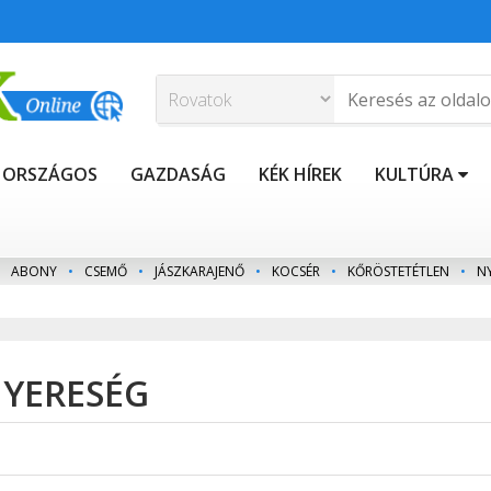
ORSZÁGOS
GAZDASÁG
KÉK HÍREK
KULTÚRA
ABONY
•
CSEMŐ
•
JÁSZKARAJENŐ
•
KOCSÉR
•
KŐRÖSTETÉTLEN
•
N
 NYERESÉG