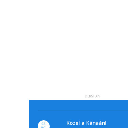
DERSHAN
Közel a Kánaán!
03.