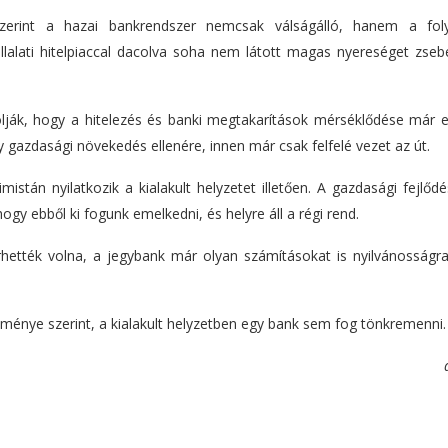
zerint a hazai bankrendszer nemcsak válságálló, hanem a fo
lalati hitelpiaccal dacolva soha nem látott magas nyereséget zsebe
lják, hogy a hitelezés és banki megtakarítások mérséklődése már 
 gazdasági növekedés ellenére, innen már csak felfelé vezet az út.
tán nyilatkozik a kialakult helyzetet illetően. A gazdasági fejlődés
gy ebből ki fogunk emelkedni, és helyre áll a régi rend.
rhették volna, a jegybank már olyan számításokat is nyilvánosságra
eménye szerint, a kialakult helyzetben egy bank sem fog tönkremenni.