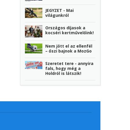
JEGYZET - Mai
világunkról
Országos díjasok a
kocséri kertművelőink!
Nem jött el az ellenfél
– őszi bajnok a MozGo
Szeretet tere - annyira
fals, hogy még a
Holdról is látszik!