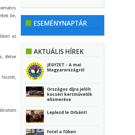
lyamatos
ltek be,
ESEMÉNYNAPTÁR
ebben az
AKTUÁLIS HÍREK
, illetve
JEGYZET - A mai
Magyarországról
 hozott,
Országos díjra jelölt
kocséri kertművelők
elismerése
ábrahám
Leplezd le Orbánt!
Fotel a fűben