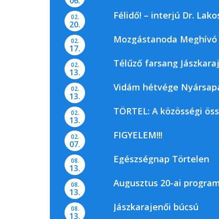
06.
Félidő! – interjú Dr. La
02.
20.
Mozgástanoda Meghívó
02.
17.
Télűző farsang Jászkara
02.
13.
Vidám hétvége Nyársap
02.
13.
TÖRTEL: A közösségi ös
02.
13.
FIGYELEM!!!
02.
07.
Egészségnap Törtelen
08.
13.
Augusztus 20-ai progra
08.
13.
Jászkarajenői búcsú
08.
13.