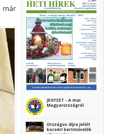
n már
JEGYZET - A mai
Magyarországról
Országos díjra jelölt
kocséri kertművelők