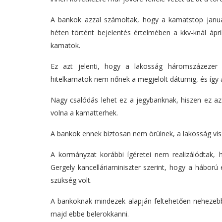
A bankok azzal számoltak, hogy a kamatstop januá
héten történt bejelentés értelmében a kkv-knál ápri
kamatok.
Ez azt jelenti, hogy a lakosság háromszázezer sz
hitelkamatok nem nőnek a megjelölt dátumig, és így a
Nagy csalódás lehet ez a jegybanknak, hiszen ez az
volna a kamatterhek.
A bankok ennek biztosan nem örülnek, a lakosság vis
A kormányzat korábbi ígéretei nem realizálódtak, h
Gergely kancelláriaminiszter szerint, hogy a háború
szükség volt.
A bankoknak mindezek alapján feltehetően nehezebb
majd ebbe belerokkanni.