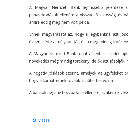
A Magyar Nemzeti Bank legfrissebb jelentése s
panaszkodások ellenére a visszaeső lakossági és vál
amire eddig még nem volt példa.
Ennek magyarázata az, hogy a jegybanknál azt jóso
évben elérte a mélypontját, és a még mindig törékeny
A Magyar Nemzeti Bank tehát a fentiek szerint optimis
növekedés még mindig törékeny, de ők azt jósolják, ho
A negatív jóslások szerint, amelyek az ügyfeleket é
hogy a kamatterhek tovább is nőhettek volna.
A bankok negatív hozzáállása ellenére, szakértők vél
Vissza