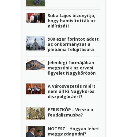
Suba Lajos bizonyítja,
hogy hamisították az
aláírását!
900 ezer forintot adott
az önkormányzat a
plébánia felújítására
Jelenlegi formájában
megszűnik az orvosi
ügyelet Nagykőrösön
A városvezetés miért
nem áll ki Nagykőrös
díszpolgáráért?
PERISZKÓP - Vissza a
feudalizmusba?
NOTESZ - Hogyan lehet
meggazdagodni?