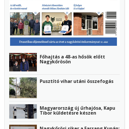
Főhajtás a 48-as hősök előtt
Nagykőrösön
Pusztító vihar utáni összefogás
Magyarország új űrhajósa, Kapu
Tibor küldetésre készen
Nagykőrösi siker a Farsang Kupán: