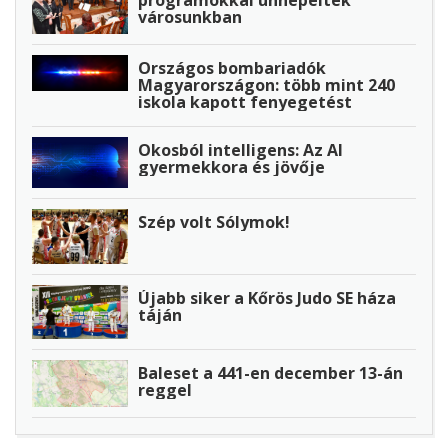
városunkban
Országos bombariadók
Magyarországon: több mint 240
iskola kapott fenyegetést
Okosból intelligens: Az AI
gyermekkora és jövője
Szép volt Sólymok!
Újabb siker a Kőrös Judo SE háza
táján
Baleset a 441-en december 13-án
reggel