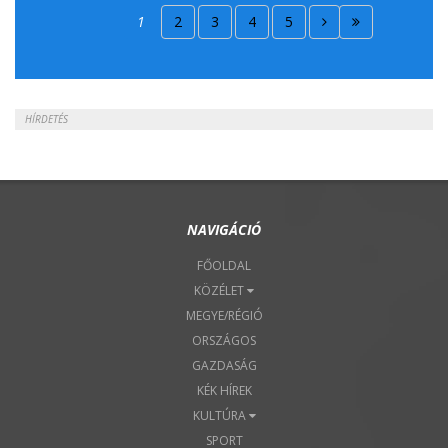
2018. Április 15.
1
2
3
4
5
2018. Április 22.
HÍRDETÉS
NAVIGÁCIÓ
FŐOLDAL
KÖZÉLET
MEGYE/RÉGIÓ
ORSZÁGOS
GAZDASÁG
KÉK HÍREK
KULTÚRA
SPORT