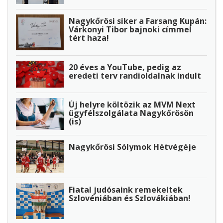
Nagykőrösi siker a Farsang Kupán:
Várkonyi Tibor bajnoki címmel
tért haza!
20 éves a YouTube, pedig az
eredeti terv randioldalnak indult
Új helyre költözik az MVM Next
ügyfélszolgálata Nagykőrösön
(is)
Nagykőrösi Sólymok Hétvégéje
Fiatal judósaink remekeltek
Szlovéniában és Szlovákiában!