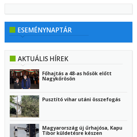
ESEMÉNYNAPTÁR
AKTUÁLIS HÍREK
Főhajtás a 48-as hősök előtt
Nagykőrösön
Pusztító vihar utáni összefogás
Magyarország új űrhajósa, Kapu
Tibor küldetésre készen