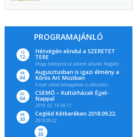
PROGRAMAJÁNLÓ
Hétvégén elindul a SZERETET
12.
TERE
12.
Ahogy beköszönt az adventi időszak, Nagykőrös
Augusztusban is igazi élmény a
ismét megtelik ünnepi fénnyel és közös...
08.
Kőrös Art Moziban
04.
A nyár utolsó hónapjában is változatos
CSEMŐ – Kultúrházak Éjjel-
filmkínálattal, családi...
02.
Nappal
04.
2019. 02. 15-16-17.
Cegléd Kétkeréken 2018.09.22.
08.
Színes és tartalmas programokkal várja a
30.
2018.09.22.
Csemői Községi Könyvtár és...
08.
30.