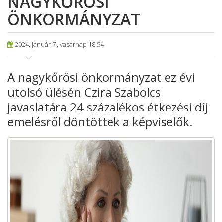
NAGYKŐRÖSI
ÖNKORMÁNYZAT
2024. január 7., vasárnap 18:54
A nagykőrösi
önkormányzat ez évi
utolsó ülésén Czira Szabolcs
javaslatára 24 százalékos
étkezési díj
emelésről döntöttek a képviselők.