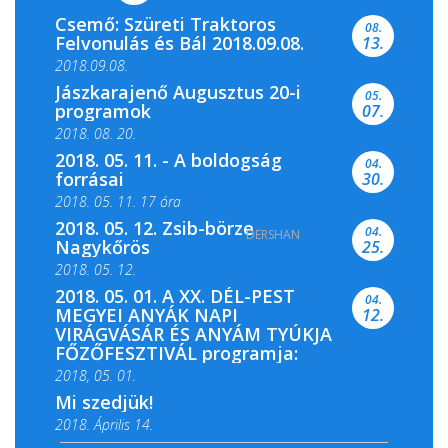
Csemő: Szüreti Traktoros
08.
Felvonulás és Bál 2018.09.08.
13.
2018.09.08.
Jászkarajenő Augusztus 20-i
05.
programok
07.
2018. 08. 20.
2018. 05. 11. - A boldogság
04.
forrásai
30.
2018. 05. 11. 17 óra
2018. 05. 12. Zsib-börze
04.
DERSHAN
2018. 05. 11. 19 óra
Nagykőrös
25.
2018. 05. 12.
2018. 05. 01. A XX. DÉL-PEST
04.
MEGYEI ANYÁK NAPI
12.
VIRÁGVÁSÁR ÉS ANYÁM TYÚKJA
FŐZŐFESZTIVÁL programja:
2018, 05. 01.
Mi szedjük!
2018. Április 14.