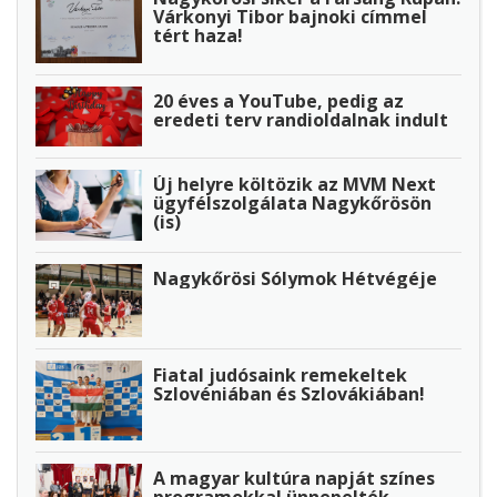
Várkonyi Tibor bajnoki címmel
tért haza!
20 éves a YouTube, pedig az
eredeti terv randioldalnak indult
Új helyre költözik az MVM Next
ügyfélszolgálata Nagykőrösön
(is)
Nagykőrösi Sólymok Hétvégéje
Fiatal judósaink remekeltek
Szlovéniában és Szlovákiában!
A magyar kultúra napját színes
programokkal ünnepelték