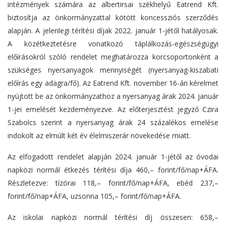
intézmények számára az albertirsai székhelyű Eatrend Kft.
biztosítja az önkormányzattal kötött koncessziós szerződés
alapján. A jelenlegi térítési díjak 2022. január 1-jétől hatályosak.
A közétkeztetésre vonatkozó táplálkozás-egészségügyi
előírásokról szóló rendelet meghatározza korcsoportonként a
szükséges nyersanyagok mennyiségét (nyersanyag-kiszabati
előírás egy adagra/fő). Az Eatrend Kft. november 16-án kérelmet
nyújtott be az önkormányzathoz a nyersanyag árak 2024. január
1-jei emelését kezdeményezve. Az előterjesztést jegyző Czira
Szabolcs szerint a nyersanyag árak 24 százalékos emelése
indokolt az elmúlt két év élelmiszerár növekedése miatt.
Az elfogadott rendelet alapján 2024. január 1-jétől az óvodai
napközi normál étkezés térítési díja 460,– forint/fő/nap+ÁFA.
Részletezve: tízórai 118,– forint/fő/nap+ÁFA, ebéd 237,–
forint/fő/nap+ÁFA, uzsonna 105,– forint/fő/nap+ÁFA.
Az iskolai napközi normál térítési díj összesen: 658,–