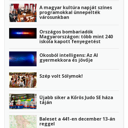
A magyar kultúra napját színes
programokkal ünnepelték
városunkban
Országos bombariadók
Magyarországon: több mint 240
iskola kapott fenyegetést
Okosból intelligens: Az AI
gyermekkora és jövője
Szép volt Sólymok!
Újabb siker a Kőrös Judo SE háza
táján
Baleset a 441-en december 13-án
reggel