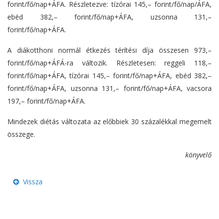
forint/fő/nap+ÁFA. Részletezve: tízórai 145,– forint/fő/nap/ÁFA,
ebéd 382,– forint/fő/nap+ÁFA, uzsonna 131,–
forint/fő/nap+ÁFA.
A diákotthoni normál étkezés térítési díja összesen 973,–
forint/fő/nap+ÁFÁ-ra változik. Részletesen: reggeli 118,–
forint/fő/nap+ÁFA, tízórai 145,– forint/fő/nap+ÁFA, ebéd 382,–
forint/fő/nap+ÁFA, uzsonna 131,– forint/fő/nap+ÁFA, vacsora
197,– forint/fő/nap+ÁFA.
Mindezek diétás változata az előbbiek 30 százalékkal megemelt
összege.
könyvelő
Vissza