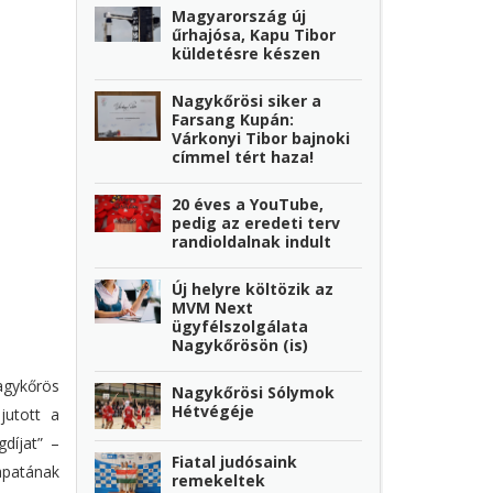
Magyarország új
űrhajósa, Kapu Tibor
küldetésre készen
Nagykőrösi siker a
Farsang Kupán:
Várkonyi Tibor bajnoki
címmel tért haza!
20 éves a YouTube,
pedig az eredeti terv
randioldalnak indult
Új helyre költözik az
MVM Next
ügyfélszolgálata
Nagykőrösön (is)
agykőrös
Nagykőrösi Sólymok
Hétvégéje
jutott a
díjat” –
Fiatal judósaink
apatának
remekeltek