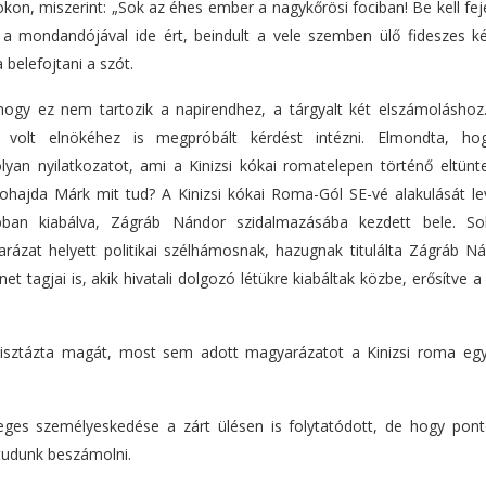
okon, miszerint: „Sok az éhes ember a nagykőrösi fociban! Be kell f
ő a mondandójával ide ért, beindult a vele szemben ülő fideszes ké
belefojtani a szót.
, hogy ez nem tartozik a napirendhez, a tárgyalt két elszámoláshoz
 volt elnökéhez is megpróbált kérdést intézni. Elmondta, ho
lyan nyilatkozatot, ami a Kinizsi kókai romatelepen történő eltünt
l Sohajda Márk mit tud? A Kinizsi kókai Roma-Gól SE-vé alakulását l
abban kiabálva, Zágráb Nándor szidalmazásába kezdett bele. S
rázat helyett politikai szélhámosnak, hazugnak titulálta Zágráb Ná
 tagjai is, akik hivatali dolgozó létükre kiabáltak közbe, erősítve a
isztázta magát, most sem adott magyarázatot a Kinizsi roma egy
ideges személyeskedése a zárt ülésen is folytatódott, de hogy pon
 tudunk beszámolni.