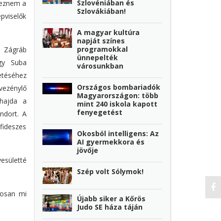
Szlovéniában és
ejeznem a
Szlovákiában!
pviselők
A magyar kultúra
napját színes
programokkal
. Zágráb
ünnepelték
gy Suba
városunkban
etéséhez
Országos bombariadók
evezénylő
Magyarországon: több
ohajda a
mint 240 iskola kapott
fenyegetést
ndort. A
 fideszes
Okosból intelligens: Az
AI gyermekkora és
jövője
esületté
Szép volt Sólymok!
tosan mi
Újabb siker a Kőrös
Judo SE háza táján