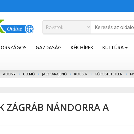
ORSZÁGOS
GAZDASÁG
KÉK HÍREK
KULTÚRA
ABONY
•
CSEMŐ
•
JÁSZKARAJENŐ
•
KOCSÉR
•
KŐRÖSTETÉTLEN
•
N
K ZÁGRÁB NÁNDORRA A