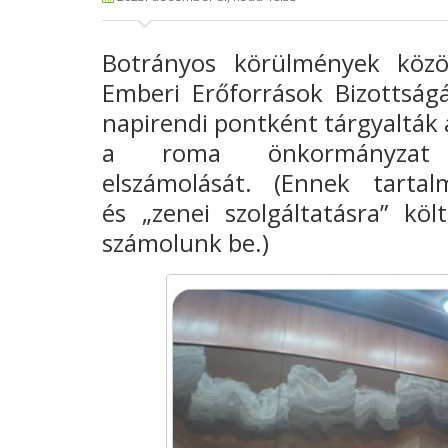
Botrányos körülmények közö
Emberi Erőforrások Bizottság
napirendi pontként tárgyalták a
a roma önkormányzat s
elszámolását.
(Ennek tartal
és
„zenei szolgáltatásra” kö
számolunk be.)