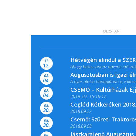
DERSHAN
Hétvégén elindul a SZE
12.
12.
Ahogy beköszönt az adventi időszak,
Augusztusban is igazi é
08.
04.
A nyár utolsó hónapjában is változato
CSEMŐ – Kultúrházak Éj
02.
04.
2019. 02. 15-16-17.
Cegléd Kétkeréken 2018.
08.
Színes és tartalmas programokkal vá
30.
2018.09.22.
Csemő: Szüreti Traktoros
08.
30.
2018.09.08.
Jászkarajenő Augusztus 
08.