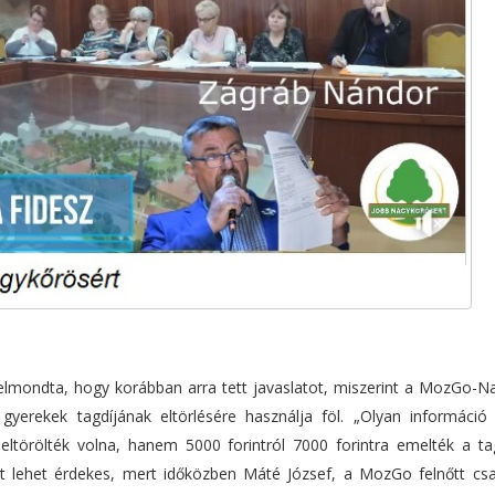
elmondta, hogy korábban arra tett javaslatot, miszerint a MozGo-N
gyerekek tagdíjának eltörlésére használja föl. „Olyan információ 
törölték volna, hanem 5000 forintról 7000 forintra emelték a tag
rt lehet érdekes, mert időközben Máté József, a MozGo felnőtt cs