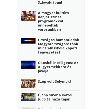
Szlovákiában!
A magyar kultúra
napját színes
programokkal
ünnepelték
városunkban
Országos bombariadók
Magyarországon: több
mint 240 iskola kapott
fenyegetést
Okosból intelligens: Az
AI gyermekkora és
jövője
Szép volt Sólymok!
Újabb siker a Kőrös
Judo SE háza táján