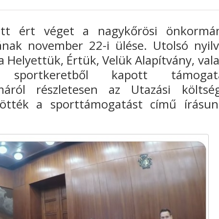
tt ért véget a nagykőrösi önkormá
ának november 22-i ülése. Utolsó nyil
 Helyettük, Értük, Velük Alapítvány, val
portkeretből kapott támogatá
máról részletesen az Utazási költsé
ltötték a sporttámogatást című írásu