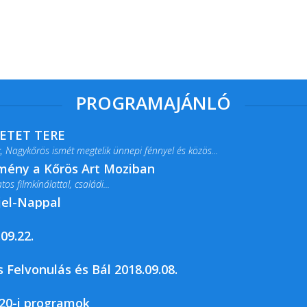
PROGRAMAJÁNLÓ
RETET TERE
 Nagykőrös ismét megtelik ünnepi fénnyel és közös...
lmény a Kőrös Art Moziban
s filmkínálattal, családi...
jel-Nappal
09.22.
rja a Csemői Községi Könyvtár és...
 Felvonulás és Bál 2018.09.08.
20-i programok