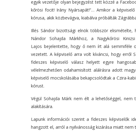
egyik vezetője olyan bejegyzést tett közzé a Facebo
kőrösi focit! Irány Nyársapát!”… Amikor a képvisel
kórusa, akik közbevágva, kiabálva próbálták Zágrábba 
Illés Sándor bizottsági elnök többször elismételte
Nándor Sohajda Márkhoz, a Nagykőrösi Kinizsi
Lajos bejelentette, hogy ő nem írt alá semmiféle o
vezetett. A képviselő arra volt kíváncsi, hogy errő
fideszes képviselő válasz helyett egyre hangos
vélelmezhetően odahamisított aláírásra adott magya
képviselő mocskolásába bekapcsolódtak a Czira-kabinet
kórust.
Végül Sohajda Márk nem élt a lehetőséggel, nem t
alakítására.
Lapunk információi szerint a fideszes képviselők 
hangzott el, arról a nyilvánosság kizárása miatt nem