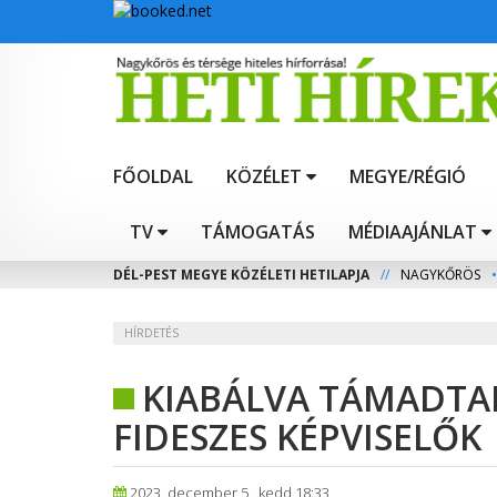
FŐOLDAL
KÖZÉLET
MEGYE/RÉGIÓ
TV
TÁMOGATÁS
MÉDIAAJÁNLAT
DÉL-PEST MEGYE KÖZÉLETI HETILAPJA
//
NAGYKŐRÖS
•
HÍRDETÉS
KIABÁLVA TÁMADTA
FIDESZES KÉPVISELŐK
2023. december 5., kedd 18:33