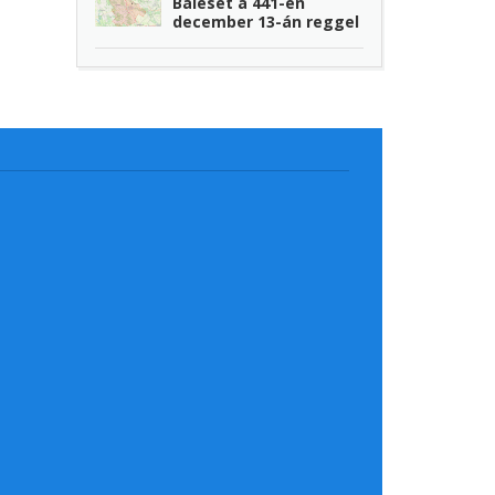
Baleset a 441-en
december 13-án reggel