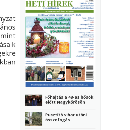
nyzat
vános
amint
saik
gekre
nkban
Főhajtás a 48-as hősök
előtt Nagykőrösön
Pusztító vihar utáni
összefogás