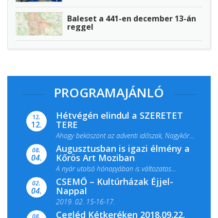
Baleset a 441-en december 13-án
reggel
PROGRAMAJÁNLÓ
Hétvégén elindul a SZERETET
12.
TERE
12.
Ahogy beköszönt az adventi időszak, Nagykőrös
Augusztusban is igazi élmény a
ismét megtelik ünnepi fénnyel és közös...
08.
Kőrös Art Moziban
04.
A nyár utolsó hónapjában is változatos
CSEMŐ – Kultúrházak Éjjel-
filmkínálattal, családi...
02.
Nappal
04.
2019. 02. 15-16-17.
Cegléd Kétkeréken 2018.09.22.
08.