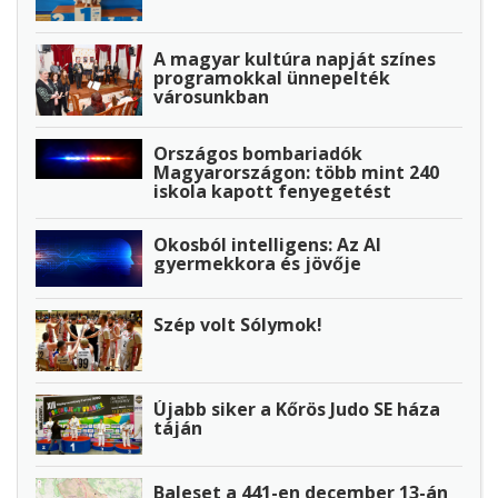
A magyar kultúra napját színes
programokkal ünnepelték
városunkban
Országos bombariadók
Magyarországon: több mint 240
iskola kapott fenyegetést
Okosból intelligens: Az AI
gyermekkora és jövője
Szép volt Sólymok!
Újabb siker a Kőrös Judo SE háza
táján
Baleset a 441-en december 13-án