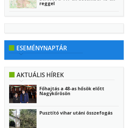
reggel
ESEMÉNYNAPTÁR
AKTUÁLIS HÍREK
Főhajtás a 48-as hősök előtt
Nagykőrösön
Pusztító vihar utáni összefogás