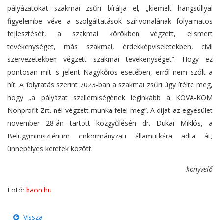
pályázatokat szakmai zsűri bírálja el, „kiemelt hangsúllyal
figyelembe véve a szolgáltatások színvonalának folyamatos
fejlesztését, a szakmai körökben végzett, elismert
tevékenységet, más szakmai, érdekképviseletekben, civil
szervezetekben végzett szakmai tevékenységet”. Hogy ez
pontosan mit is jelent Nagykőrös esetében, erről nem szólt a
hír. A folytatás szerint 2023-ban a szakmai zsűri úgy ítélte meg,
hogy „a pályázat szellemiségének leginkább a KÖVA-KOM
Nonprofit Zrt.-nél végzett munka felel meg”. A díjat az egyesület
november 28-án tartott közgyűlésén dr. Dukai Miklós, a
Belügyminisztérium önkormányzati államtitkára adta át,
ünnepélyes keretek között.
könyvelő
Fotó:
baon.hu
Vissza