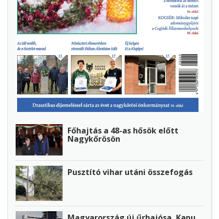
Főhajtás a 48-as hősök előtt
Nagykőrösön
Pusztító vihar utáni összefogás
Magyarország új űrhajósa, Kapu