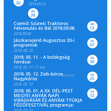
Színes és tartalmas programokkal várja a
30.
2018.09.22.
Csemői Községi Könyvtár és...
08.
30.
Csemő: Szüreti Traktoros
08.
Felvonulás és Bál 2018.09.08.
13.
2018.09.08.
Jászkarajenő Augusztus 20-i
05.
programok
07.
2018. 08. 20.
2018. 05. 11. - A boldogság
04.
forrásai
30.
2018. 05. 11. 17 óra
2018. 05. 12. Zsib-börze
04.
DERSHAN
2018. 05. 11. 19 óra
Nagykőrös
25.
2018. 05. 12.
2018. 05. 01. A XX. DÉL-PEST
04.
MEGYEI ANYÁK NAPI
12.
VIRÁGVÁSÁR ÉS ANYÁM TYÚKJA
FŐZŐFESZTIVÁL programja:
2018, 05. 01.