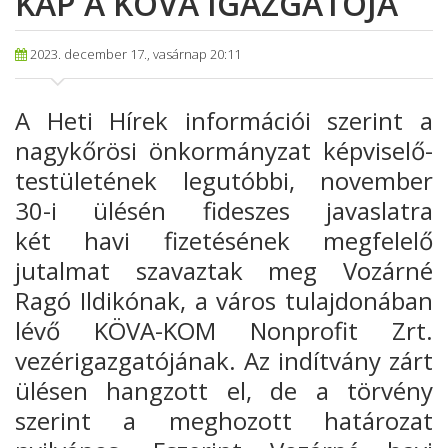
KAP A KÖVA IGAZGATÓJA
2023. december 17., vasárnap 20:11
A Heti Hírek információi szerint a
nagykőrösi önkormányzat képviselő-
testületének legutóbbi, november
30-i ülésén fideszes javaslatra
két havi fizetésének megfelelő
jutalmat szavaztak meg Vozárné
Ragó Ildikónak, a város tulajdonában
lévő KÖVA-KOM Nonprofit Zrt.
vezérigazgatójának. Az indítvány zárt
ülésen hangzott el, de a törvény
szerint a meghozott határozat