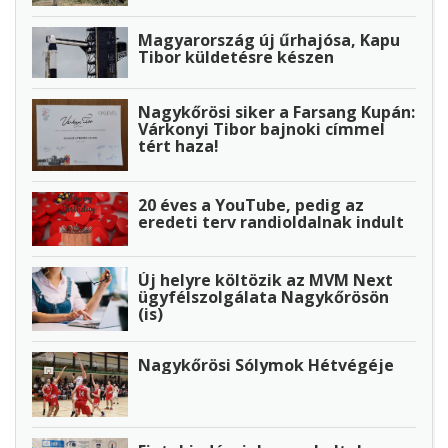
Magyarország új űrhajósa, Kapu
Tibor küldetésre készen
Nagykőrösi siker a Farsang Kupán:
Várkonyi Tibor bajnoki címmel
tért haza!
20 éves a YouTube, pedig az
eredeti terv randioldalnak indult
Új helyre költözik az MVM Next
ügyfélszolgálata Nagykőrösön
(is)
Nagykőrösi Sólymok Hétvégéje