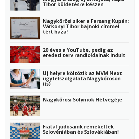
Tibor küldetésre készen
Nagykőrösi siker a Farsang Kupán:
Várkonyi Tibor bajnoki címmel
tért haza!
20 éves a YouTube, pedig az
eredeti terv randioldalnak indult
Új helyre költözik az MVM Next
ügyfélszolgálata Nagykőrösön
(is)
Nagykőrösi Sólymok Hétvégéje
Fiatal judósaink remekeltek
Szlovéniában és Szlovákiában!