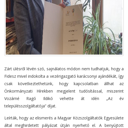
Zárt ülésről lévén szó, sajnálatos módon nem tudhatjuk, hogy a
Fidesz mivel indokolta a vezérigazgató karácsonyi ajándékát, így
csak következtethetünk, hogy kapcsolatban állhat az
Önkormányzati Hírekben megjelent tudósítással, miszerint
Vozárné Ragó Ildikó vehette át idén „Az év
településszolgáltatója” díjat.
Leírták, hogy az elismerés a Magyar Közszolgáltatók Egyesülete
által meghirdetett pályázat útján nyerhető el. A benyújtott