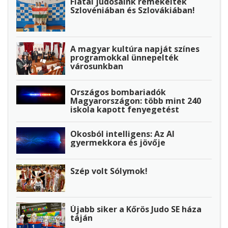
Fiatal judósaink remekeltek
Szlovéniában és Szlovákiában!
A magyar kultúra napját színes
programokkal ünnepelték
városunkban
Országos bombariadók
Magyarországon: több mint 240
iskola kapott fenyegetést
Okosból intelligens: Az AI
gyermekkora és jövője
Szép volt Sólymok!
Újabb siker a Kőrös Judo SE háza
táján