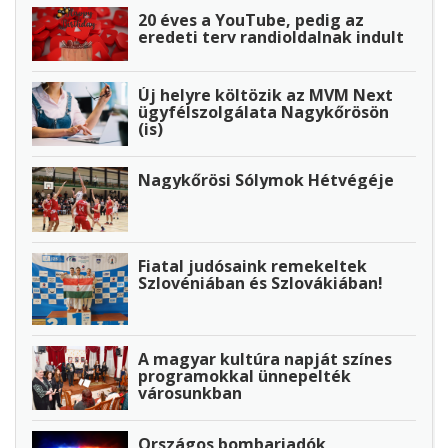
20 éves a YouTube, pedig az
eredeti terv randioldalnak indult
Új helyre költözik az MVM Next
ügyfélszolgálata Nagykőrösön
(is)
Nagykőrösi Sólymok Hétvégéje
Fiatal judósaink remekeltek
Szlovéniában és Szlovákiában!
A magyar kultúra napját színes
programokkal ünnepelték
városunkban
Országos bombariadók