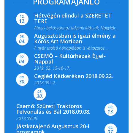
PROGRAMAJÁNLÓ
Hétvégén elindul a SZERETET
12.
TERE
12.
Ahogy beköszönt az adventi időszak, Nagykőrös
Augusztusban is igazi élmény a
ismét megtelik ünnepi fénnyel és közös...
08.
Kőrös Art Moziban
04.
A nyár utolsó hónapjában is változatos
CSEMŐ – Kultúrházak Éjjel-
filmkínálattal, családi...
02.
Nappal
04.
2019. 02. 15-16-17.
Cegléd Kétkeréken 2018.09.22.
08.
Színes és tartalmas programokkal várja a
30.
2018.09.22.
Csemői Községi Könyvtár és...
08.
30.
Csemő: Szüreti Traktoros
08.
Felvonulás és Bál 2018.09.08.
13.
2018.09.08.
Jászkarajenő Augusztus 20-i
05.
programok
07.