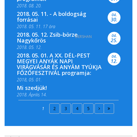
2018. 08. 20.
2018. 05. 11. - A boldogság
04.
forrásai
30.
2018. 05. 11. 17 óra
2018. 05. 12. Zsib-börze
04.
DERSHAN
2018. 05. 11. 19 óra
Nagykőrös
25.
2018. 05. 12.
2018. 05. 01. A XX. DÉL-PEST
04.
MEGYEI ANYÁK NAPI
12.
VIRÁGVÁSÁR ÉS ANYÁM TYÚKJA
FŐZŐFESZTIVÁL programja:
2018, 05. 01.
Mi szedjük!
2018. Április 14.
2018. Április 15.
1
2
3
4
5
2018. Április 22.