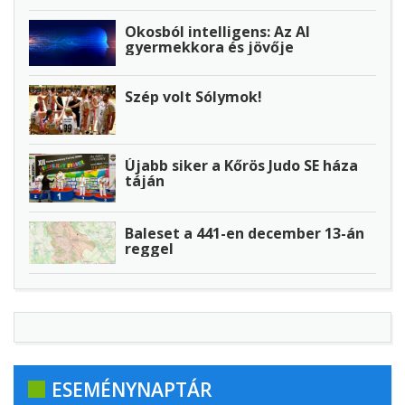
Okosból intelligens: Az AI
gyermekkora és jövője
Szép volt Sólymok!
Újabb siker a Kőrös Judo SE háza
táján
Baleset a 441-en december 13-án
reggel
ESEMÉNYNAPTÁR