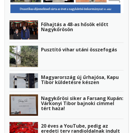
Főhajtás a 48-as hősök előtt
Nagykőrösön
Pusztító vihar utáni összefogás
Magyarország új űrhajósa, Kapu
Tibor küldetésre készen
Nagykőrösi siker a Farsang Kupán:
Várkonyi Tibor bajnoki címmel
tért haza!
20 éves a YouTube, pedig az
eredeti terv randioldalnak indult