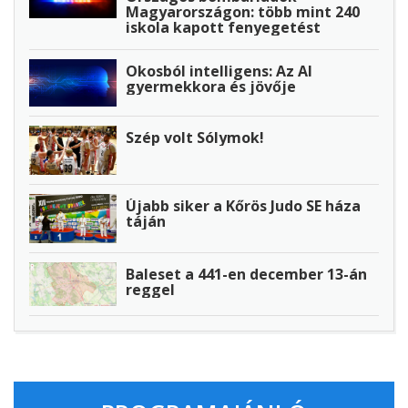
Magyarországon: több mint 240
iskola kapott fenyegetést
Okosból intelligens: Az AI
gyermekkora és jövője
Szép volt Sólymok!
Újabb siker a Kőrös Judo SE háza
táján
Baleset a 441-en december 13-án
reggel