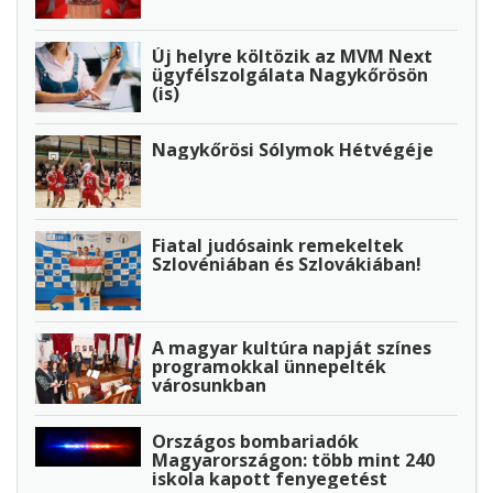
Új helyre költözik az MVM Next
ügyfélszolgálata Nagykőrösön
(is)
Nagykőrösi Sólymok Hétvégéje
Fiatal judósaink remekeltek
Szlovéniában és Szlovákiában!
A magyar kultúra napját színes
programokkal ünnepelték
városunkban
Országos bombariadók
Magyarországon: több mint 240
iskola kapott fenyegetést