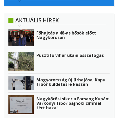
AKTUÁLIS HÍREK
Főhajtás a 48-as hősök előtt
Nagykőrösön
Pusztító vihar utáni összefogás
Magyarország új űrhajósa, Kapu
Tibor küldetésre készen
Nagykőrösi siker a Farsang Kupán:
Várkonyi Tibor bajnoki címmel
tért haza!