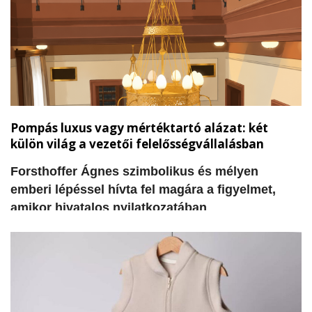
hiányzik: a világos koncepció arra vonatkozóan,
hogy miként lehetne hasznosítani az egyes
épületeket, valamint a szükséges pénzügyi
források megteremtése.
Pompás luxus vagy mértéktartó alázat: két
külön világ a vezetői felelősségvállalásban
Forsthoffer Ágnes szimbolikus és mélyen
emberi lépéssel hívta fel magára a figyelmet,
amikor hivatalos nyilatkozatában
visszautasította a tisztségével járó korábbi
elnöki rezidencia használatát és a szolgálati
gépjárművet. A döntés nem csupán egy
adminisztratív intézkedés, hanem szívből jövő
kiállás a józan mértéktartás, az alázat és a