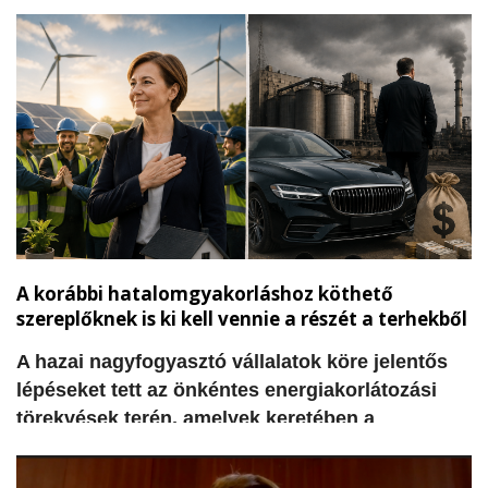
hozzák. A természetes vizesélőhelyek,
kispatakok és csatornák kiszáradásával a
madarak és más élőlények gyakran órákig vagy
napokig sem találnak elegendő ivóvizet. Ebben a
tikkasztó hőségben váltott ki óriási szimpátiát az
a felvétel, amelyen egy narancssárga
munkaruhás útfenntartó férfi mutatott példát
együttérzésből és segítőkészségből.
A korábbi hatalomgyakorláshoz köthető
szereplőknek is ki kell vennie a részét a terhekből
​A hazai nagyfogyasztó vállalatok köre jelentős
lépéseket tett az önkéntes energiakorlátozási
törekvések terén, amelyek keretében a
rendelkezésre álló adatok szerint már több mint
630 megawattos teljesítménycsökkentést