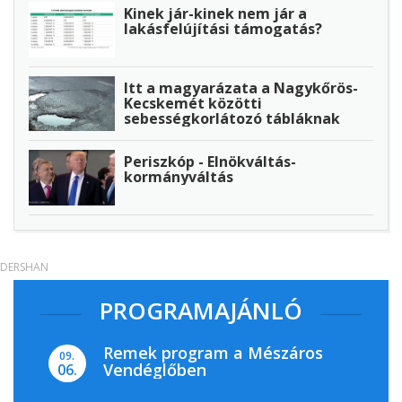
Kinek jár-kinek nem jár a
lakásfelújítási támogatás?
Itt a magyarázata a Nagykőrös-
Kecskemét közötti
sebességkorlátozó tábláknak
Periszkóp - Elnökváltás-
kormányváltás
DERSHAN
PROGRAMAJÁNLÓ
Remek program a Mészáros
09.
Vendéglőben
06.