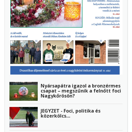
Nyársapátra igazol a bronzérmes
csapat – megszűnik a felnőtt foci
Nagykőrösön?
JEGYZET - Foci, politika és
közerkölcs…