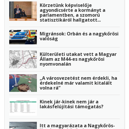
Körzetünk képviselője
agyondicsérte a kormányt a
parlamentben, a szomorú
statisztikáról hallgatott...
Migránsok: Orbán és a nagykőrösi
valóság
Külterületi utakat vett a Magyar
Állam az M44-es nagykőrösi
nyomvonalán
„A városvezetést nem érdekli, ha
érdekelné már valamit kitalált
volna rá”
Kinek jár-kinek nem jár a
lakásfelújítási támogatás?
Itt a magyarázata a Nagykőrös-