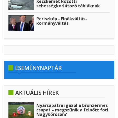
Kecskemét közötti
sebességkorlátozó tábláknak
Periszkóp - Elnökváltás-
kormányváltás
ESEMÉNYNAPTÁR
AKTUÁLIS HÍREK
Nyársapátra igazol a bronzérmes
csapat – megszűnik a felnőtt foci
Nagykőrösön?