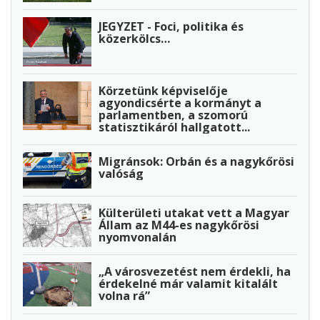
JEGYZET - Foci, politika és
közerkölcs…
Körzetünk képviselője
agyondicsérte a kormányt a
parlamentben, a szomorú
statisztikáról hallgatott...
Migránsok: Orbán és a nagykőrösi
valóság
Külterületi utakat vett a Magyar
Állam az M44-es nagykőrösi
nyomvonalán
„A városvezetést nem érdekli, ha
érdekelné már valamit kitalált
volna rá”