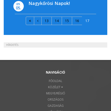
Nagykőrösi Napok!
09.
05.
13
14
15
16
17
HÍRDETÉS
NAVIGÁCIÓ
FŐOLDAL
KÖZÉLET
MEGYE/RÉGIÓ
ORSZÁGOS
GAZDASÁG