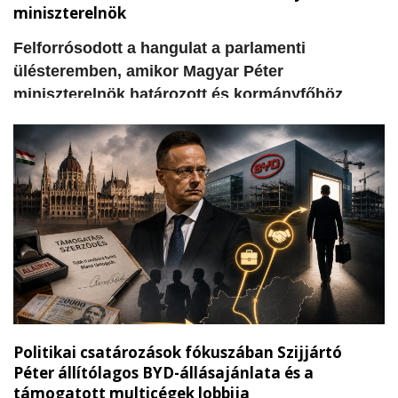
miniszterelnök
​Felforrósodott a hangulat a parlamenti
ülésteremben, amikor Magyar Péter
miniszterelnök határozott és kormányfőhöz
méltó, egyenes beszédben vette górcső alá a
kecskeméti önkormányzati és egyetemi pénzek
sorsát. A Tisza Párt miniszterelnöke
felszólalásában közvetlenül az ellenzéki Fidesz
padsorai felé fordulva tette szóvá azokat a
súlyos hiányosságokat és elhallgatott
információkat, amelyek álláspontja szerint a
korábbi helyi vezetés és a fideszes körök
felelősségét bizonyítják.
Politikai csatározások fókuszában Szijjártó
Péter állítólagos BYD-állásajánlata és a
támogatott multicégek lobbija