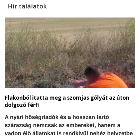
Hír találatok
Flakonból itatta meg a szomjas gólyát az úton
dolgozó férfi
A nyári hőségriadók és a hosszan tartó
szárazság nemcsak az embereket, hanem a
vadon élő állatokat is rendkívül nehéz helyzetbe