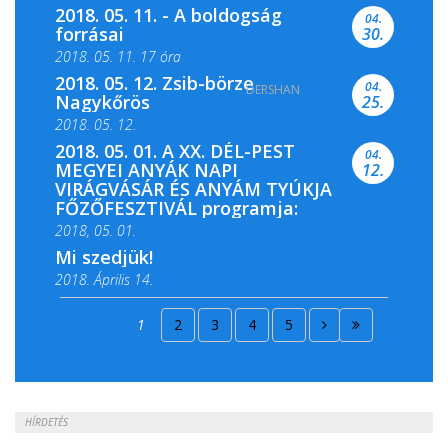
2018. 05. 11. - A boldogság
04.
forrásai
30.
2018. 05. 11. 17 óra
2018. 05. 12. Zsib-börze
04.
DERSHAN
2018. 05. 11. 19 óra
Nagykőrös
25.
2018. 05. 12.
2018. 05. 01. A XX. DÉL-PEST
04.
MEGYEI ANYÁK NAPI
12.
VIRÁGVÁSÁR ÉS ANYÁM TYÚKJA
FŐZŐFESZTIVÁL programja:
2018, 05. 01.
Mi szedjük!
2018. Április 14.
2018. Április 15.
1
2
3
4
5
2018. Április 22.
HÍRDETÉS