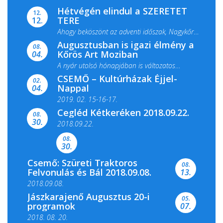
Hétvégén elindul a SZERETET
12.
TERE
12.
Ahogy beköszönt az adventi időszak, Nagykőrös
Augusztusban is igazi élmény a
ismét megtelik ünnepi fénnyel és közös...
08.
Kőrös Art Moziban
04.
A nyár utolsó hónapjában is változatos
CSEMŐ – Kultúrházak Éjjel-
filmkínálattal, családi...
02.
Nappal
04.
2019. 02. 15-16-17.
Cegléd Kétkeréken 2018.09.22.
08.
Színes és tartalmas programokkal várja a
30.
2018.09.22.
Csemői Községi Könyvtár és...
08.
30.
Csemő: Szüreti Traktoros
08.
Felvonulás és Bál 2018.09.08.
13.
2018.09.08.
Jászkarajenő Augusztus 20-i
05.
programok
07.
2018. 08. 20.