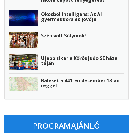
iskola kapott fenyegetést
Okosból intelligens: Az AI
gyermekkora és jövője
Szép volt Sólymok!
Újabb siker a Kőrös Judo SE háza
táján
Baleset a 441-en december 13-án
reggel
PROGRAMAJÁNLÓ