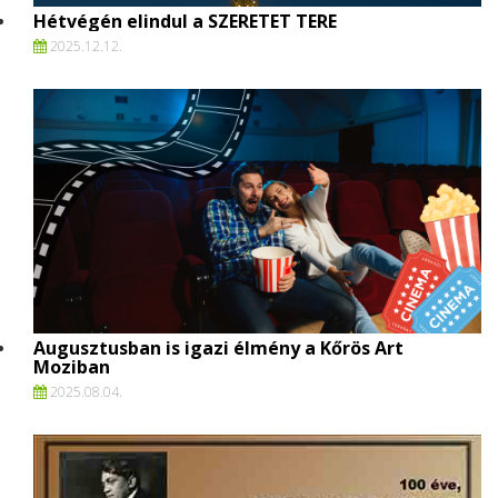
Hétvégén elindul a SZERETET TERE
2025.
12.
12.
Augusztusban is igazi élmény a Kőrös Art
Moziban
2025.
08.
04.