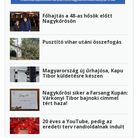
Főhajtás a 48-as hősök előtt
Nagykőrösön
Pusztító vihar utáni összefogás
Magyarország új űrhajósa, Kapu
Tibor küldetésre készen
Nagykőrösi siker a Farsang Kupán:
Várkonyi Tibor bajnoki címmel
tért haza!
20 éves a YouTube, pedig az
eredeti terv randioldalnak indult