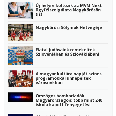
Új helyre költözik az MVM Next
ügyfélszolgálata Nagykőrösön
(is)
Nagykőrösi Sólymok Hétvégéje
Fiatal judósaink remekeltek
Szlovéniában és Szlovákiában!
A magyar kultúra napját színes
programokkal ünnepelték
városunkban
Országos bombariadók
Magyarországon: több mint 240
iskola kapott fenyegetést