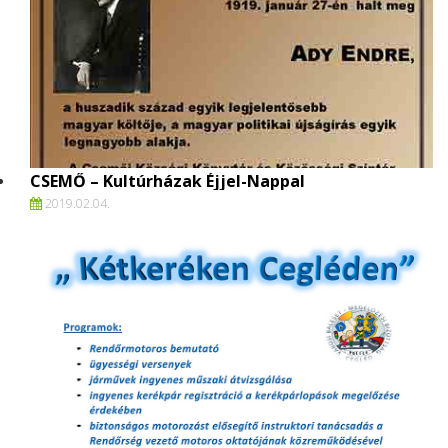
CSEMŐ – Kultúrházak Éjjel-Nappal
2019.
02.
04.