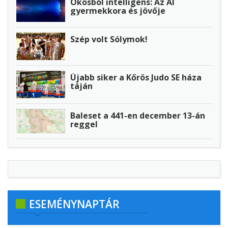
Okosból intelligens: Az AI
gyermekkora és jövője
Szép volt Sólymok!
Újabb siker a Kőrös Judo SE háza
táján
Baleset a 441-en december 13-án
reggel
ESEMÉNYNAPTÁR