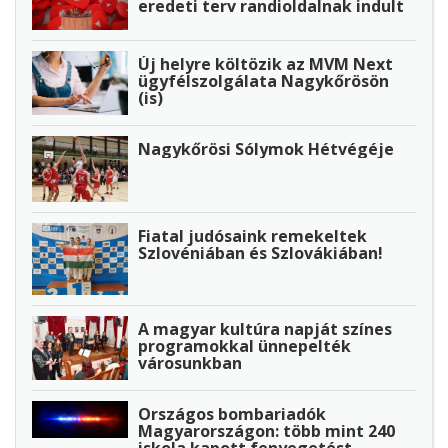
eredeti terv randioldalnak indult
Új helyre költözik az MVM Next
ügyfélszolgálata Nagykőrösön
(is)
Nagykőrösi Sólymok Hétvégéje
Fiatal judósaink remekeltek
Szlovéniában és Szlovákiában!
A magyar kultúra napját színes
programokkal ünnepelték
városunkban
Országos bombariadók
Magyarországon: több mint 240