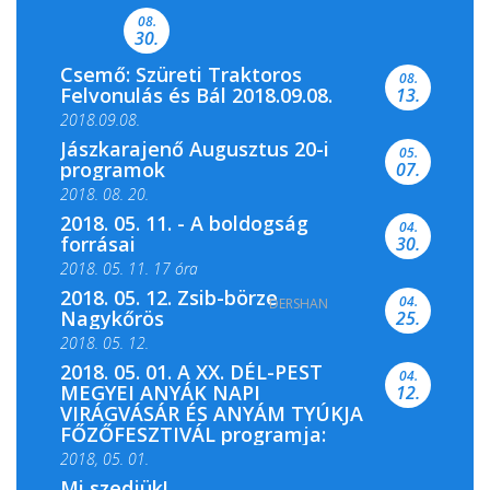
Csemői Községi Könyvtár és...
08.
30.
Csemő: Szüreti Traktoros
08.
Felvonulás és Bál 2018.09.08.
13.
2018.09.08.
Jászkarajenő Augusztus 20-i
05.
programok
07.
2018. 08. 20.
2018. 05. 11. - A boldogság
04.
forrásai
30.
2018. 05. 11. 17 óra
2018. 05. 12. Zsib-börze
04.
DERSHAN
2018. 05. 11. 19 óra
Nagykőrös
25.
2018. 05. 12.
2018. 05. 01. A XX. DÉL-PEST
04.
MEGYEI ANYÁK NAPI
12.
VIRÁGVÁSÁR ÉS ANYÁM TYÚKJA
FŐZŐFESZTIVÁL programja:
2018, 05. 01.
Mi szedjük!