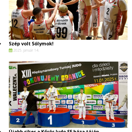
Szép volt Sólymok!
2025. január 14.
Újabb siker a Kőrös Judo SE háza táján