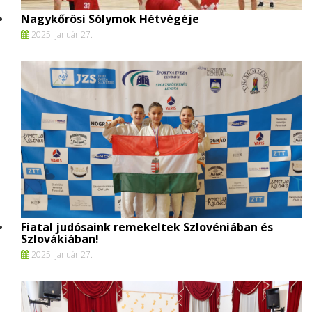
Nagykőrösi Sólymok Hétvégéje
2025. január 27.
Fiatal judósaink remekeltek Szlovéniában és
Szlovákiában!
2025. január 27.