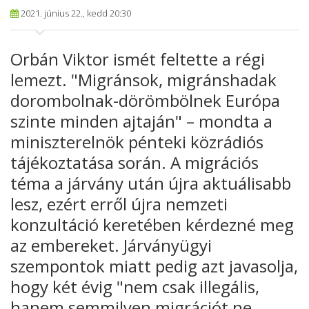
2021. június 22., kedd 20:30
Orbán Viktor ismét feltette a régi
lemezt. "Migránsok, migránshadak
dorombolnak-dörömbölnek Európa
szinte minden ajtaján" – mondta a
miniszterelnök pénteki közrádiós
tájékoztatása során. A migrációs
téma a járvány után újra aktuálisabb
lesz, ezért erről újra nemzeti
konzultáció keretében kérdezné meg
az embereket. Járványügyi
szempontok miatt pedig azt javasolja,
hogy két évig "nem csak illegális,
hanem semmilyen migrációt ne