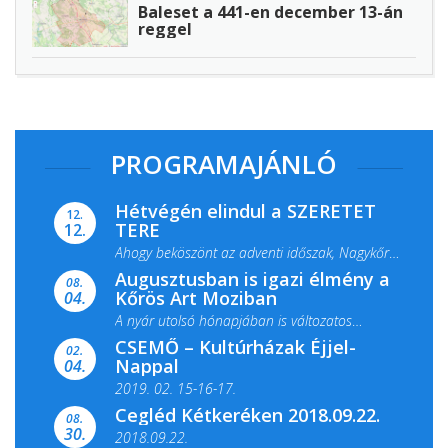
Baleset a 441-en december 13-án
reggel
PROGRAMAJÁNLÓ
Hétvégén elindul a SZERETET
12.
TERE
12.
Ahogy beköszönt az adventi időszak, Nagykőrös
Augusztusban is igazi élmény a
ismét megtelik ünnepi fénnyel és közös...
08.
Kőrös Art Moziban
04.
A nyár utolsó hónapjában is változatos
CSEMŐ – Kultúrházak Éjjel-
filmkínálattal, családi...
02.
Nappal
04.
2019. 02. 15-16-17.
Cegléd Kétkeréken 2018.09.22.
08.
Színes és tartalmas programokkal várja a
30.
2018.09.22.