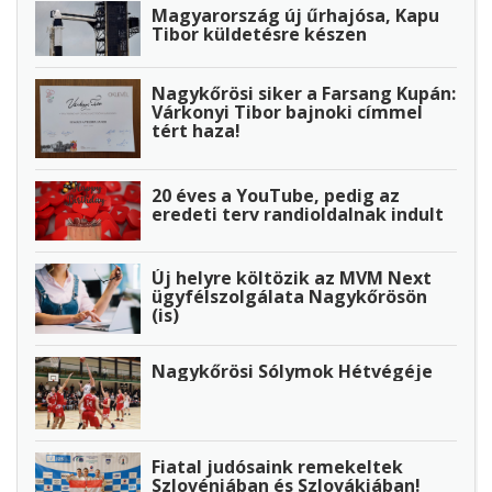
Magyarország új űrhajósa, Kapu
Tibor küldetésre készen
Nagykőrösi siker a Farsang Kupán:
Várkonyi Tibor bajnoki címmel
tért haza!
20 éves a YouTube, pedig az
eredeti terv randioldalnak indult
Új helyre költözik az MVM Next
ügyfélszolgálata Nagykőrösön
(is)
Nagykőrösi Sólymok Hétvégéje
Fiatal judósaink remekeltek
Szlovéniában és Szlovákiában!