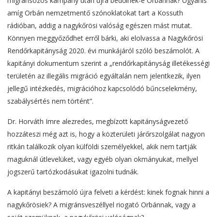
migránsozós kampány után újra bedőlnek-e Orbánnak? Ugyanis
amíg Orbán nemzetmentő szónoklatokat tart a Kossuth
rádióban, addig a nagykőrösi valóság egészen mást mutat.
Könnyen meggyőződhet erről bárki, aki elolvassa a Nagykőrösi
Rendőrkapitányság 2020. évi munkájáról szóló beszámolót. A
kapitányi dokumentum szerint a „rendőrkapitányság illetékességi
területén az illegális migráció egyáltalán nem jelentkezik, ilyen
jellegű intézkedés, migrációhoz kapcsolódó bűncselekmény,
szabálysértés nem történt”.
Dr. Horváth Imre alezredes, megbízott kapitányságvezető
hozzáteszi még azt is, hogy a közterületi járőrszolgálat nagyon
ritkán találkozik olyan külföldi személyekkel, akik nem tartják
maguknál útlevelüket, vagy egyéb olyan okmányukat, mellyel
jogszerű tartózkodásukat igazolni tudnák.
A kapitányi beszámoló újra felveti a kérdést: kinek fognak hinni a
nagykőrösiek? A migránsveszéllyel riogató Orbánnak, vagy a