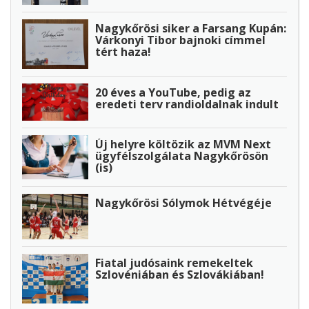
Nagykőrösi siker a Farsang Kupán:
Várkonyi Tibor bajnoki címmel
tért haza!
20 éves a YouTube, pedig az
eredeti terv randioldalnak indult
Új helyre költözik az MVM Next
ügyfélszolgálata Nagykőrösön
(is)
Nagykőrösi Sólymok Hétvégéje
Fiatal judósaink remekeltek
Szlovéniában és Szlovákiában!