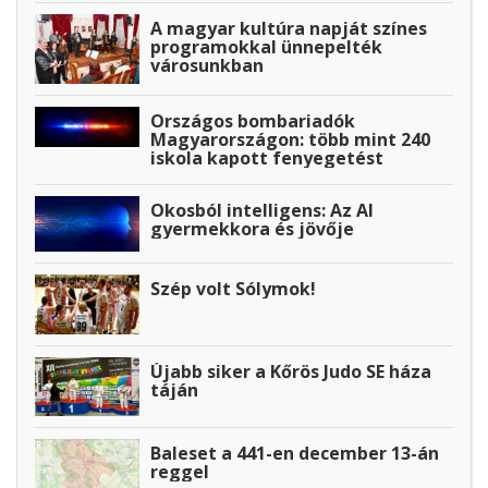
A magyar kultúra napját színes
programokkal ünnepelték
városunkban
Országos bombariadók
Magyarországon: több mint 240
iskola kapott fenyegetést
Okosból intelligens: Az AI
gyermekkora és jövője
Szép volt Sólymok!
Újabb siker a Kőrös Judo SE háza
táján
Baleset a 441-en december 13-án
reggel