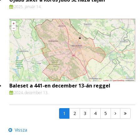
2025. január 14.
Baleset a 441-en december 13-án reggel
2024. december 13.
1
2
3
4
5
Vissza