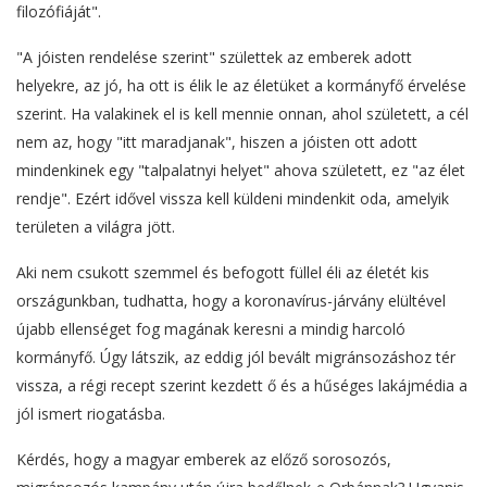
filozófiáját".
"A jóisten rendelése szerint" születtek az emberek adott
helyekre, az jó, ha ott is élik le az életüket a kormányfő érvelése
szerint. Ha valakinek el is kell mennie onnan, ahol született, a cél
nem az, hogy "itt maradjanak", hiszen a jóisten ott adott
mindenkinek egy "talpalatnyi helyet" ahova született, ez "az élet
rendje". Ezért idővel vissza kell küldeni mindenkit oda, amelyik
területen a világra jött.
Aki nem csukott szemmel és befogott füllel éli az életét kis
országunkban, tudhatta, hogy a koronavírus-járvány elültével
újabb ellenséget fog magának keresni a mindig harcoló
kormányfő. Úgy látszik, az eddig jól bevált migránsozáshoz tér
vissza, a régi recept szerint kezdett ő és a hűséges lakájmédia a
jól ismert riogatásba.
Kérdés, hogy a magyar emberek az előző sorosozós,