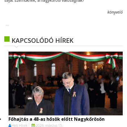
saját szemüknek, a nagykőrösi valóságnak?
könyvelő
KAPCSOLÓDÓ HÍREK
Főhajtás a 48-as hősök előtt Nagykőrösön
Heti Hírek
2026. március 15.