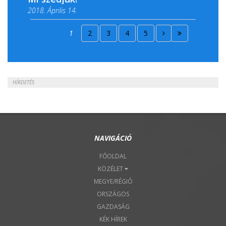
2018. Április 14.
2018. Április 15.
1
2
3
4
5
2018. Április 22.
HÍRDETÉS
NAVIGÁCIÓ
FŐOLDAL
KÖZÉLET
MEGYE/RÉGIÓ
ORSZÁGOS
GAZDASÁG
KÉK HÍREK