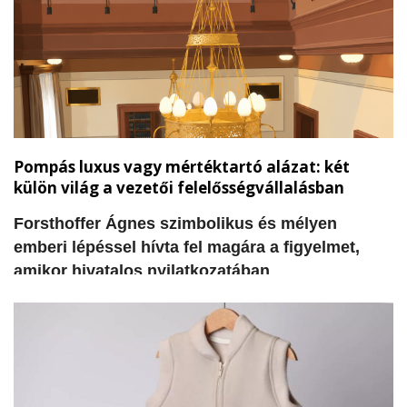
hiányzik: a világos koncepció arra vonatkozóan,
hogy miként lehetne hasznosítani az egyes
épületeket, valamint a szükséges pénzügyi
források megteremtése.
Pompás luxus vagy mértéktartó alázat: két
külön világ a vezetői felelősségvállalásban
Forsthoffer Ágnes szimbolikus és mélyen
emberi lépéssel hívta fel magára a figyelmet,
amikor hivatalos nyilatkozatában
visszautasította a tisztségével járó korábbi
elnöki rezidencia használatát és a szolgálati
gépjárművet. A döntés nem csupán egy
adminisztratív intézkedés, hanem szívből jövő
kiállás a józan mértéktartás, az alázat és a