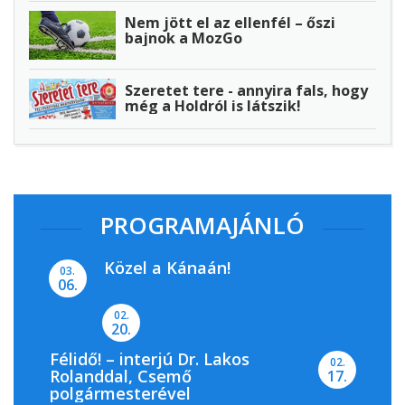
Nem jött el az ellenfél – őszi
bajnok a MozGo
Szeretet tere - annyira fals, hogy
még a Holdról is látszik!
PROGRAMAJÁNLÓ
Közel a Kánaán!
03.
06.
02.
20.
Félidő! – interjú Dr. Lakos
02.
Rolanddal, Csemő
17.
polgármesterével