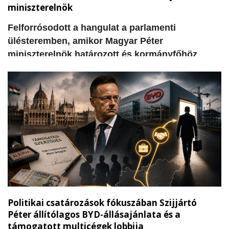
miniszterelnök
​Felforrósodott a hangulat a parlamenti
ülésteremben, amikor Magyar Péter
miniszterelnök határozott és kormányfőhöz
méltó, egyenes beszédben vette górcső alá a
kecskeméti önkormányzati és egyetemi pénzek
sorsát. A Tisza Párt miniszterelnöke
felszólalásában közvetlenül az ellenzéki Fidesz
padsorai felé fordulva tette szóvá azokat a
súlyos hiányosságokat és elhallgatott
információkat, amelyek álláspontja szerint a
korábbi helyi vezetés és a fideszes körök
felelősségét bizonyítják.
Politikai csatározások fókuszában Szijjártó
Péter állítólagos BYD-állásajánlata és a
támogatott multicégek lobbija