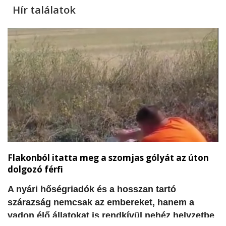
Hír találatok
Flakonból itatta meg a szomjas gólyát az úton
dolgozó férfi
A nyári hőségriadók és a hosszan tartó
szárazság nemcsak az embereket, hanem a
vadon élő állatokat is rendkívül nehéz helyzetbe