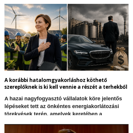
hozzák. A természetes vizesélőhelyek,
kispatakok és csatornák kiszáradásával a
madarak és más élőlények gyakran órákig vagy
napokig sem találnak elegendő ivóvizet. Ebben a
tikkasztó hőségben váltott ki óriási szimpátiát az
a felvétel, amelyen egy narancssárga
munkaruhás útfenntartó férfi mutatott példát
együttérzésből és segítőkészségből.
A korábbi hatalomgyakorláshoz köthető
szereplőknek is ki kell vennie a részét a terhekből
​A hazai nagyfogyasztó vállalatok köre jelentős
lépéseket tett az önkéntes energiakorlátozási
törekvések terén, amelyek keretében a
rendelkezésre álló adatok szerint már több mint
630 megawattos teljesítménycsökkentést