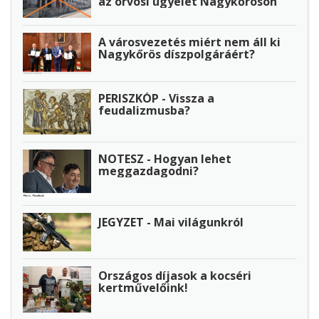
az orvosi ügyelet Nagykőrösön
A városvezetés miért nem áll ki
Nagykőrös díszpolgáráért?
PERISZKÓP - Vissza a
feudalizmusba?
NOTESZ - Hogyan lehet
meggazdagodni?
JEGYZET - Mai világunkról
Országos díjasok a kocséri
kertművelőink!