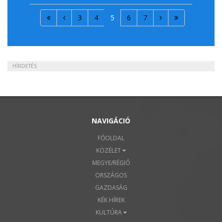
3
4
5
6
7
HÍRDETÉS
NAVIGÁCIÓ
FŐOLDAL
KÖZÉLET
MEGYE/RÉGIÓ
ORSZÁGOS
GAZDASÁG
KÉK HÍREK
KULTÚRA