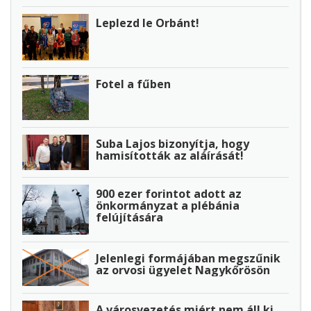
Leplezd le Orbánt!
Fotel a fűben
Suba Lajos bizonyítja, hogy
hamisították az aláírását!
900 ezer forintot adott az
önkormányzat a plébánia
felújítására
Jelenlegi formájában megszűnik
az orvosi ügyelet Nagykőrösön
A városvezetés miért nem áll ki