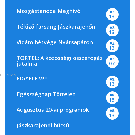
Mozgástanoda Meghívó
02.
13.
Télűző farsang Jászkarajenőn
02.
13.
Vidám hétvége Nyársapáton
02.
13.
TÖRTEL: A közösségi összefogás
02.
jutalma
07.
DERSHAN
FIGYELEM!!!
08.
13.
Egészségnap Törtelen
08.
13.
Augusztus 20-ai programok
08.
13.
Jászkarajenői búcsú