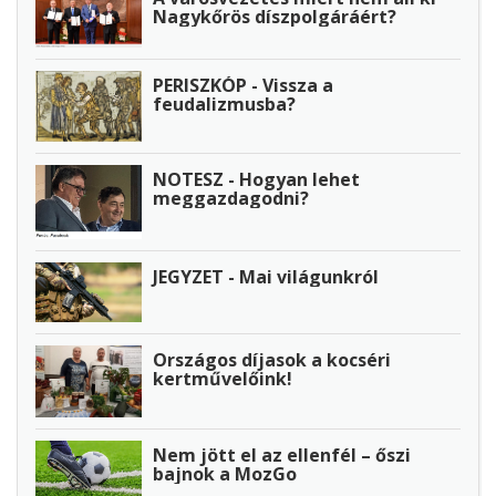
Nagykőrös díszpolgáráért?
PERISZKÓP - Vissza a
feudalizmusba?
NOTESZ - Hogyan lehet
meggazdagodni?
JEGYZET - Mai világunkról
Országos díjasok a kocséri
kertművelőink!
Nem jött el az ellenfél – őszi
bajnok a MozGo