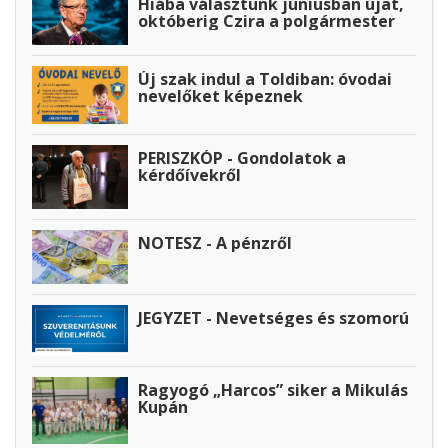
Hiába választunk júniusban újat,
októberig Czira a polgármester
Új szak indul a Toldiban: óvodai
nevelőket képeznek
PERISZKÓP - Gondolatok a
kérdőívekről
NOTESZ - A pénzről
JEGYZET - Nevetséges és szomorú
Ragyogó „Harcos” siker a Mikulás
Kupán