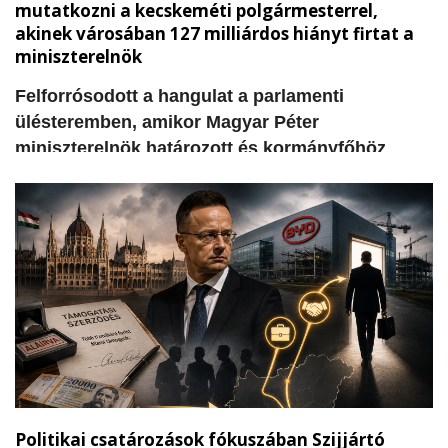
mutatkozni a kecskeméti polgármesterrel,
akinek városában 127 milliárdos hiányt firtat a
miniszterelnök
​Felforrósodott a hangulat a parlamenti
ülésteremben, amikor Magyar Péter
miniszterelnök határozott és kormányfőhöz
méltó, egyenes beszédben vette górcső alá a
kecskeméti önkormányzati és egyetemi pénzek
sorsát. A Tisza Párt miniszterelnöke
felszólalásában közvetlenül az ellenzéki Fidesz
padsorai felé fordulva tette szóvá azokat a
súlyos hiányosságokat és elhallgatott
információkat, amelyek álláspontja szerint a
korábbi helyi vezetés és a fideszes körök
felelősségét bizonyítják.
Politikai csatározások fókuszában Szijjártó