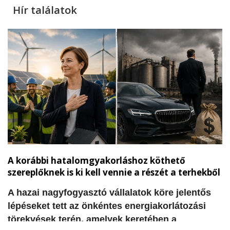
Hír találatok
A korábbi hatalomgyakorláshoz köthető
szereplőknek is ki kell vennie a részét a terhekből
​A hazai nagyfogyasztó vállalatok köre jelentős
lépéseket tett az önkéntes energiakorlátozási
törekvések terén, amelyek keretében a