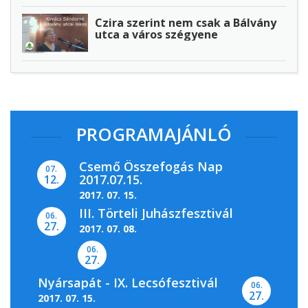
Czira szerint nem csak a Bálvány
utca a város szégyene
PROGRAMAJÁNLÓ
Csemő Összefogás Nap
07.
2017.07.15.
12.
2017. 07. 15.
III. Törteli Juhászfesztivál
06.
27.
2017. 07. 08.
06.
27.
Nyársapát - IX. Lecsófesztivál
06.
27.
2017. 07. 15.