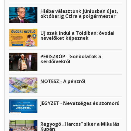
Hiába választunk júniusban újat,
októberig Czira a polgármester
Új szak indul a Toldiban: óvodai
nevelőket képeznek
PERISZKÓP - Gondolatok a
kérdőívekről
NOTESZ - A pénzről
JEGYZET - Nevetséges és szomorú
Ragyogó „Harcos” siker a Mikulás
Kupán