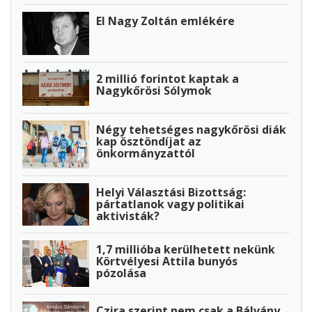
El Nagy Zoltán emlékére
2 millió forintot kaptak a
Nagykőrösi Sólymok
Négy tehetséges nagykőrösi diák
kap ösztöndíjat az
önkormányzattól
Helyi Választási Bizottság:
pártatlanok vagy politikai
aktivisták?
1,7 millióba kerülhetett nekünk
Körtvélyesi Attila bunyós
pózolása
Czira szerint nem csak a Bálvány