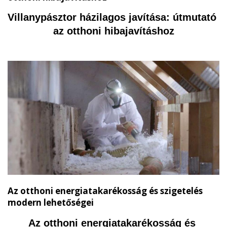
képviseletével és a kormányzati tisztségekkel.
Villanypásztor házilagos javítása: útmutató 
az otthoni hibajavításhoz
Az otthoni energiatakarékosság és szigetelés
modern lehetőségei
Az otthoni energiatakarékosság és 