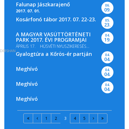
Falunap Jászkarajenő
06.
09.
2017. 07. 01.
Kosárfonó tábor 2017. 07. 22-23.
05.
23.
A MAGYAR VASÚTTÖRTÉNETI
04.
PARK 2017. ÉVI PROGRAMJAI
19.
ÁPRILIS 17. HÚSVÉTI NYUSZIKERESÉS
DERSHAN
Gyalogtúra a Kőrös-ér partján
MÁJUS 13-14. GŐZMOZDONY...
04.
04.
Meghívó
04.
04.
Meghívó
04.
04.
Meghívó
1
2
3
4
5