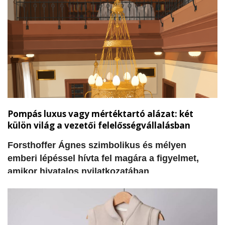
képviselő felszólalásában kiemelte, hogy a
városi vagyon kezelése során két alapvető elem
hiányzik: a világos koncepció arra vonatkozóan,
hogy miként lehetne hasznosítani az egyes
épületeket, valamint a szükséges pénzügyi
források megteremtése.
Pompás luxus vagy mértéktartó alázat: két
külön világ a vezetői felelősségvállalásban
Forsthoffer Ágnes szimbolikus és mélyen
emberi lépéssel hívta fel magára a figyelmet,
amikor hivatalos nyilatkozatában
visszautasította a tisztségével járó korábbi
elnöki rezidencia használatát és a szolgálati
gépjárművet. A döntés nem csupán egy
adminisztratív intézkedés, hanem szívből jövő