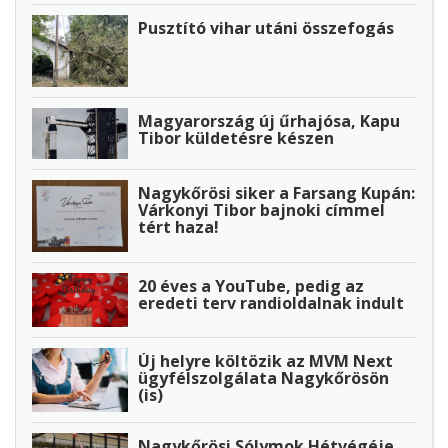
Pusztító vihar utáni összefogás
Magyarország új űrhajósa, Kapu
Tibor küldetésre készen
Nagykőrösi siker a Farsang Kupán:
Várkonyi Tibor bajnoki címmel
tért haza!
20 éves a YouTube, pedig az
eredeti terv randioldalnak indult
Új helyre költözik az MVM Next
ügyfélszolgálata Nagykőrösön
(is)
Nagykőrösi Sólymok Hétvégéje