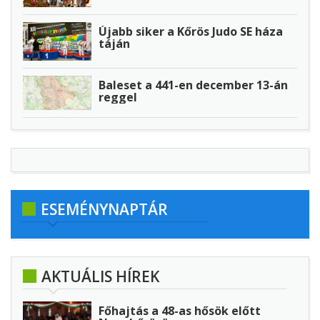
Újabb siker a Kőrös Judo SE háza
táján
Baleset a 441-en december 13-án
reggel
ESEMÉNYNAPTÁR
AKTUÁLIS HÍREK
Főhajtás a 48-as hősök előtt