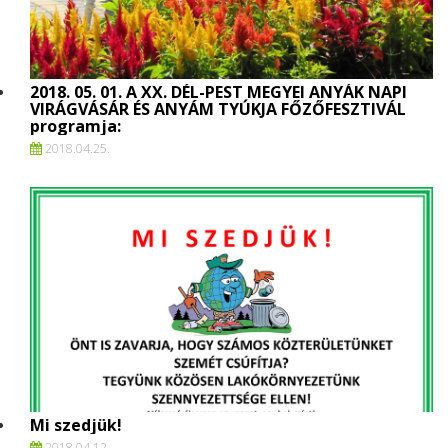
2018. 05. 01. A XX. DÉL-PEST MEGYEI ANYÁK NAPI
VIRÁGVÁSÁR ÉS ANYÁM TYÚKJA FŐZŐFESZTIVÁL
programja:
2018.
04.
25.
Mi szedjük!
2018.
04.
12.