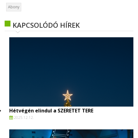
Abony
KAPCSOLÓDÓ HÍREK
Hétvégén elindul a SZERETET TERE
2025.
12.
12.