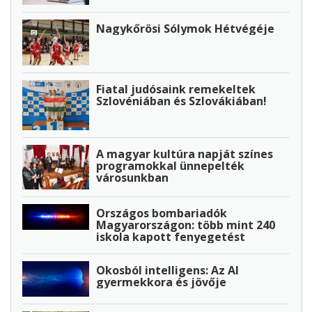
Nagykőrösi Sólymok Hétvégéje
Fiatal judósaink remekeltek
Szlovéniában és Szlovákiában!
A magyar kultúra napját színes
programokkal ünnepelték
városunkban
Országos bombariadók
Magyarországon: több mint 240
iskola kapott fenyegetést
Okosból intelligens: Az AI
gyermekkora és jövője