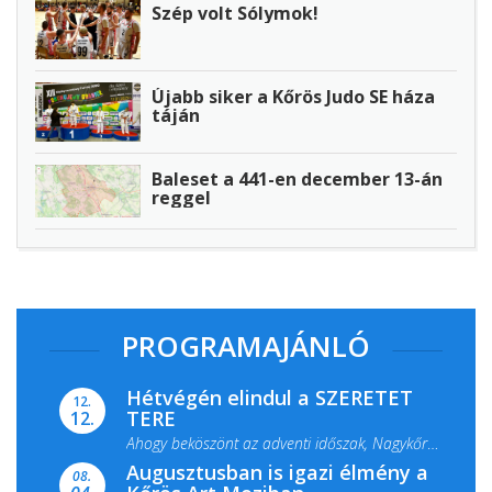
Szép volt Sólymok!
Újabb siker a Kőrös Judo SE háza
táján
Baleset a 441-en december 13-án
reggel
PROGRAMAJÁNLÓ
Hétvégén elindul a SZERETET
12.
TERE
12.
Ahogy beköszönt az adventi időszak, Nagykőrös
Augusztusban is igazi élmény a
ismét megtelik ünnepi fénnyel és közös...
08.