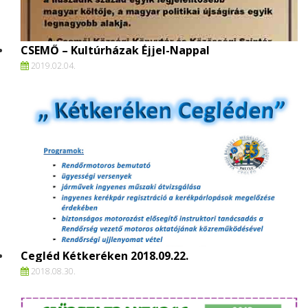
CSEMŐ – Kultúrházak Éjjel-Nappal
2019.
02.
04.
Cegléd Kétkeréken 2018.09.22.
2018.
08.
30.