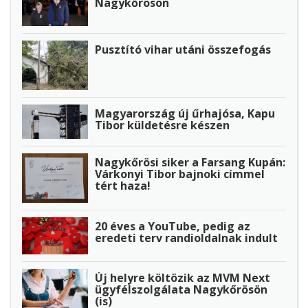
Nagykőrösön
Pusztító vihar utáni összefogás
Magyarország új űrhajósa, Kapu
Tibor küldetésre készen
Nagykőrösi siker a Farsang Kupán:
Várkonyi Tibor bajnoki címmel
tért haza!
20 éves a YouTube, pedig az
eredeti terv randioldalnak indult
Új helyre költözik az MVM Next
ügyfélszolgálata Nagykőrösön
(is)