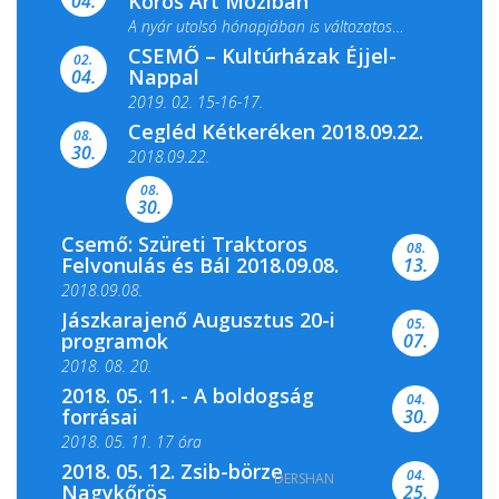
Kőrös Art Moziban
04.
A nyár utolsó hónapjában is változatos
CSEMŐ – Kultúrházak Éjjel-
filmkínálattal, családi...
02.
Nappal
04.
2019. 02. 15-16-17.
Cegléd Kétkeréken 2018.09.22.
08.
Színes és tartalmas programokkal várja a
30.
2018.09.22.
Csemői Községi Könyvtár és...
08.
30.
Csemő: Szüreti Traktoros
08.
Felvonulás és Bál 2018.09.08.
13.
2018.09.08.
Jászkarajenő Augusztus 20-i
05.
programok
07.
2018. 08. 20.
2018. 05. 11. - A boldogság
04.
forrásai
30.
2018. 05. 11. 17 óra
2018. 05. 12. Zsib-börze
04.
DERSHAN
2018. 05. 11. 19 óra
Nagykőrös
25.