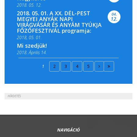
2018. 05. 12.
2018. 05. 01. A XX. DÉL-PEST
04.
MEGYEI ANYÁK NAPI
12.
VIRÁGVÁSÁR ÉS ANYÁM TYÚKJA
FŐZŐFESZTIVÁL programja:
2018, 05. 01.
Mi szedjük!
2018. Április 14.
2018. Április 15.
1
2
3
4
5
2018. Április 22.
HÍRDETÉS
NAVIGÁCIÓ