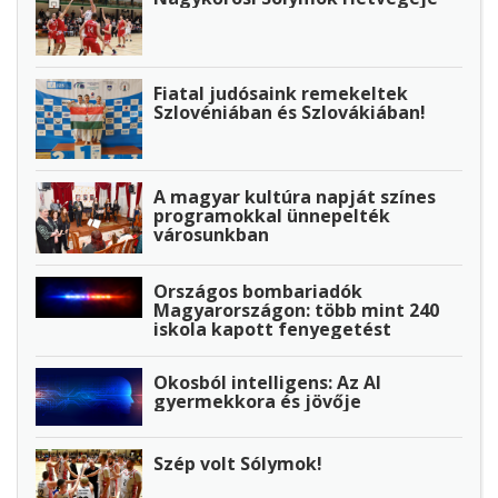
Fiatal judósaink remekeltek
Szlovéniában és Szlovákiában!
A magyar kultúra napját színes
programokkal ünnepelték
városunkban
Országos bombariadók
Magyarországon: több mint 240
iskola kapott fenyegetést
Okosból intelligens: Az AI
gyermekkora és jövője
Szép volt Sólymok!