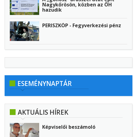
Nagykőrösön, közben az ÖH
hazudik
PERISZKÓP - Fegyverkezési pénz
ESEMÉNYNAPTÁR
AKTUÁLIS HÍREK
Képviselői beszámoló