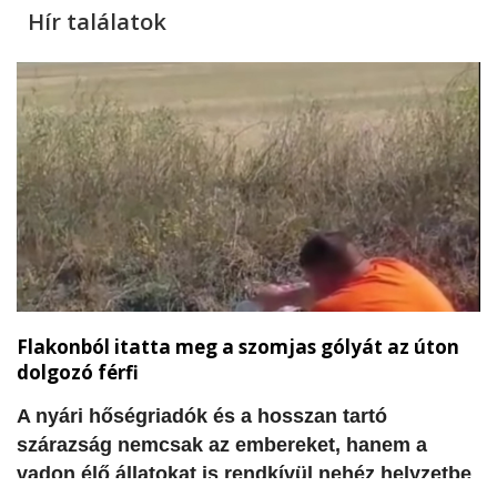
Hír találatok
Flakonból itatta meg a szomjas gólyát az úton
dolgozó férfi
A nyári hőségriadók és a hosszan tartó
szárazság nemcsak az embereket, hanem a
vadon élő állatokat is rendkívül nehéz helyzetbe