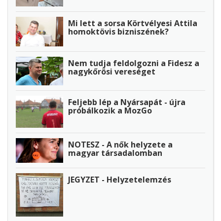
Mi lett a sorsa Körtvélyesi Attila
homoktövis bizniszének?
Nem tudja feldolgozni a Fidesz a
nagykőrösi vereséget
Feljebb lép a Nyársapát - újra
próbálkozik a MozGo
NOTESZ - A nők helyzete a
magyar társadalomban
JEGYZET - Helyzetelemzés