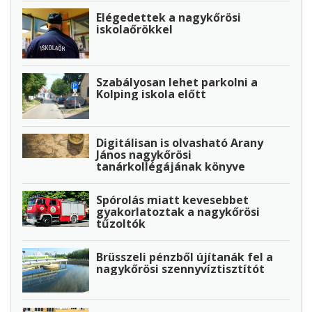
Elégedettek a nagykőrösi
iskolaőrökkel
Szabályosan lehet parkolni a
Kolping iskola előtt
Digitálisan is olvasható Arany
János nagykőrösi
tanárkollégájának könyve
Spórolás miatt kevesebbet
gyakorlatoztak a nagykőrösi
tűzoltók
Brüsszeli pénzből újítanák fel a
nagykőrösi szennyvíztisztítót