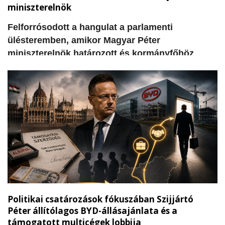
miniszterelnök
​Felforrósodott a hangulat a parlamenti
ülésteremben, amikor Magyar Péter
miniszterelnök határozott és kormányfőhöz
méltó, egyenes beszédben vette górcső alá a
kecskeméti önkormányzati és egyetemi pénzek
sorsát. A Tisza Párt miniszterelnöke
felszólalásában közvetlenül az ellenzéki Fidesz
padsorai felé fordulva tette szóvá azokat a
súlyos hiányosságokat és elhallgatott
információkat, amelyek álláspontja szerint a
korábbi helyi vezetés és a fideszes körök
felelősségét bizonyítják.
Politikai csatározások fókuszában Szijjártó
Péter állítólagos BYD-állásajánlata és a
támogatott multicégek lobbija