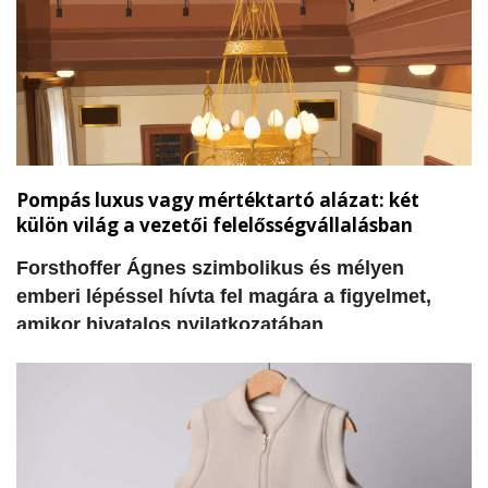
hiányzik: a világos koncepció arra vonatkozóan,
hogy miként lehetne hasznosítani az egyes
épületeket, valamint a szükséges pénzügyi
források megteremtése.
Pompás luxus vagy mértéktartó alázat: két
külön világ a vezetői felelősségvállalásban
Forsthoffer Ágnes szimbolikus és mélyen
emberi lépéssel hívta fel magára a figyelmet,
amikor hivatalos nyilatkozatában
visszautasította a tisztségével járó korábbi
elnöki rezidencia használatát és a szolgálati
gépjárművet. A döntés nem csupán egy
adminisztratív intézkedés, hanem szívből jövő
kiállás a józan mértéktartás, az alázat és a