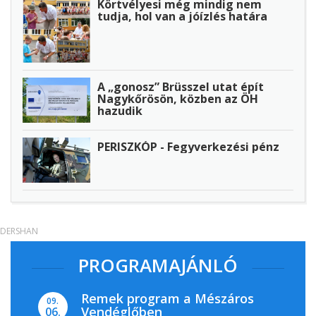
Körtvélyesi még mindig nem
tudja, hol van a jóízlés határa
A „gonosz” Brüsszel utat épít
Nagykőrösön, közben az ÖH
hazudik
PERISZKÓP - Fegyverkezési pénz
DERSHAN
PROGRAMAJÁNLÓ
Remek program a Mészáros
09.
Vendéglőben
06.