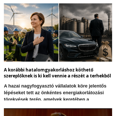
hozzák. A természetes vizesélőhelyek,
kispatakok és csatornák kiszáradásával a
madarak és más élőlények gyakran órákig vagy
napokig sem találnak elegendő ivóvizet. Ebben a
tikkasztó hőségben váltott ki óriási szimpátiát az
a felvétel, amelyen egy narancssárga
munkaruhás útfenntartó férfi mutatott példát
együttérzésből és segítőkészségből.
A korábbi hatalomgyakorláshoz köthető
szereplőknek is ki kell vennie a részét a terhekből
​A hazai nagyfogyasztó vállalatok köre jelentős
lépéseket tett az önkéntes energiakorlátozási
törekvések terén, amelyek keretében a
rendelkezésre álló adatok szerint már több mint
630 megawattos teljesítménycsökkentést