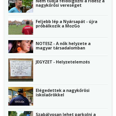
Nem tudja feldolgozni a Fidesz a
nagykőrösi vereséget
Feljebb lép a Nyársapát - újra
próbálkozik a MozGo
NOTESZ - A nők helyzete a
magyar társadalomban
JEGYZET - Helyzetelemzés
Elégedettek a nagykőrösi
iskolaőrökkel
Szabályosan lehet parkolni a