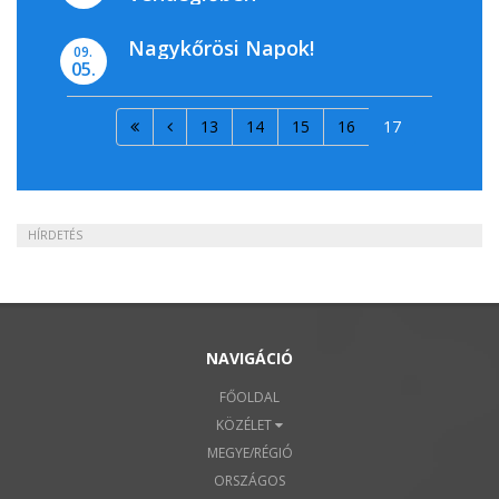
Nagykőrösi Napok!
09.
05.
13
14
15
16
17
HÍRDETÉS
NAVIGÁCIÓ
FŐOLDAL
KÖZÉLET
MEGYE/RÉGIÓ
ORSZÁGOS