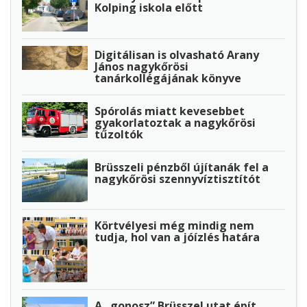
Kolping iskola előtt
Digitálisan is olvasható Arany
János nagykőrösi
tanárkollégájának könyve
Spórolás miatt kevesebbet
gyakorlatoztak a nagykőrösi
tűzoltók
Brüsszeli pénzből újítanák fel a
nagykőrösi szennyvíztisztítót
Körtvélyesi még mindig nem
tudja, hol van a jóízlés határa
A „gonosz” Brüsszel utat épít