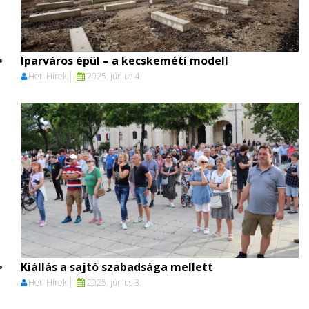
Iparváros épül – a kecskeméti modell
Heti Hírek
2025. június 4.
Kiállás a sajtó szabadsága mellett
Heti Hírek
2025. június 3.