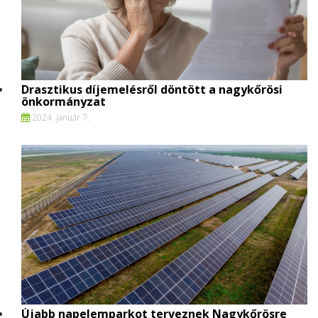
Drasztikus díjemelésről döntött a nagykőrösi
önkormányzat
2024. január 7.
Újabb napelemparkot terveznek Nagykőrösre