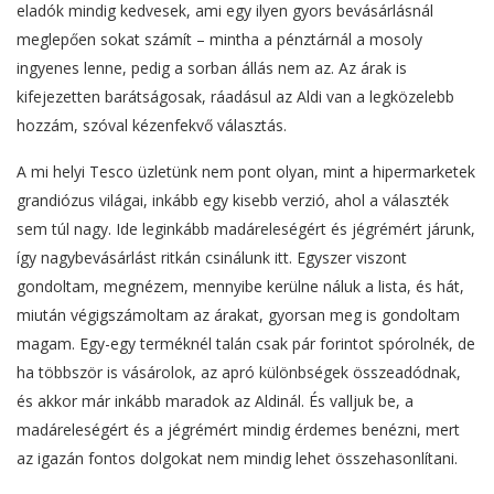
eladók mindig kedvesek, ami egy ilyen gyors bevásárlásnál
meglepően sokat számít – mintha a pénztárnál a mosoly
ingyenes lenne, pedig a sorban állás nem az. Az árak is
kifejezetten barátságosak, ráadásul az Aldi van a legközelebb
hozzám, szóval kézenfekvő választás.
A mi helyi Tesco üzletünk nem pont olyan, mint a hipermarketek
grandiózus világai, inkább egy kisebb verzió, ahol a választék
sem túl nagy. Ide leginkább madáreleségért és jégrémért járunk,
így nagybevásárlást ritkán csinálunk itt. Egyszer viszont
gondoltam, megnézem, mennyibe kerülne náluk a lista, és hát,
miután végigszámoltam az árakat, gyorsan meg is gondoltam
magam. Egy-egy terméknél talán csak pár forintot spórolnék, de
ha többször is vásárolok, az apró különbségek összeadódnak,
és akkor már inkább maradok az Aldinál. És valljuk be, a
madáreleségért és a jégrémért mindig érdemes benézni, mert
az igazán fontos dolgokat nem mindig lehet összehasonlítani.