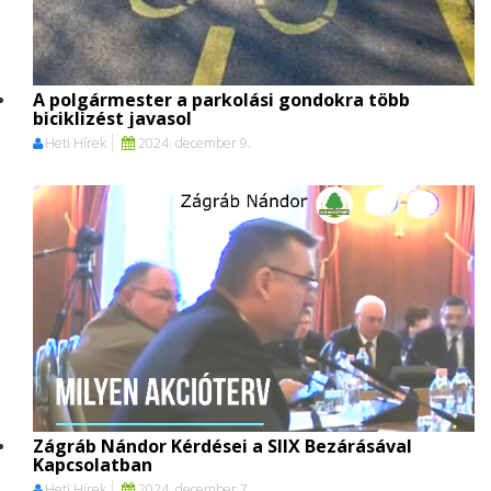
A polgármester a parkolási gondokra több
biciklizést javasol
Heti Hírek
2024. december 9.
Zágráb Nándor Kérdései a SIIX Bezárásával
Kapcsolatban
Heti Hírek
2024. december 7.