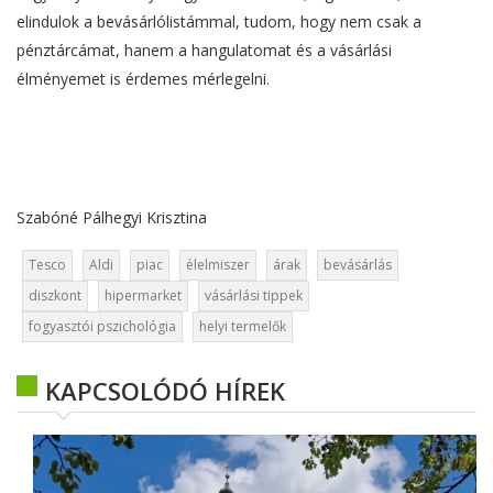
elindulok a bevásárlólistámmal, tudom, hogy nem csak a
pénztárcámat, hanem a hangulatomat és a vásárlási
élményemet is érdemes mérlegelni.
Szabóné Pálhegyi Krisztina
Tesco
Aldi
piac
élelmiszer
árak
bevásárlás
diszkont
hipermarket
vásárlási tippek
fogyasztói pszichológia
helyi termelők
KAPCSOLÓDÓ HÍREK