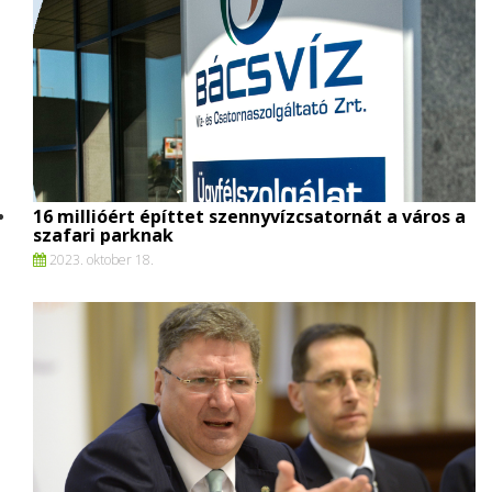
16 millióért építtet szennyvízcsatornát a város a
szafari parknak
2023. oktober 18.