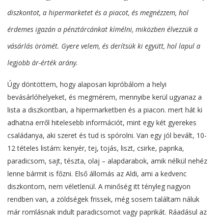
diszkontot, a hipermarketet és a piacot, és megnézzem, hol
érdemes igazán a pénztárcánkat kímélni, miközben élvezzük a
vásárlás örömét. Gyere velem, és derítsük ki együtt, hol lapul a
legjobb ár-érték arány.
Úgy döntöttem, hogy alaposan kipróbálom a helyi
bevásárlóhelyeket, és megmérem, mennyibe kerül ugyanaz a
lista a diszkontban, a hipermarketben és a piacon. mert hát ki
adhatna erről hitelesebb információt, mint egy két gyerekes
családanya, aki szeret és tud is spórolni. Van egy jól bevált, 10-
12 tételes listám: kenyér, tej, tojás, liszt, csirke, paprika,
paradicsom, sajt, tészta, olaj – alapdarabok, amik nélkül nehéz
lenne bármit is főzni. Első állomás az Aldi, ami a kedvenc
diszkontom, nem véletlenül. A minőség itt tényleg nagyon
rendben van, a zöldségek frissek, még sosem találtam náluk
már romlásnak indult paradicsomot vagy paprikát. Ráadásul az