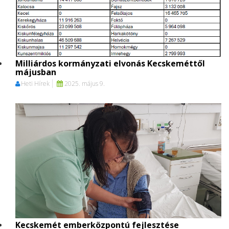
Milliárdos kormányzati elvonás Kecskeméttől
májusban
Heti Hírek
2025. május 9.
Kecskemét emberközpontú fejlesztése