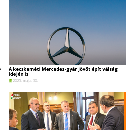
A kecskeméti Mercedes-gyár jövőt épít válság
idején is
2025. május 30.