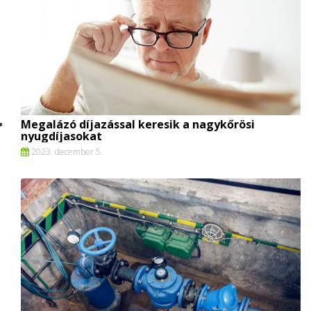
Megalázó díjazással keresik a nagykőrösi
nyugdíjasokat
2023. december 5.