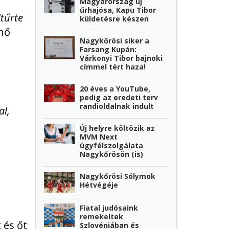
Magyarország új
űrhajósa, Kapu Tibor
ltűrte
küldetésre készen
ónő
Nagykőrösi siker a
Farsang Kupán:
Várkonyi Tibor bajnoki
címmel tért haza!
20 éves a YouTube,
pedig az eredeti terv
randioldalnak indult
al,
Új helyre költözik az
MVM Next
ügyfélszolgálata
Nagykőrösön (is)
Nagykőrösi Sólymok
Hétvégéje
Fiatal judósaink
remekeltek
 és őt
Szlovéniában és