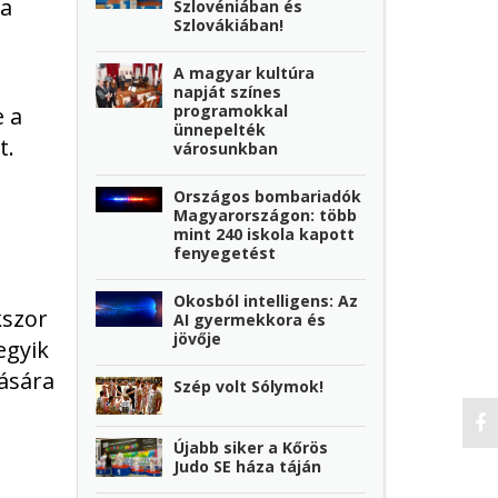
 a
Szlovéniában és
Szlovákiában!
A magyar kultúra
napját színes
programokkal
e a
ünnepelték
t.
városunkban
Országos bombariadók
Magyarországon: több
mint 240 iskola kapott
fenyegetést
Okosból intelligens: Az
kszor
AI gyermekkora és
jövője
egyik
zására
Szép volt Sólymok!
Újabb siker a Kőrös
Judo SE háza táján