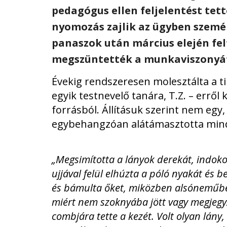
pedagógus ellen feljelentést tett
nyomozás zajlik az ügyben szemér
panaszok után március elején fel
megszüntették a munkaviszonyá
Évekig rendszeresen molesztálta a t
egyik testnevelő tanára, T.Z. – errő
forrásból. Állításuk szerint nem egy
egybehangzóan alátámasztotta mind
„Megsimította a lányok derekát, indoko
ujjával felül elhúzta a póló nyakát és 
és bámulta őket, miközben alsóneműben 
miért nem szoknyába jött vagy megjegyzé
combjára tette a kezét. Volt olyan lány, 