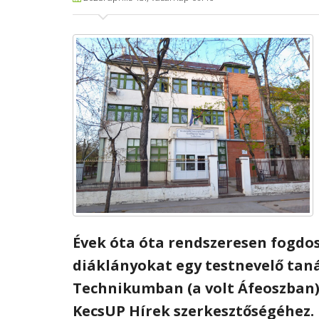
Évek óta óta rendszeresen fogdo
diáklányokat egy testnevelő taná
Technikumban (a volt Áfeoszban) –
KecsUP Hírek szerkesztőségéhez