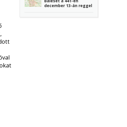
Baleset a 441-en
december 13-án reggel
ő
,
dott
óval
kokat