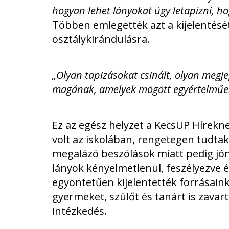
hogyan lehet lányokat úgy letapizni, h
Többen emlegették azt a kijelentését 
osztálykirándulásra.
„Olyan tapizásokat csinált, olyan megj
magának, amelyek mögött egyértelműen
Ez az egész helyzet a KecsUP Híreknek
volt az iskolában, rengetegen tudtak
megalázó beszólások miatt pedig jón
lányok kényelmetlenül, feszélyezve é
egyöntetűen kijelentették forrásain
gyermeket, szülőt és tanárt is zavart
intézkedés.