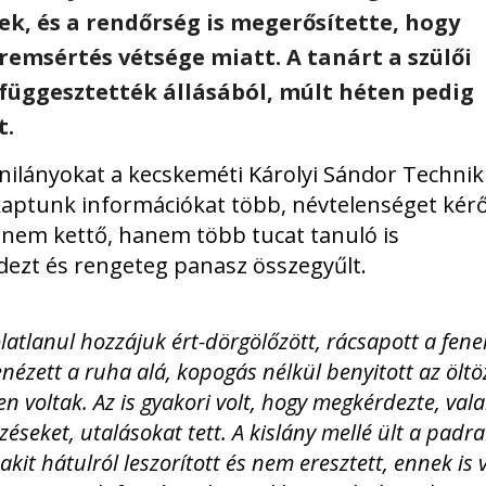
ek, és a rendőrség is megerősítette, hogy
emsértés vétsége miatt. A tanárt a szülői
függesztették állásából, múlt héten pedig
t.
inilányokat a kecskeméti Károlyi Sándor Techn
l kaptunk információkat több, névtelenséget kér
, nem kettő, hanem több tucat tanuló is
ezt és rengeteg panasz összegyűlt.
latlanul hozzájuk ért-dörgölőzött, rácsapott a fene
benézett a ruha alá, kopogás nélkül benyitott az ölt
voltak. Az is gyakori volt, hogy megkérdezte, vala
seket, utalásokat tett. A kislány mellé ült a padra
akit hátulról leszorított és nem eresztett, ennek is v