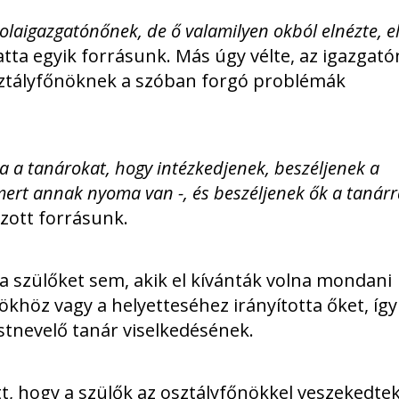
olaigazgatónőnek, de ő valamilyen okból elnézte, e
atta egyik forrásunk. Más úgy vélte, az igazgat
sztályfőnöknek a szóban forgó problémák
tta a tanárokat, hogy intézkedjenek, beszéljenek a
 mert annak nyoma van -, és beszéljenek ők a tanárr
zott forrásunk.
a szülőket sem, akik el kívánták volna mondani
ökhöz vagy a helyetteséhez irányította őket, így
tnevelő tanár viselkedésének.
t, hogy a szülők az osztályfőnökkel veszekedtek