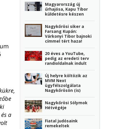
Magyarország új
űrhajósa, Kapu Tibor
küldetésre készen
Nagykőrösi siker a
Farsang Kupán:
Várkonyi Tibor bajnoki
címmel tért haza!
ikum
ő
20 éves a YouTube,
pedig az eredeti terv
randioldalnak indult
Új helyre költözik az
MVM Next
ügyfélszolgálata
kükre,
Nagykőrösön (is)
özőbe
Nagykőrösi Sólymok
ki
Hétvégéje
 és a
Fiatal judósaink
olt
remekeltek