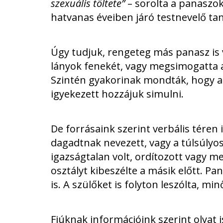
szexuális töltete”
– sorolta a panaszok
hatvanas éveiben járó testnevelő ta
Úgy tudjuk, rengeteg más panasz is 
lányok fenekét, vagy megsimogatta a
Szintén gyakorinak mondták, hogy az
igyekezett hozzájuk simulni.
De forrásaink szerint verbális téren
dagadtnak nevezett, vagy a túlsúlyos
igazságtalan volt, ordítozott vagy me
osztályt kibeszélte a másik előtt. P
is. A szülőket is folyton leszólta, min
Fiúknak információink szerint olyat 