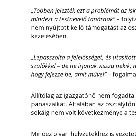
„Többen jelezték ezt a problémát az isk
mindezt a testnevelő tanárnak”
– folyt
nem nyújtott kellő támogatást az o
kezelésében.
„Lepasszolta a felelősséget, és utasíto
szülőkkel – de ne írjanak vissza nekik,
hogy fejezze be, amit művel”
– fogalma
Állítólag az igazgatónő nem fogadta 
panaszaikat. Általában az osztályfőn
sokáig nem volt következménye a tes
Mindez olyan helyzetekhez is vezetet