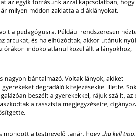
at az egyik forrásunk azzal kapcsolatban, hogy
nár milyen módon zaklatta a diáklányokat.
volt a pedagógusra. Például rendszeresen nézt
z arcukat, és ha elhúzódtak, akkor utánuk nyúl
 órákon indokolatlanul közel állt a lányokhoz,
 is nagyon bántalmazó. Voltak lányok, akiket
 gyerekeket degradáló kifejezésekkel illette. So
galázóan beszélt a gyerekekkel, rájuk szállt, az 
anaszkodtak a rasszista megjegyzéseire, cigányo
ősítgette.
is mondott a testnevelő tanár, hogy
„ha kell tipp,