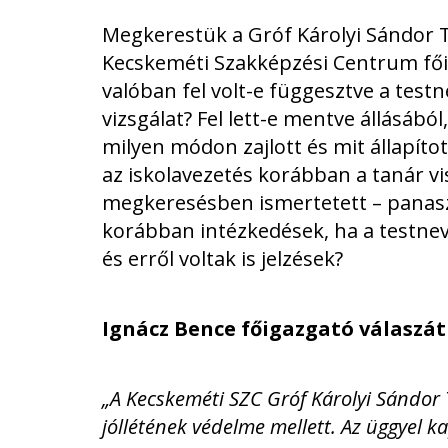
Megkerestük a Gróf Károlyi Sándor 
Kecskeméti Szakképzési Centrum fői
valóban fel volt-e függesztve a test
vizsgálat? Fel lett-e mentve állásábó
milyen módon zajlott és mit állapíto
az iskolavezetés korábban a tanár vis
megkeresésben ismertetett – panaszo
korábban intézkedések, ha a testnev
és erről voltak is jelzések?
Ignácz Bence főigazgató válaszát
„A Kecskeméti SZC Gróf Károlyi Sándor
jóllétének védelme mellett. Az üggyel k