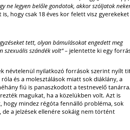
ogy ne legyen belőle gondotok, akkor szóljatok nek
is, hogy csak 18 éves kor felett visz gyerekeket
egyzéseket tett, olyan bámulásokat engedett meg
 szexuális szándék volt”
– jelentette ki egy forrá
 névtelenül nyilatkozó források szerint nyílt ti
 róla és a molesztálások miatt sok diáklány, a
éhány fiú is panaszkodott a testnevelő tanárra
rezték magukat, ha a közelükben volt. Azt is
k, hogy mindez régóta fennálló probléma, sok
, de a jelzések ellenére sokáig nem történt