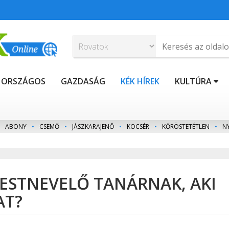
ORSZÁGOS
GAZDASÁG
KÉK HÍREK
KULTÚRA
ABONY
•
CSEMŐ
•
JÁSZKARAJENŐ
•
KOCSÉR
•
KŐRÖSTETÉTLEN
•
N
TESTNEVELŐ TANÁRNAK, AKI
AT?