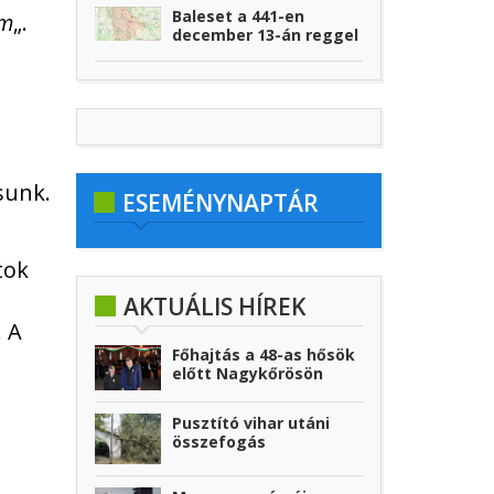
Baleset a 441-en
em
„.
december 13-án reggel
sunk.
ESEMÉNYNAPTÁR
tok
AKTUÁLIS HÍREK
. A
Főhajtás a 48-as hősök
előtt Nagykőrösön
Pusztító vihar utáni
összefogás