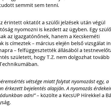
udott semmit sem tenni.
 érintett oktatót a szülői jelzések után végül
atóság nyomozni is kezdett az ügyben. Egy szülő
sak az igazgatónőnek, hanem a Kecskeméti
is címeztek – március elején belső vizsgálat in
apra – felfüggesztették állásából a testnevelőt
öntés született, hogy T.Z. nem dolgozhat tovább
r Technikumában.
remsértés vétsége miatt folytat nyomozást egy, a
n érkezett bejelentés alapján. A nyomozás érdekei
 módunkban adni”
– közölte a KecsUP Hírekkel a Bá
yság.