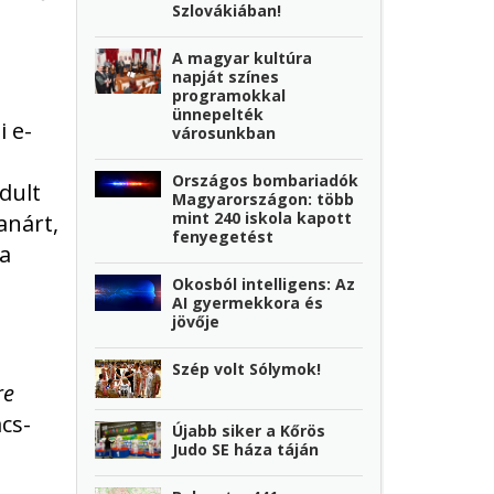
Szlovákiában!
A magyar kultúra
napját színes
programokkal
ünnepelték
i e-
városunkban
Országos bombariadók
dult
Magyarországon: több
mint 240 iskola kapott
anárt,
fenyegetést
 a
Okosból intelligens: Az
AI gyermekkora és
jövője
Szép volt Sólymok!
re
cs-
Újabb siker a Kőrös
Judo SE háza táján