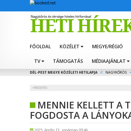
FŐOLDAL
KÖZÉLET
MEGYE/RÉGIÓ
TV
TÁMOGATÁS
MÉDIAAJÁNLAT
DÉL-PEST MEGYE KÖZÉLETI HETILAPJA
//
NAGYKŐRÖS
•
HÍRDETÉS
MENNIE KELLETT A 
FOGDOSTA A LÁNYOK
2025. április 13., vasárnap 09:46