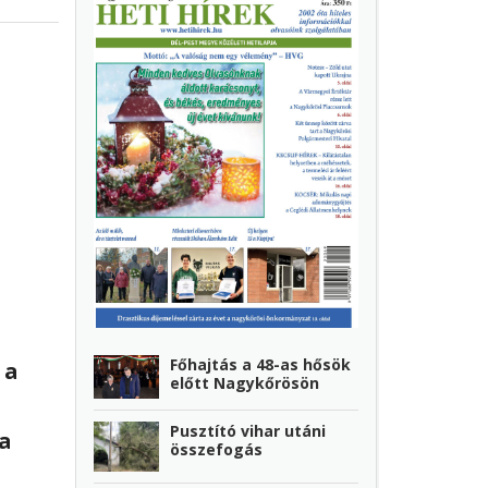
Főhajtás a 48-as hősök
 a
előtt Nagykőrösön
Pusztító vihar utáni
 a
összefogás