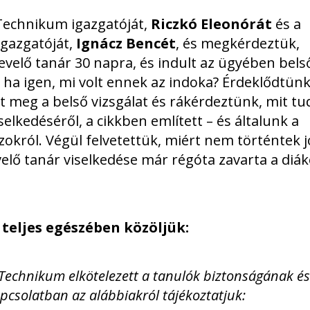
Technikum igazgatóját,
Riczkó Eleonórát
és a
gazgatóját,
Ignácz Bencét
, és megkérdeztük,
nevelő tanár 30 napra, és indult az ügyében bels
l, ha igen, mi volt ennek az indoka? Érdeklődtünk
tt meg a belső vizsgálat és rákérdeztünk, mit tu
elkedéséről, a cikkben említett – és általunk a
król. Végül felvetettük, miért nem történtek j
elő tanár viselkedése már régóta zavarta a diá
 teljes egészében közöljük:
 Technikum elkötelezett a tanulók biztonságának és
apcsolatban az alábbiakról tájékoztatjuk: