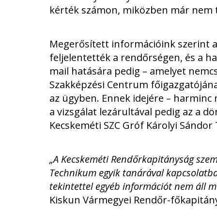
kérték számon, miközben már nem t
Megerősített információink szerint az
feljelentették a rendőrségen, és a h
mail hatására pedig – amelyet nemc
Szakképzési Centrum főigazgatójának 
az ügyben. Ennek idejére – harminc n
a vizsgálat lezárultával pedig az a d
Kecskeméti SZC Gróf Károlyi Sándo
„A Kecskeméti Rendőrkapitányság szemé
Technikum egyik tanárával kapcsolatba
tekintettel egyéb információt nem áll
Kiskun Vármegyei Rendőr-főkapitán