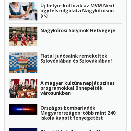
Új helyre költözik az MVM Next
ügyfélszolgálata Nagykőrösön
(is)
Nagykőrösi Sólymok Hétvégéje
Fiatal judósaink remekeltek
Szlovéniában és Szlovákiában!
A magyar kultúra napját színes
programokkal ünnepelték
városunkban
Országos bombariadók
Magyarországon: több mint 240
iskola kapott fenyegetést