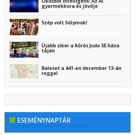
Okosból intelligens: Az AI
gyermekkora és jövője
Szép volt Sólymok!
Újabb siker a Kőrös Judo SE háza
táján
Baleset a 441-en december 13-án
reggel
ESEMÉNYNAPTÁR