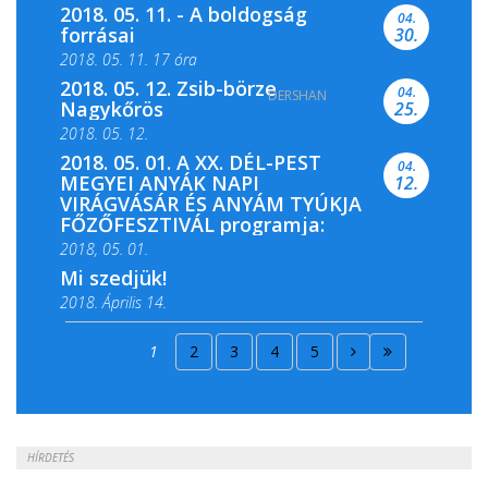
2018. 05. 11. - A boldogság
04.
forrásai
30.
2018. 05. 11. 17 óra
2018. 05. 12. Zsib-börze
04.
DERSHAN
2018. 05. 11. 19 óra
Nagykőrös
25.
2018. 05. 12.
2018. 05. 01. A XX. DÉL-PEST
04.
MEGYEI ANYÁK NAPI
12.
VIRÁGVÁSÁR ÉS ANYÁM TYÚKJA
FŐZŐFESZTIVÁL programja:
2018, 05. 01.
Mi szedjük!
2018. Április 14.
2018. Április 15.
1
2
3
4
5
2018. Április 22.
HÍRDETÉS