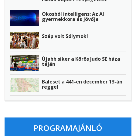
Okosból intelligens: Az AI
gyermekkora és jövője
Szép volt Sólymok!
Újabb siker a Kőrös Judo SE háza
táján
Baleset a 441-en december 13-án
reggel
PROGRAMAJÁNLÓ