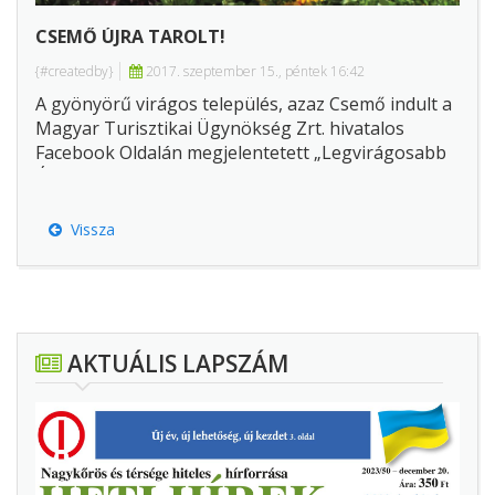
CSEMŐ ÚJRA TAROLT!
{#createdby}
2017. szeptember 15., péntek 16:42
A gyönyörű virágos település, azaz Csemő indult a
Magyar Turisztikai Ügynökség Zrt. hivatalos
Facebook Oldalán megjelentetett „Legvirágosabb
Úti Cél 2017” versenyen.
Vissza
AKTUÁLIS LAPSZÁM