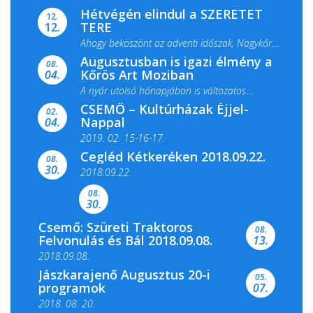
Hétvégén elindul a SZERETET
12.
TERE
12.
Ahogy beköszönt az adventi időszak, Nagykőrös
Augusztusban is igazi élmény a
ismét megtelik ünnepi fénnyel és közös...
08.
Kőrös Art Moziban
04.
A nyár utolsó hónapjában is változatos
CSEMŐ – Kultúrházak Éjjel-
filmkínálattal, családi...
02.
Nappal
04.
2019. 02. 15-16-17.
Cegléd Kétkeréken 2018.09.22.
08.
Színes és tartalmas programokkal várja a
30.
2018.09.22.
Csemői Községi Könyvtár és...
08.
30.
Csemő: Szüreti Traktoros
08.
Felvonulás és Bál 2018.09.08.
13.
2018.09.08.
Jászkarajenő Augusztus 20-i
05.
programok
07.
2018. 08. 20.