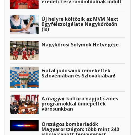
eredeti terv randioldalnak indult
Új helyre költözik az MVM Next
ügyfélszolgálata Nagykőrösön
(is)
Nagykőrösi Sólymok Hétvégéje
Fiatal judósaink remekeltek
Szlovéniában és Szlovákiában!
A magyar kultúra napját színes
programokkal ünnepelték
városunkban
Országos bombariadók
Magyarországon: több mint 240
iskola kapott fenyegetést