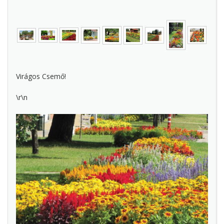
Virágos Csemő!
\r\n