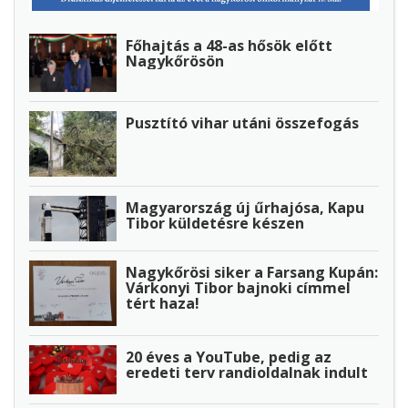
Főhajtás a 48-as hősök előtt
Nagykőrösön
Pusztító vihar utáni összefogás
Magyarország új űrhajósa, Kapu
Tibor küldetésre készen
Nagykőrösi siker a Farsang Kupán:
Várkonyi Tibor bajnoki címmel
tért haza!
20 éves a YouTube, pedig az
eredeti terv randioldalnak indult