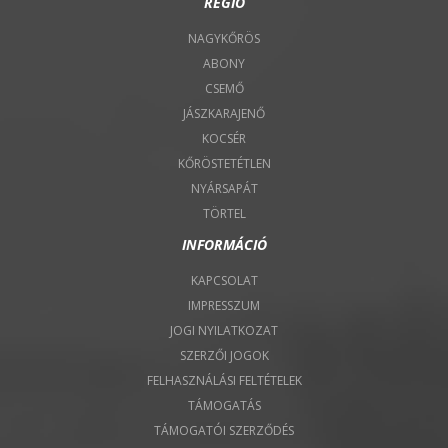
RÉGIÓ
NAGYKŐRÖS
ABONY
CSEMŐ
JÁSZKARAJENŐ
KOCSÉR
KŐRÖSTETÉTLEN
NYÁRSAPÁT
TÖRTEL
INFORMÁCIÓ
KAPCSOLAT
IMPRESSZUM
JOGI NYILATKOZAT
SZERZŐI JOGOK
FELHASZNÁLÁSI FELTÉTELEK
TÁMOGATÁS
TÁMOGATÓI SZERZŐDÉS