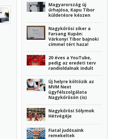
Magyarország új
űrhajósa, Kapu Tibor
küldetésre készen
Nagykőrösi siker a
Farsang Kupán:
Várkonyi Tibor bajnoki
címmel tért haza!
20 éves a YouTube,
pedig az eredeti terv
randioldalnak indult
Új helyre költözik az
MVM Next
ügyfélszolgálata
Nagykőrösön (is)
Nagykőrösi Sólymok
Hétvégéje
Fiatal judósaink
remekeltek