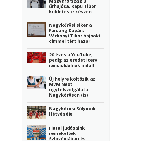
Magyarország új
űrhajósa, Kapu Tibor
küldetésre készen
Nagykőrösi siker a
Farsang Kupán:
Várkonyi Tibor bajnoki
címmel tért haza!
20 éves a YouTube,
pedig az eredeti terv
randioldalnak indult
Új helyre költözik az
MVM Next
ügyfélszolgálata
Nagykőrösön (is)
Nagykőrösi Sólymok
Hétvégéje
Fiatal judósaink
remekeltek
Szlovéniában és