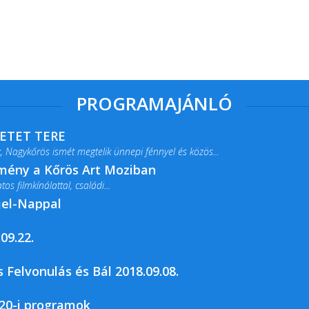
PROGRAMAJÁNLÓ
RETET TERE
 Nagykőrös ismét megtelik ünnepi fénnyel és közös...
lmény a Kőrös Art Moziban
s filmkínálattal, családi...
jel-Nappal
09.22.
rja a Csemői Községi Könyvtár és...
 Felvonulás és Bál 2018.09.08.
20-i programok