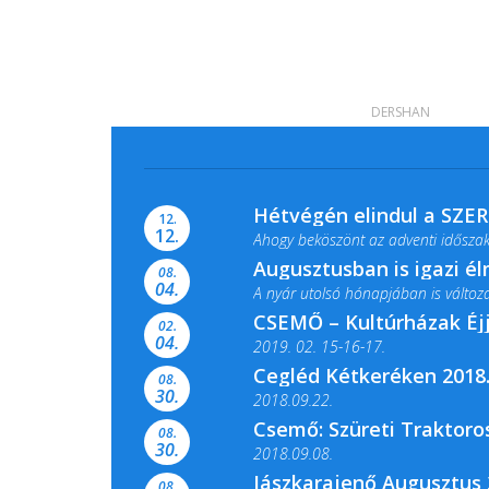
DERSHAN
Hétvégén elindul a SZE
12.
12.
Ahogy beköszönt az adventi időszak,
Augusztusban is igazi é
08.
04.
A nyár utolsó hónapjában is változato
CSEMŐ – Kultúrházak Éj
02.
04.
2019. 02. 15-16-17.
Cegléd Kétkeréken 2018.
08.
Színes és tartalmas programokkal vá
30.
2018.09.22.
Csemő: Szüreti Traktoros
08.
30.
2018.09.08.
Jászkarajenő Augusztus 
08.