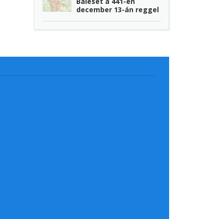
Baleset a 441-en
december 13-án reggel