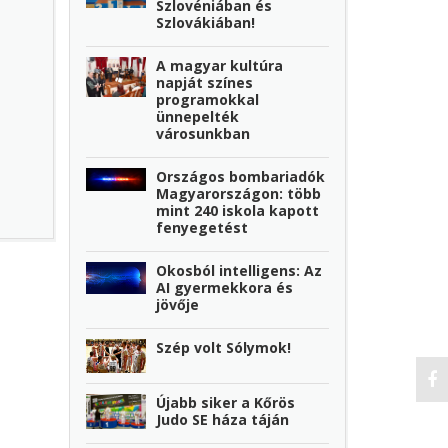
Szlovéniában és
Szlovákiában!
A magyar kultúra
napját színes
programokkal
ünnepelték
városunkban
Országos bombariadók
Magyarországon: több
mint 240 iskola kapott
fenyegetést
Okosból intelligens: Az
AI gyermekkora és
jövője
Szép volt Sólymok!
Újabb siker a Kőrös
Judo SE háza táján