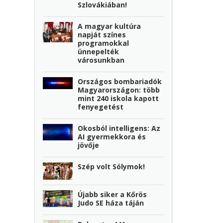
Szlovákiában!
A magyar kultúra
napját színes
programokkal
ünnepelték
városunkban
Országos bombariadók
Magyarországon: több
mint 240 iskola kapott
fenyegetést
Okosból intelligens: Az
AI gyermekkora és
jövője
Szép volt Sólymok!
Újabb siker a Kőrös
Judo SE háza táján