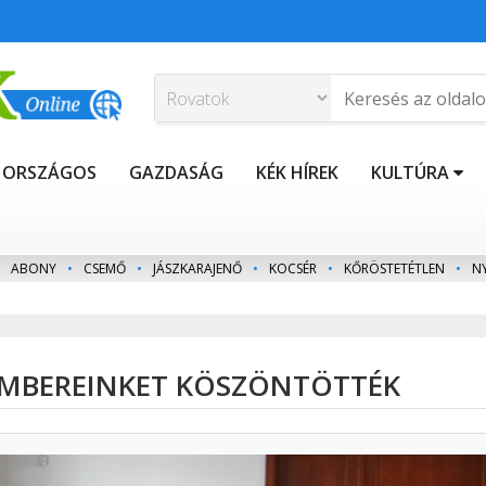
ORSZÁGOS
GAZDASÁG
KÉK HÍREK
KULTÚRA
ABONY
•
CSEMŐ
•
JÁSZKARAJENŐ
•
KOCSÉR
•
KŐRÖSTETÉTLEN
•
N
KEMBEREINKET KÖSZÖNTÖTTÉK