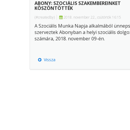
ABONY: SZOCIÁLIS SZAKEMBEREINKET
KÖSZÖNTÖTTÉK
{#createdby}
2018. november 22., csütörtök 16:15
A Szociális Munka Napja alkalmából ünnep
szerveztek Abonyban a helyi szociális dolg
számára, 2018. november 09-én.
Vissza