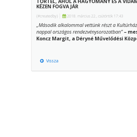
TÖRTEL, AHOL A HAGYOMÁNY ÉS A VIDÁ
KÉZEN FOGVA JÁR
{#createdby}
2018. március 22., csütörtök 17:43
„Második alkalommal vettünk részt a Kultúrháza
nappal országos rendezvénysorozatban”
– mes
Koncz Margit, a Déryné Művelődési Közp
Könyvtár igazgatója.
Vissza