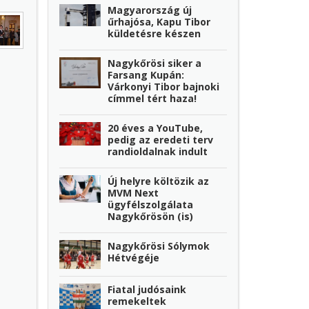
Magyarország új
űrhajósa, Kapu Tibor
küldetésre készen
Nagykőrösi siker a
Farsang Kupán:
Várkonyi Tibor bajnoki
címmel tért haza!
20 éves a YouTube,
pedig az eredeti terv
randioldalnak indult
Új helyre költözik az
MVM Next
ügyfélszolgálata
Nagykőrösön (is)
Nagykőrösi Sólymok
Hétvégéje
Fiatal judósaink
remekeltek