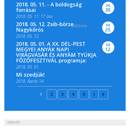
2018. 05. 11. - A boldogság
04.
forrásai
30.
2018. 05. 11. 17 óra
2018. 05. 12. Zsib-börze
04.
DERSHAN
2018. 05. 11. 19 óra
Nagykőrös
25.
2018. 05. 12.
2018. 05. 01. A XX. DÉL-PEST
04.
MEGYEI ANYÁK NAPI
12.
VIRÁGVÁSÁR ÉS ANYÁM TYÚKJA
FŐZŐFESZTIVÁL programja:
2018, 05. 01.
Mi szedjük!
2018. Április 14.
2018. Április 15.
1
2
3
4
5
2018. Április 22.
HÍRDETÉS