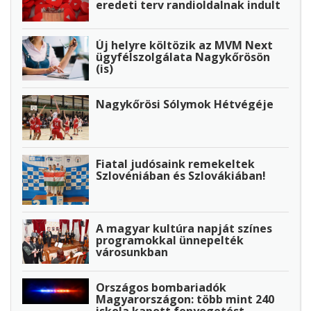
eredeti terv randioldalnak indult
Új helyre költözik az MVM Next
ügyfélszolgálata Nagykőrösön
(is)
Nagykőrösi Sólymok Hétvégéje
Fiatal judósaink remekeltek
Szlovéniában és Szlovákiában!
A magyar kultúra napját színes
programokkal ünnepelték
városunkban
Országos bombariadók
Magyarországon: több mint 240