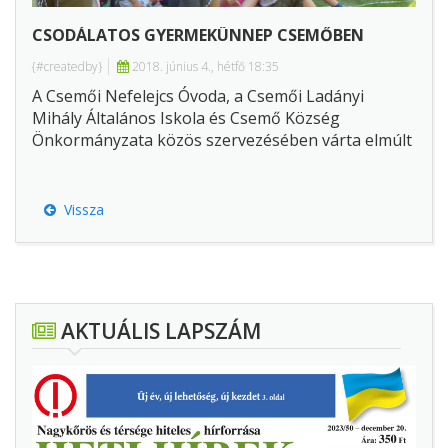
CSODÁLATOS GYERMEKÜNNEP CSEMŐBEN
{#createdby}
2018. június 4., hétfő 18:35
A Csemői Nefelejcs Óvoda, a Csemői Ladányi
Mihály Általános Iskola és Csemő Község
Önkormányzata közös szervezésében várta elmúlt
vasárnap minden játszani vágyó gyermeket és
szüleit a sportpályára egy felhőtlen szórakozásra.
Vissza
AKTUÁLIS LAPSZÁM