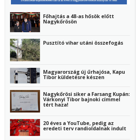
Főhajtás a 48-as hősök előtt
Nagykőrösön
Pusztító vihar utáni összefogás
Magyarország új űrhajósa, Kapu
Tibor küldetésre készen
Nagykőrösi siker a Farsang Kupán:
Várkonyi Tibor bajnoki címmel
tért haza!
20 éves a YouTube, pedig az
eredeti terv randioldalnak indult