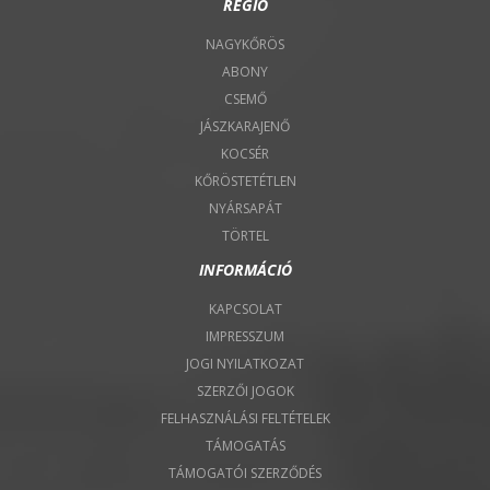
RÉGIÓ
NAGYKŐRÖS
ABONY
CSEMŐ
JÁSZKARAJENŐ
KOCSÉR
KŐRÖSTETÉTLEN
NYÁRSAPÁT
TÖRTEL
INFORMÁCIÓ
KAPCSOLAT
IMPRESSZUM
JOGI NYILATKOZAT
SZERZŐI JOGOK
FELHASZNÁLÁSI FELTÉTELEK
TÁMOGATÁS
TÁMOGATÓI SZERZŐDÉS