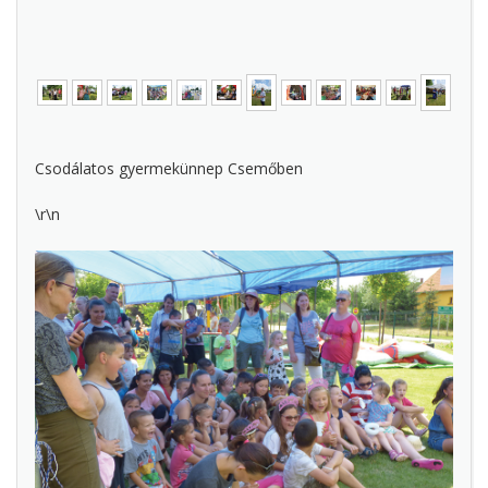
Csodálatos gyermekünnep Csemőben
\r\n