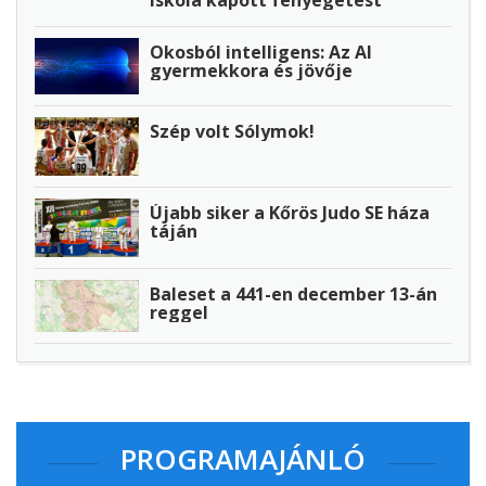
iskola kapott fenyegetést
Okosból intelligens: Az AI
gyermekkora és jövője
Szép volt Sólymok!
Újabb siker a Kőrös Judo SE háza
táján
Baleset a 441-en december 13-án
reggel
PROGRAMAJÁNLÓ