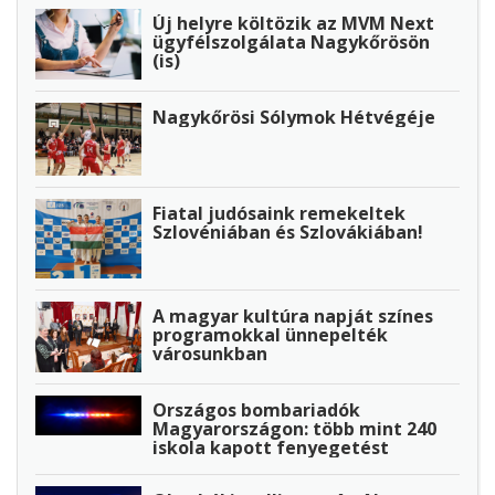
Új helyre költözik az MVM Next
ügyfélszolgálata Nagykőrösön
(is)
Nagykőrösi Sólymok Hétvégéje
Fiatal judósaink remekeltek
Szlovéniában és Szlovákiában!
A magyar kultúra napját színes
programokkal ünnepelték
városunkban
Országos bombariadók
Magyarországon: több mint 240
iskola kapott fenyegetést