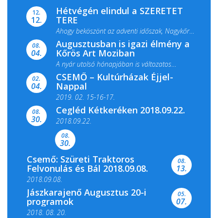
Hétvégén elindul a SZERETET
12.
TERE
12.
Ahogy beköszönt az adventi időszak, Nagykőrös
Augusztusban is igazi élmény a
ismét megtelik ünnepi fénnyel és közös...
08.
Kőrös Art Moziban
04.
A nyár utolsó hónapjában is változatos
CSEMŐ – Kultúrházak Éjjel-
filmkínálattal, családi...
02.
Nappal
04.
2019. 02. 15-16-17.
Cegléd Kétkeréken 2018.09.22.
08.
Színes és tartalmas programokkal várja a
30.
2018.09.22.
Csemői Községi Könyvtár és...
08.
30.
Csemő: Szüreti Traktoros
08.
Felvonulás és Bál 2018.09.08.
13.
2018.09.08.
Jászkarajenő Augusztus 20-i
05.
programok
07.
2018. 08. 20.