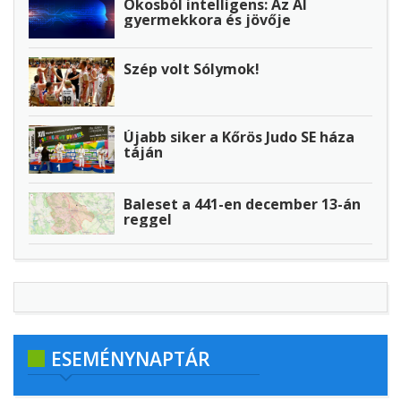
Okosból intelligens: Az AI
gyermekkora és jövője
Szép volt Sólymok!
Újabb siker a Kőrös Judo SE háza
táján
Baleset a 441-en december 13-án
reggel
ESEMÉNYNAPTÁR