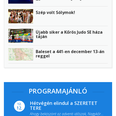
Szép volt Sólymok!
Újabb siker a Kőrös Judo SE háza
táján
Baleset a 441-en december 13-án
reggel
PROGRAMAJÁNLÓ
Hétvégén elindul a SZERETET
12.
TERE
12.
Ahogy beköszönt az adventi időszak, Nagykőrös