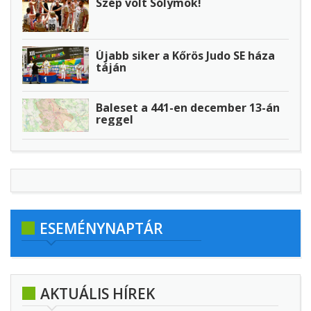
Szép volt Sólymok!
Újabb siker a Kőrös Judo SE háza
táján
Baleset a 441-en december 13-án
reggel
ESEMÉNYNAPTÁR
AKTUÁLIS HÍREK