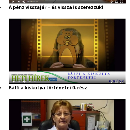
A pénz visszajár – és vissza is szerezzük!
Báffi a kiskutya történetei 0. rész