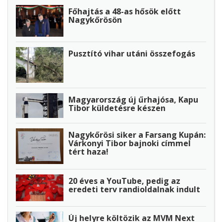
Főhajtás a 48-as hősök előtt
Nagykőrösön
Pusztító vihar utáni összefogás
Magyarország új űrhajósa, Kapu
Tibor küldetésre készen
Nagykőrösi siker a Farsang Kupán:
Várkonyi Tibor bajnoki címmel
tért haza!
20 éves a YouTube, pedig az
eredeti terv randioldalnak indult
Új helyre költözik az MVM Next