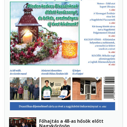
Főhajtás a 48-as hősök előtt
Nagykőrösön