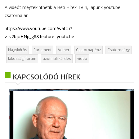
A videót megtekinthetik a Heti Hírek TV-n, lapunk youtube
csatornáján:
https://www.youtube.com/watch?
v=v2bjoHNp_g8&feature=youtu.be
Nagykőrös
Parlament
Volner
Csatornapénz
Csatornaügy
lakossági fórum
azonnali kérdés
videó
KAPCSOLÓDÓ HÍREK