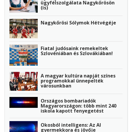
ügyfélszolgálata Nagykőrösön
(is)
Nagykőrösi Sólymok Hétvégéje
Fiatal judósaink remekeltek
Szlovéniában és Szlovákiában!
A magyar kultúra napját színes
programokkal ünnepelték
városunkban
Országos bombariadók
Magyarországon: több mint 240
iskola kapott fenyegetést
Okosból intelligens: Az AI
gyermekkora és jövője