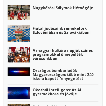
Nagykőrösi Sólymok Hétvégéje
Fiatal judósaink remekeltek
Szlovéniában és Szlovákiában!
A magyar kultúra napját színes
programokkal ünnepelték
városunkban
Országos bombariadók
Magyarországon: több mint 240
iskola kapott fenyegetést
Okosból intelligens: Az AI
gyermekkora és jövője