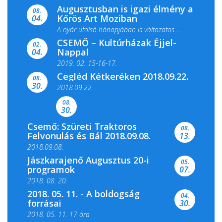
Augusztusban is igazi élmény a
ismét megtelik ünnepi fénnyel és közös...
08.
Kőrös Art Moziban
04.
A nyár utolsó hónapjában is változatos
CSEMŐ – Kultúrházak Éjjel-
filmkínálattal, családi...
02.
Nappal
04.
2019. 02. 15-16-17.
Cegléd Kétkeréken 2018.09.22.
08.
Színes és tartalmas programokkal várja a
30.
2018.09.22.
Csemői Községi Könyvtár és...
08.
30.
Csemő: Szüreti Traktoros
08.
Felvonulás és Bál 2018.09.08.
13.
2018.09.08.
Jászkarajenő Augusztus 20-i
05.
programok
07.
2018. 08. 20.
2018. 05. 11. - A boldogság
04.
forrásai
30.
2018. 05. 11. 17 óra