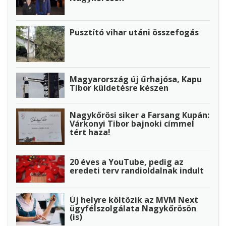
Pusztító vihar utáni összefogás
Magyarország új űrhajósa, Kapu
Tibor küldetésre készen
Nagykőrösi siker a Farsang Kupán:
Várkonyi Tibor bajnoki címmel
tért haza!
20 éves a YouTube, pedig az
eredeti terv randioldalnak indult
Új helyre költözik az MVM Next
ügyfélszolgálata Nagykőrösön
(is)