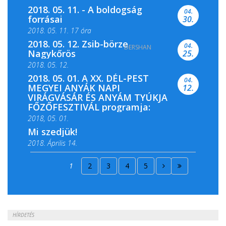
2018. 05. 11. - A boldogság
04.
forrásai
30.
2018. 05. 11. 17 óra
2018. 05. 12. Zsib-börze
04.
DERSHAN
2018. 05. 11. 19 óra
Nagykőrös
25.
2018. 05. 12.
2018. 05. 01. A XX. DÉL-PEST
04.
MEGYEI ANYÁK NAPI
12.
VIRÁGVÁSÁR ÉS ANYÁM TYÚKJA
FŐZŐFESZTIVÁL programja:
2018, 05. 01.
Mi szedjük!
2018. Április 14.
2018. Április 15.
1
2
3
4
5
2018. Április 22.
HÍRDETÉS