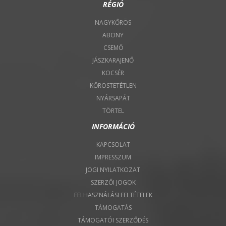
RÉGIÓ
NAGYKŐRÖS
ABONY
CSEMŐ
JÁSZKARAJENŐ
KOCSÉR
KŐRÖSTETÉTLEN
NYÁRSAPÁT
TÖRTEL
INFORMÁCIÓ
KAPCSOLAT
IMPRESSZUM
JOGI NYILATKOZAT
SZERZŐI JOGOK
FELHASZNÁLÁSI FELTÉTELEK
TÁMOGATÁS
TÁMOGATÓI SZERZŐDÉS