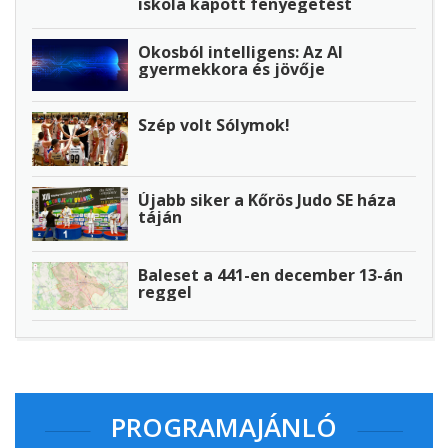
iskola kapott fenyegetést
Okosból intelligens: Az AI
gyermekkora és jövője
Szép volt Sólymok!
Újabb siker a Kőrös Judo SE háza
táján
Baleset a 441-en december 13-án
reggel
PROGRAMAJÁNLÓ