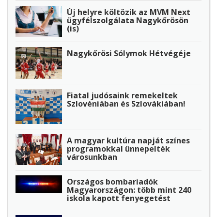
Új helyre költözik az MVM Next
ügyfélszolgálata Nagykőrösön
(is)
Nagykőrösi Sólymok Hétvégéje
Fiatal judósaink remekeltek
Szlovéniában és Szlovákiában!
A magyar kultúra napját színes
programokkal ünnepelték
városunkban
Országos bombariadók
Magyarországon: több mint 240
iskola kapott fenyegetést