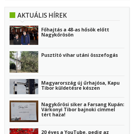
AKTUÁLIS HÍREK
Főhajtás a 48-as hősök előtt
Nagykőrösön
Pusztító vihar utáni összefogás
Magyarország új űrhajósa, Kapu
Tibor küldetésre készen
Nagykőrösi siker a Farsang Kupán:
Várkonyi Tibor bajnoki címmel
tért haza!
20 éves a YouTube, pedig az