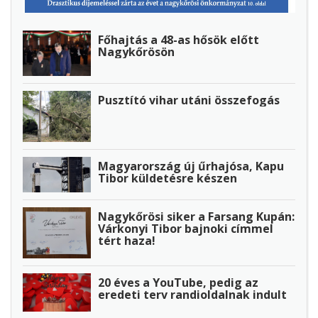
Főhajtás a 48-as hősök előtt
Nagykőrösön
Pusztító vihar utáni összefogás
Magyarország új űrhajósa, Kapu
Tibor küldetésre készen
Nagykőrösi siker a Farsang Kupán:
Várkonyi Tibor bajnoki címmel
tért haza!
20 éves a YouTube, pedig az
eredeti terv randioldalnak indult