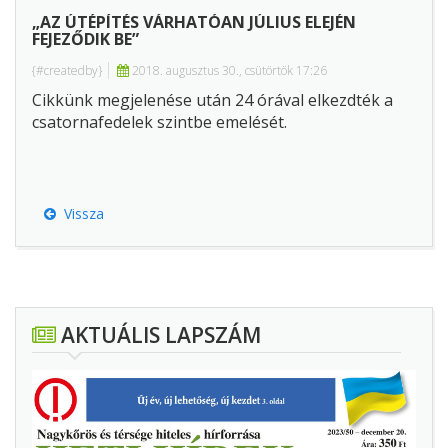
„AZ ÚTÉPÍTÉS VÁRHATÓAN JÚLIUS ELEJÉN
FEJEZŐDIK BE”
{#createdby}
2018. augusztus 30., csütörtök 17:26
Cikkünk megjelenése után 24 órával elkezdték a
csatornafedelek szintbe emelését.
Vissza
AKTUÁLIS LAPSZÁM