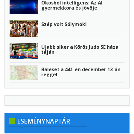
Okosból intelligens: Az AI
gyermekkora és jövője
Szép volt Sólymok!
Újabb siker a Kőrös Judo SE háza
táján
Baleset a 441-en december 13-án
reggel
ESEMÉNYNAPTÁR