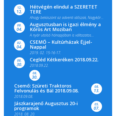
Hétvégén elindul a SZERETET
12.
TERE
12.
Ahogy beköszönt az adventi időszak, Nagykőrös
Augusztusban is igazi élmény a
ismét megtelik ünnepi fénnyel és közös...
08.
Kőrös Art Moziban
04.
A nyár utolsó hónapjában is változatos
CSEMŐ – Kultúrházak Éjjel-
filmkínálattal, családi...
02.
Nappal
04.
2019. 02. 15-16-17.
Cegléd Kétkeréken 2018.09.22.
08.
Színes és tartalmas programokkal várja a
30.
2018.09.22.
Csemői Községi Könyvtár és...
08.
30.
Csemő: Szüreti Traktoros
08.
Felvonulás és Bál 2018.09.08.
13.
2018.09.08.
Jászkarajenő Augusztus 20-i
05.
programok
07.
2018. 08. 20.