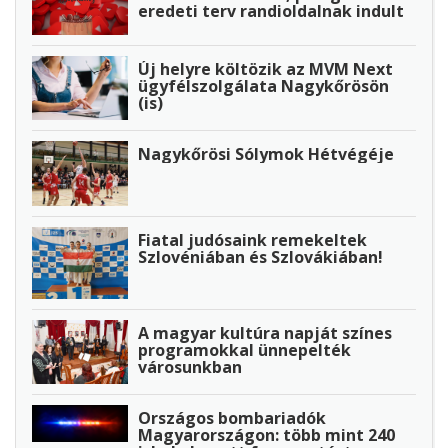
eredeti terv randioldalnak indult
Új helyre költözik az MVM Next
ügyfélszolgálata Nagykőrösön
(is)
Nagykőrösi Sólymok Hétvégéje
Fiatal judósaink remekeltek
Szlovéniában és Szlovákiában!
A magyar kultúra napját színes
programokkal ünnepelték
városunkban
Országos bombariadók
Magyarországon: több mint 240