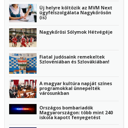
Új helyre költözik az MVM Next
ügyfélszolgálata Nagykőrösön
(is)
Nagykőrösi Sólymok Hétvégéje
Fiatal judósaink remekeltek
Szlovéniában és Szlovákiában!
A magyar kultúra napját színes
programokkal ünnepelték
városunkban
Országos bombariadók
Magyarországon: több mint 240
iskola kapott fenyegetést