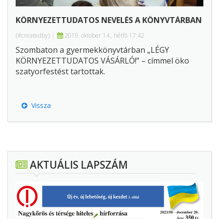
KÖRNYEZETTUDATOS NEVELÉS A KÖNYVTÁRBAN
{#createdby}
2019. oktober 14., hétfő 17:42
Szombaton a gyermekkönyvtárban „LÉGY
KÖRNYEZETTUDATOS VÁSÁRLÓ!” – címmel öko
szatyorfestést tartottak.
Vissza
AKTUÁLIS LAPSZÁM