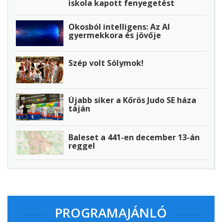
iskola kapott fenyegetést
Okosból intelligens: Az AI
gyermekkora és jövője
Szép volt Sólymok!
Újabb siker a Kőrös Judo SE háza
táján
Baleset a 441-en december 13-án
reggel
PROGRAMAJÁNLÓ