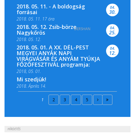
2018. 05. 11. - A boldogság
04.
forrásai
30.
2018. 05. 11. 17 óra
2018. 05. 12. Zsib-börze
04.
DERSHAN
2018. 05. 11. 19 óra
Nagykőrös
25.
2018. 05. 12.
2018. 05. 01. A XX. DÉL-PEST
04.
MEGYEI ANYÁK NAPI
12.
VIRÁGVÁSÁR ÉS ANYÁM TYÚKJA
FŐZŐFESZTIVÁL programja:
2018, 05. 01.
Mi szedjük!
2018. Április 14.
2018. Április 15.
1
2
3
4
5
2018. Április 22.
HÍRDETÉS