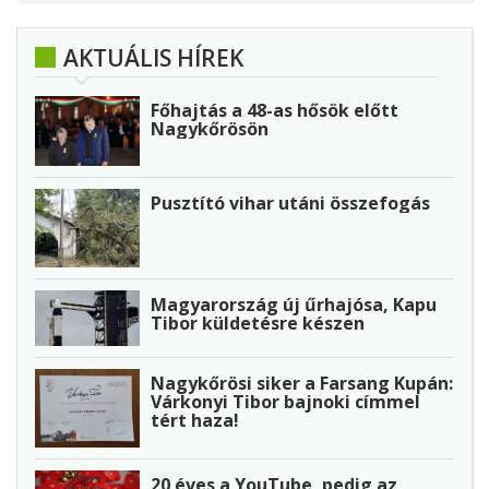
AKTUÁLIS HÍREK
Főhajtás a 48-as hősök előtt
Nagykőrösön
Pusztító vihar utáni összefogás
Magyarország új űrhajósa, Kapu
Tibor küldetésre készen
Nagykőrösi siker a Farsang Kupán:
Várkonyi Tibor bajnoki címmel
tért haza!
20 éves a YouTube, pedig az