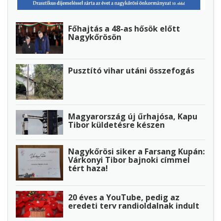
Főhajtás a 48-as hősök előtt
Nagykőrösön
Pusztító vihar utáni összefogás
Magyarország új űrhajósa, Kapu
Tibor küldetésre készen
Nagykőrösi siker a Farsang Kupán:
Várkonyi Tibor bajnoki címmel
tért haza!
20 éves a YouTube, pedig az
eredeti terv randioldalnak indult