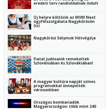
eredeti terv randioldalnak indult
Új helyre költözik az MVM Next
ügyfélszolgálata Nagykőrösön
(is)
Nagykőrösi Sólymok Hétvégéje
Fiatal judósaink remekeltek
Szlovéniában és Szlovákiában!
A magyar kultúra napját színes
programokkal ünnepelték
városunkban
Országos bombariadók
Magyarországon: több mint 240