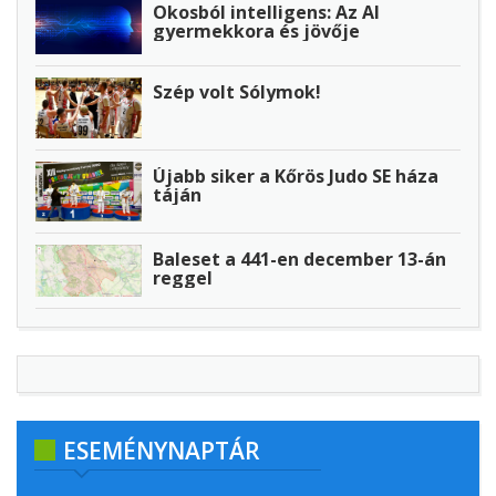
Okosból intelligens: Az AI
gyermekkora és jövője
Szép volt Sólymok!
Újabb siker a Kőrös Judo SE háza
táján
Baleset a 441-en december 13-án
reggel
ESEMÉNYNAPTÁR