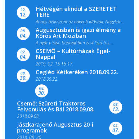
Hétvégén elindul a SZERETET
12.
TERE
12.
Ahogy beköszönt az adventi időszak, Nagykőrös
Augusztusban is igazi élmény a
ismét megtelik ünnepi fénnyel és közös...
08.
Kőrös Art Moziban
04.
A nyár utolsó hónapjában is változatos
CSEMŐ – Kultúrházak Éjjel-
filmkínálattal, családi...
02.
Nappal
04.
2019. 02. 15-16-17.
Cegléd Kétkeréken 2018.09.22.
08.
Színes és tartalmas programokkal várja a
30.
2018.09.22.
Csemői Községi Könyvtár és...
08.
30.
Csemő: Szüreti Traktoros
08.
Felvonulás és Bál 2018.09.08.
13.
2018.09.08.
Jászkarajenő Augusztus 20-i
05.
programok
07.
2018. 08. 20.