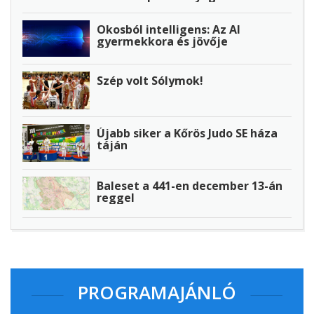
Okosból intelligens: Az AI
gyermekkora és jövője
Szép volt Sólymok!
Újabb siker a Kőrös Judo SE háza
táján
Baleset a 441-en december 13-án
reggel
PROGRAMAJÁNLÓ