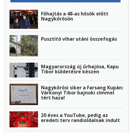
Főhajtás a 48-as hősök előtt
Nagykőrösön
Pusztító vihar utáni összefogás
Magyarország új űrhajósa, Kapu
Tibor küldetésre készen
Nagykőrösi siker a Farsang Kupán:
Várkonyi Tibor bajnoki címmel
tért haza!
20 éves a YouTube, pedig az
eredeti terv randioldalnak indult