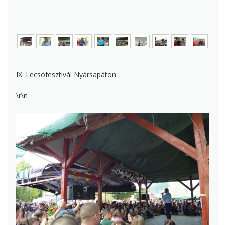
IX. Lecsófesztivál Nyársapáton
\r\n