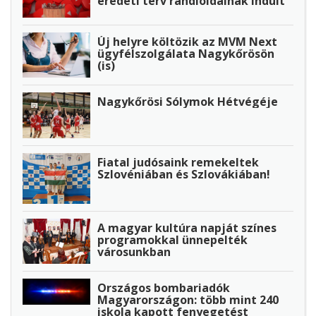
eredeti terv randioldalnak indult
Új helyre költözik az MVM Next
ügyfélszolgálata Nagykőrösön
(is)
Nagykőrösi Sólymok Hétvégéje
Fiatal judósaink remekeltek
Szlovéniában és Szlovákiában!
A magyar kultúra napját színes
programokkal ünnepelték
városunkban
Országos bombariadók
Magyarországon: több mint 240
iskola kapott fenyegetést