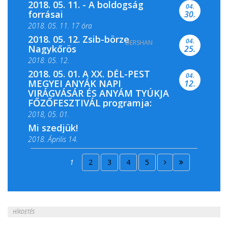
2018. 05. 11. - A boldogság
04.
forrásai
30.
2018. 05. 11. 17 óra
2018. 05. 12. Zsib-börze
04.
DERSHAN
2018. 05. 11. 19 óra
Nagykőrös
25.
2018. 05. 12.
2018. 05. 01. A XX. DÉL-PEST
04.
MEGYEI ANYÁK NAPI
12.
VIRÁGVÁSÁR ÉS ANYÁM TYÚKJA
FŐZŐFESZTIVÁL programja:
2018, 05. 01.
Mi szedjük!
2018. Április 14.
2018. Április 15.
1
2
3
4
5
2018. Április 22.
HÍRDETÉS