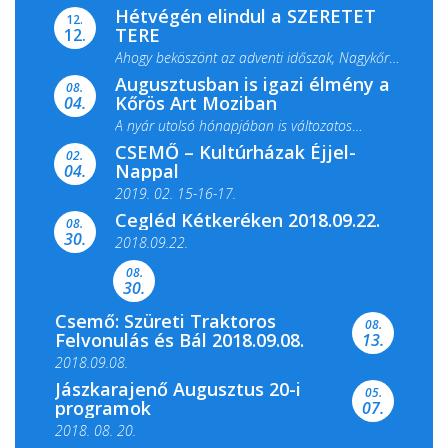
Hétvégén elindul a SZERETET
12.
TERE
12.
Ahogy beköszönt az adventi időszak, Nagykőrös
Augusztusban is igazi élmény a
ismét megtelik ünnepi fénnyel és közös...
08.
Kőrös Art Moziban
04.
A nyár utolsó hónapjában is változatos
CSEMŐ – Kultúrházak Éjjel-
filmkínálattal, családi...
02.
Nappal
04.
2019. 02. 15-16-17.
Cegléd Kétkeréken 2018.09.22.
08.
Színes és tartalmas programokkal várja a
30.
2018.09.22.
Csemői Községi Könyvtár és...
08.
30.
Csemő: Szüreti Traktoros
08.
Felvonulás és Bál 2018.09.08.
13.
2018.09.08.
Jászkarajenő Augusztus 20-i
05.
programok
07.
2018. 08. 20.