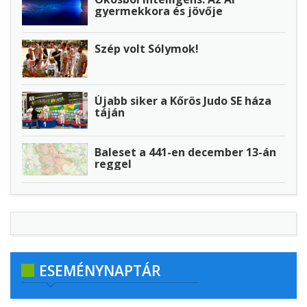
gyermekkora és jövője
Szép volt Sólymok!
Újabb siker a Kőrös Judo SE háza
táján
Baleset a 441-en december 13-án
reggel
ESEMÉNYNAPTÁR