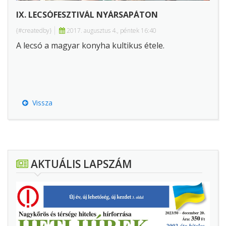
IX. LECSÓFESZTIVÁL NYÁRSAPÁTON
{#createdby}
2017. augusztus 4., péntek 16:40
A lecsó a magyar konyha kultikus étele.
Vissza
AKTUÁLIS LAPSZÁM