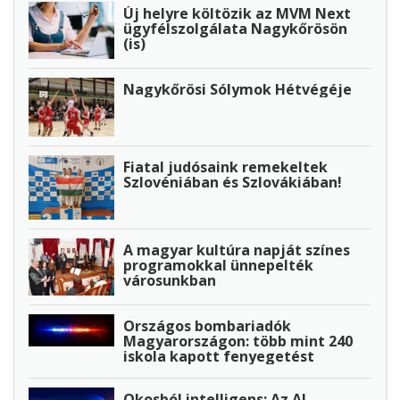
Új helyre költözik az MVM Next
ügyfélszolgálata Nagykőrösön
(is)
Nagykőrösi Sólymok Hétvégéje
Fiatal judósaink remekeltek
Szlovéniában és Szlovákiában!
A magyar kultúra napját színes
programokkal ünnepelték
városunkban
Országos bombariadók
Magyarországon: több mint 240
iskola kapott fenyegetést
Okosból intelligens: Az AI