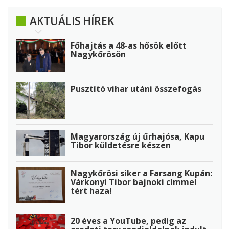
AKTUÁLIS HÍREK
Főhajtás a 48-as hősök előtt
Nagykőrösön
Pusztító vihar utáni összefogás
Magyarország új űrhajósa, Kapu
Tibor küldetésre készen
Nagykőrösi siker a Farsang Kupán:
Várkonyi Tibor bajnoki címmel
tért haza!
20 éves a YouTube, pedig az