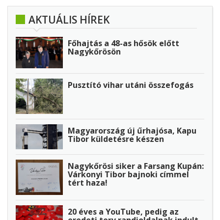
AKTUÁLIS HÍREK
Főhajtás a 48-as hősök előtt
Nagykőrösön
Pusztító vihar utáni összefogás
Magyarország új űrhajósa, Kapu
Tibor küldetésre készen
Nagykőrösi siker a Farsang Kupán:
Várkonyi Tibor bajnoki címmel
tért haza!
20 éves a YouTube, pedig az
eredeti terv randioldalnak indult