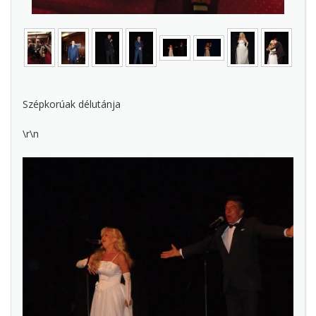
Szépkorúak délutánja
\r\n