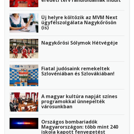
Új helyre költözik az MVM Next
ügyfélszolgálata Nagykőrösön
(is)
Nagykőrösi Sólymok Hétvégéje
Fiatal judósaink remekeltek
Szlovéniában és Szlovákiában!
A magyar kultúra napját színes
programokkal ünnepelték
városunkban
Országos bombariadók
Magyarországon: több mint 240
iskola kapott fenyegetést