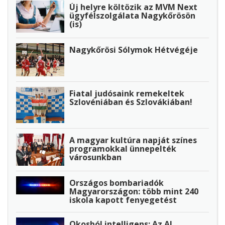
Új helyre költözik az MVM Next
ügyfélszolgálata Nagykőrösön
(is)
Nagykőrösi Sólymok Hétvégéje
Fiatal judósaink remekeltek
Szlovéniában és Szlovákiában!
A magyar kultúra napját színes
programokkal ünnepelték
városunkban
Országos bombariadók
Magyarországon: több mint 240
iskola kapott fenyegetést
Okosból intelligens: Az AI