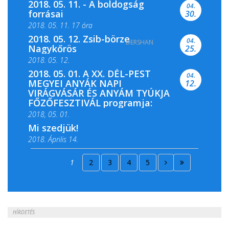
2018. 05. 11. - A boldogság
04.
forrásai
30.
2018. 05. 11. 17 óra
2018. 05. 12. Zsib-börze
04.
DERSHAN
2018. 05. 11. 19 óra
Nagykőrös
25.
2018. 05. 12.
2018. 05. 01. A XX. DÉL-PEST
04.
MEGYEI ANYÁK NAPI
12.
VIRÁGVÁSÁR ÉS ANYÁM TYÚKJA
FŐZŐFESZTIVÁL programja:
2018, 05. 01.
Mi szedjük!
2018. Április 14.
2018. Április 15.
1
2
3
4
5
2018. Április 22.
HÍRDETÉS