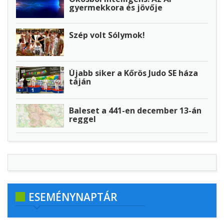
gyermekkora és jövője
Szép volt Sólymok!
Újabb siker a Kőrös Judo SE háza
táján
Baleset a 441-en december 13-án
reggel
ESEMÉNYNAPTÁR