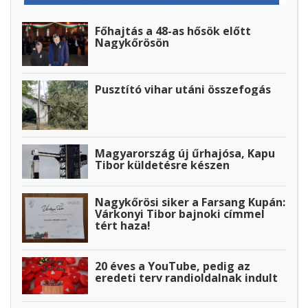
Főhajtás a 48-as hősök előtt
Nagykőrösön
Pusztító vihar utáni összefogás
Magyarország új űrhajósa, Kapu
Tibor küldetésre készen
Nagykőrösi siker a Farsang Kupán:
Várkonyi Tibor bajnoki címmel
tért haza!
20 éves a YouTube, pedig az
eredeti terv randioldalnak indult