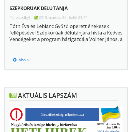
SZÉPKORÚAK DÉLUTÁNJA
{#createdby}
2018. március 26., hétfő 23:44
Tóth Éva és Leblanc Győző operett énekesek
fellépésével Szépkorúak délutánjára hívta a Kedves
Vendégeket a program házigazdája Volner János, a
Jobbik alelnöke, országgyűlési képviselő.
Vissza
AKTUÁLIS LAPSZÁM