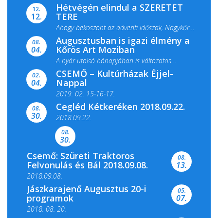
Hétvégén elindul a SZERETET
12.
TERE
12.
Ahogy beköszönt az adventi időszak, Nagykőrös
Augusztusban is igazi élmény a
ismét megtelik ünnepi fénnyel és közös...
08.
Kőrös Art Moziban
04.
A nyár utolsó hónapjában is változatos
CSEMŐ – Kultúrházak Éjjel-
filmkínálattal, családi...
02.
Nappal
04.
2019. 02. 15-16-17.
Cegléd Kétkeréken 2018.09.22.
08.
Színes és tartalmas programokkal várja a
30.
2018.09.22.
Csemői Községi Könyvtár és...
08.
30.
Csemő: Szüreti Traktoros
08.
Felvonulás és Bál 2018.09.08.
13.
2018.09.08.
Jászkarajenő Augusztus 20-i
05.
programok
07.
2018. 08. 20.