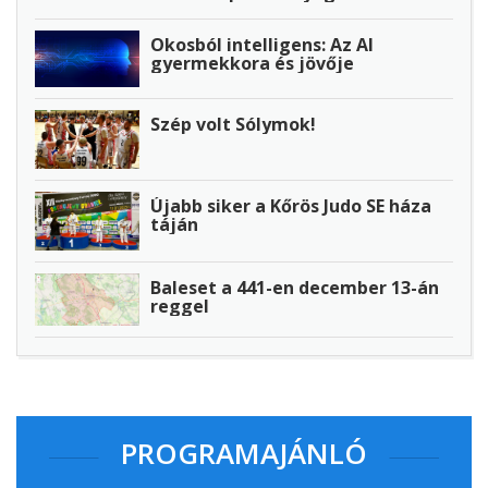
Okosból intelligens: Az AI
gyermekkora és jövője
Szép volt Sólymok!
Újabb siker a Kőrös Judo SE háza
táján
Baleset a 441-en december 13-án
reggel
PROGRAMAJÁNLÓ