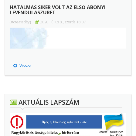
HATALMAS SIKER VOLT AZ ELSŐ ABONYI
LEVENDULASZÜRET
{#createdby}
2020. július 8., szerda 18:37
Vissza
AKTUÁLIS LAPSZÁM