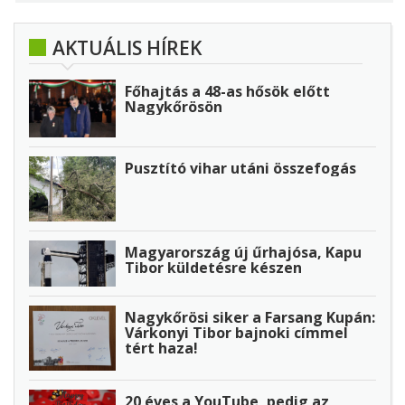
AKTUÁLIS HÍREK
Főhajtás a 48-as hősök előtt
Nagykőrösön
Pusztító vihar utáni összefogás
Magyarország új űrhajósa, Kapu
Tibor küldetésre készen
Nagykőrösi siker a Farsang Kupán:
Várkonyi Tibor bajnoki címmel
tért haza!
20 éves a YouTube, pedig az