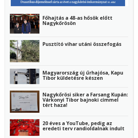
Főhajtás a 48-as hősök előtt
Nagykőrösön
Pusztító vihar utáni összefogás
Magyarország új űrhajósa, Kapu
Tibor küldetésre készen
Nagykőrösi siker a Farsang Kupán:
Várkonyi Tibor bajnoki címmel
tért haza!
20 éves a YouTube, pedig az
eredeti terv randioldalnak indult