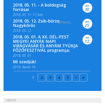
2018. 05. 11. - A boldogság
04.
forrásai
30.
2018. 05. 11. 17 óra
2018. 05. 12. Zsib-börze
04.
DERSHAN
2018. 05. 11. 19 óra
Nagykőrös
25.
2018. 05. 12.
2018. 05. 01. A XX. DÉL-PEST
04.
MEGYEI ANYÁK NAPI
12.
VIRÁGVÁSÁR ÉS ANYÁM TYÚKJA
FŐZŐFESZTIVÁL programja:
2018, 05. 01.
Mi szedjük!
2018. Április 14.
2018. Április 15.
1
2
3
4
5
2018. Április 22.
HÍRDETÉS