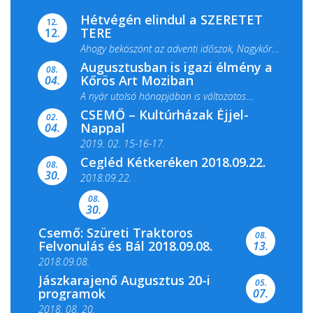
Hétvégén elindul a SZERETET
12.
TERE
12.
Ahogy beköszönt az adventi időszak, Nagykőrös
Augusztusban is igazi élmény a
ismét megtelik ünnepi fénnyel és közös...
08.
Kőrös Art Moziban
04.
A nyár utolsó hónapjában is változatos
CSEMŐ – Kultúrházak Éjjel-
filmkínálattal, családi...
02.
Nappal
04.
2019. 02. 15-16-17.
Cegléd Kétkeréken 2018.09.22.
08.
Színes és tartalmas programokkal várja a
30.
2018.09.22.
Csemői Községi Könyvtár és...
08.
30.
Csemő: Szüreti Traktoros
08.
Felvonulás és Bál 2018.09.08.
13.
2018.09.08.
Jászkarajenő Augusztus 20-i
05.
programok
07.
2018. 08. 20.