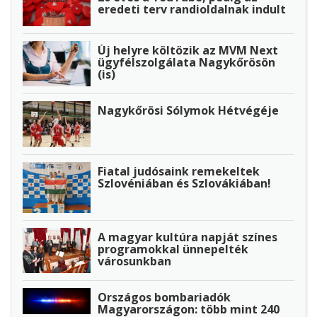
eredeti terv randioldalnak indult
Új helyre költözik az MVM Next
ügyfélszolgálata Nagykőrösön
(is)
Nagykőrösi Sólymok Hétvégéje
Fiatal judósaink remekeltek
Szlovéniában és Szlovákiában!
A magyar kultúra napját színes
programokkal ünnepelték
városunkban
Országos bombariadók
Magyarországon: több mint 240