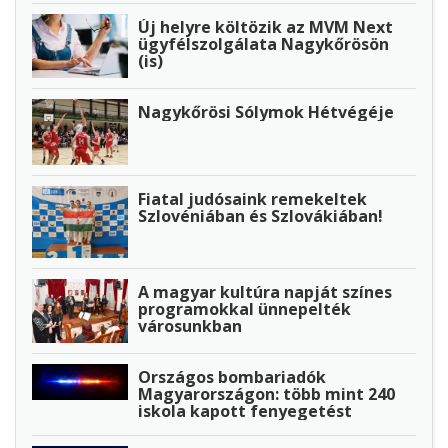
Új helyre költözik az MVM Next
ügyfélszolgálata Nagykőrösön
(is)
Nagykőrösi Sólymok Hétvégéje
Fiatal judósaink remekeltek
Szlovéniában és Szlovákiában!
A magyar kultúra napját színes
programokkal ünnepelték
városunkban
Országos bombariadók
Magyarországon: több mint 240
iskola kapott fenyegetést