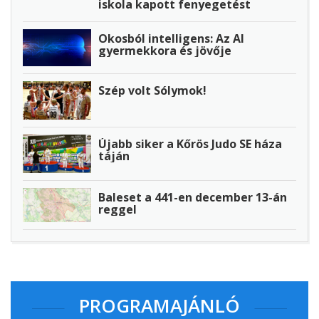
iskola kapott fenyegetést
Okosból intelligens: Az AI
gyermekkora és jövője
Szép volt Sólymok!
Újabb siker a Kőrös Judo SE háza
táján
Baleset a 441-en december 13-án
reggel
PROGRAMAJÁNLÓ