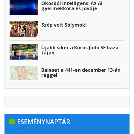
Okosból intelligens: Az AI
gyermekkora és jövője
Szép volt Sólymok!
Újabb siker a Kőrös Judo SE háza
táján
Baleset a 441-en december 13-án
reggel
ESEMÉNYNAPTÁR