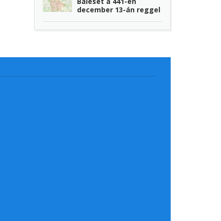
Baleset a 441-en
december 13-án reggel