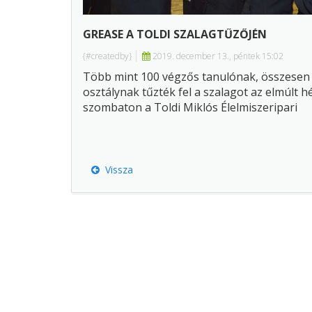
GREASE A TOLDI SZALAGTŰZŐJÉN
{#createdby}
2019. december 13., péntek 15:02
Több mint 100 végzős tanulónak, összesen
osztálynak tűzték fel a szalagot az elmúlt h
szombaton a Toldi Miklós Élelmiszeripari
Szakgimnáziumban.
Vissza