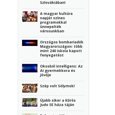
Szlovákiában!
A magyar kultúra
napját színes
programokkal
ünnepelték
városunkban
Országos bombariadók
Magyarországon: több
mint 240 iskola kapott
fenyegetést
Okosból intelligens: Az
AI gyermekkora és
jövője
Szép volt Sólymok!
Újabb siker a Kőrös
Judo SE háza táján