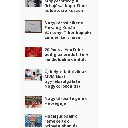
Magyarország új
űrhajósa, Kapu Tibor
küldetésre készen
Nagykőrösi siker a
Farsang Kupán:
Várkonyi Tibor bajnoki
címmel tért haza!
20 éves a YouTube,
pedig az eredeti terv
randioldalnak indult
Új helyre költözik az
MVM Next
ügyfélszolgálata
Nagykőrösön (is)
Nagykőrösi Sólymok
Hétvégéje
Fiatal judósaink
remekeltek
Szlovéniában és