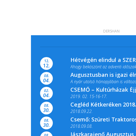
DERSHAN
Hétvégén elindul a SZE
12.
12.
Ahogy beköszönt az adventi időszak,
Augusztusban is igazi é
08.
04.
A nyár utolsó hónapjában is változato
CSEMŐ – Kultúrházak Éj
02.
04.
2019. 02. 15-16-17.
Cegléd Kétkeréken 2018.
08.
Színes és tartalmas programokkal vá
30.
2018.09.22.
Csemő: Szüreti Traktoros
08.
30.
2018.09.08.
Jászkarajenő Augusztus 
08.