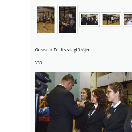
Grease a Toldi szalagtűzőjén
\r\n