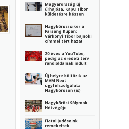
Magyarország új
űrhajósa, Kapu Tibor
küldetésre készen
Nagykőrösi siker a
Farsang Kupán:
Várkonyi Tibor bajnoki
címmel tért haza!
20 éves a YouTube,
pedig az eredeti terv
randioldalnak indult
Új helyre költözik az
MVM Next
ügyfélszolgálata
Nagykőrösön (is)
Nagykőrösi Sólymok
Hétvégéje
Fiatal judósaink
remekeltek