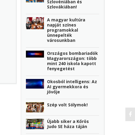
Szlovéniában és
Szlovákiában!
A magyar kultúra
napját színes
programokkal
ünnepelték
városunkban
Országos bombariadók
Magyarországon: több
mint 240 iskola kapott
fenyegetést
Okosból intelligens: Az
AI gyermekkora és
jövője
Szép volt Sólymok!
Újabb siker a Kőrös
Judo SE háza táján