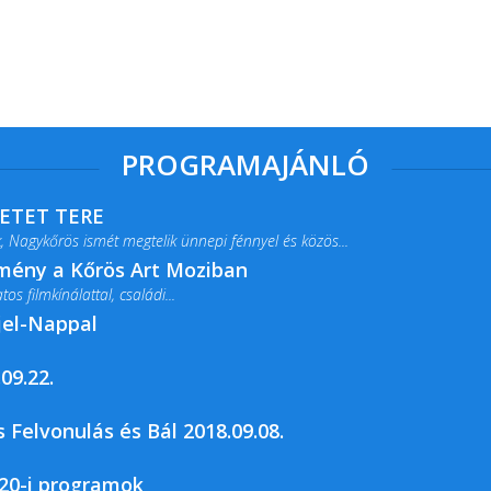
PROGRAMAJÁNLÓ
RETET TERE
 Nagykőrös ismét megtelik ünnepi fénnyel és közös...
lmény a Kőrös Art Moziban
s filmkínálattal, családi...
jel-Nappal
09.22.
rja a Csemői Községi Könyvtár és...
 Felvonulás és Bál 2018.09.08.
20-i programok