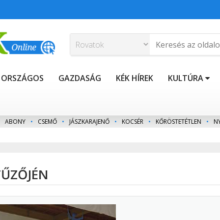
ORSZÁGOS
GAZDASÁG
KÉK HÍREK
KULTÚRA
ABONY
•
CSEMŐ
•
JÁSZKARAJENŐ
•
KOCSÉR
•
KŐRÖSTETÉTLEN
•
N
TŰZŐJÉN