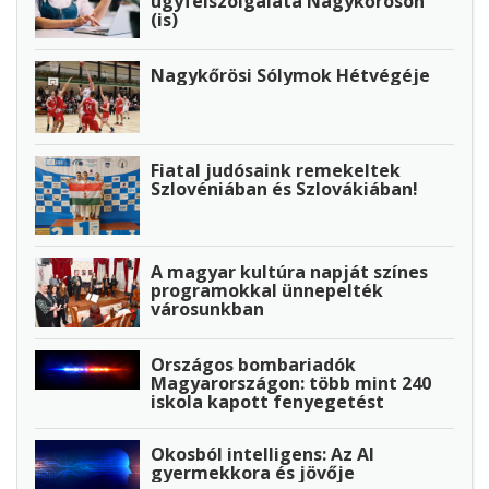
ügyfélszolgálata Nagykőrösön
(is)
Nagykőrösi Sólymok Hétvégéje
Fiatal judósaink remekeltek
Szlovéniában és Szlovákiában!
A magyar kultúra napját színes
programokkal ünnepelték
városunkban
Országos bombariadók
Magyarországon: több mint 240
iskola kapott fenyegetést
Okosból intelligens: Az AI
gyermekkora és jövője