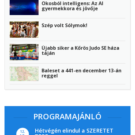
Okosból intelligens: Az AI
gyermekkora és jövője
Szép volt Sólymok!
Újabb siker a Kőrös Judo SE háza
táján
Baleset a 441-en december 13-án
reggel
PROGRAMAJÁNLÓ
Hétvégén elindul a SZERETET
12.