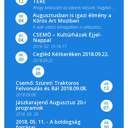
TERE
12.
Ahogy beköszönt az adventi időszak, Nagykőrös
Augusztusban is igazi élmény a
ismét megtelik ünnepi fénnyel és közös...
08.
Kőrös Art Moziban
04.
A nyár utolsó hónapjában is változatos
CSEMŐ – Kultúrházak Éjjel-
filmkínálattal, családi...
02.
Nappal
04.
2019. 02. 15-16-17.
Cegléd Kétkeréken 2018.09.22.
08.
Színes és tartalmas programokkal várja a
30.
2018.09.22.
Csemői Községi Könyvtár és...
08.
30.
Csemő: Szüreti Traktoros
08.
Felvonulás és Bál 2018.09.08.
13.
2018.09.08.
Jászkarajenő Augusztus 20-i
05.
programok
07.
2018. 08. 20.
2018. 05. 11. - A boldogság
04.
forrásai
30.