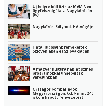
Új helyre költözik az MVM Next
ügyfélszolgálata Nagykőrösön
(is)
Nagykőrösi Sólymok Hétvégéje
Fiatal judósaink remekeltek
Szlovéniában és Szlovákiában!
A magyar kultúra napját színes
programokkal ünnepelték
városunkban
Országos bombariadók
Magyarországon: több mint 240
iskola kapott fenyegetést