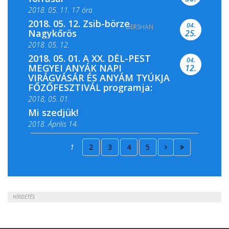
2018. 05. 11. 17 óra
2018. 05. 12. Zsib-börze
04.
DERSHAN
2018. 05. 11. 19 óra
Nagykőrös
25.
2018. 05. 12.
2018. 05. 01. A XX. DÉL-PEST
04.
MEGYEI ANYÁK NAPI
12.
VIRÁGVÁSÁR ÉS ANYÁM TYÚKJA
FŐZŐFESZTIVÁL programja:
2018, 05. 01.
Mi szedjük!
2018. Április 14.
2018. Április 15.
1
2
3
4
5
2018. Április 22.
HÍRDETÉS