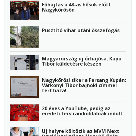
Főhajtás a 48-as hősök előtt
Nagykőrösön
Pusztító vihar utáni összefogás
Magyarország új űrhajósa, Kapu
Tibor küldetésre készen
Nagykőrösi siker a Farsang Kupán:
Várkonyi Tibor bajnoki címmel
tért haza!
20 éves a YouTube, pedig az
eredeti terv randioldalnak indult
Új helyre költözik az MVM Next