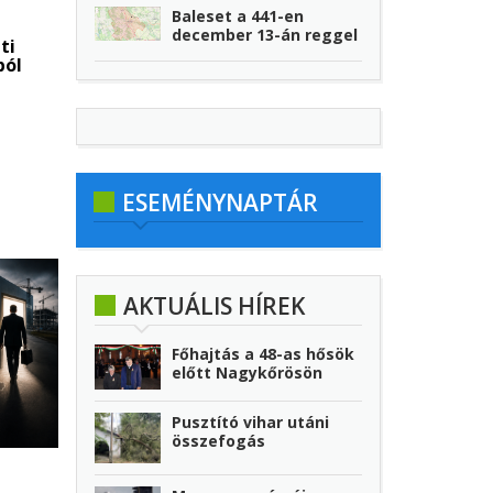
Baleset a 441-en
december 13-án reggel
ti
ból
ESEMÉNYNAPTÁR
AKTUÁLIS HÍREK
Főhajtás a 48-as hősök
előtt Nagykőrösön
Pusztító vihar utáni
összefogás