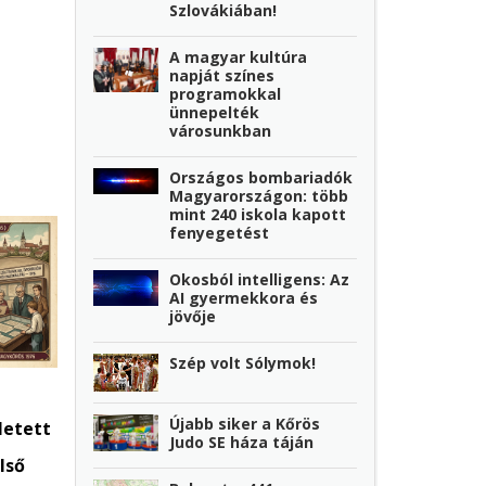
Szlovákiában!
A magyar kultúra
napját színes
programokkal
ünnepelték
városunkban
Országos bombariadók
Magyarországon: több
mint 240 iskola kapott
fenyegetést
Okosból intelligens: Az
AI gyermekkora és
jövője
Szép volt Sólymok!
Újabb siker a Kőrös
letett
Judo SE háza táján
lső