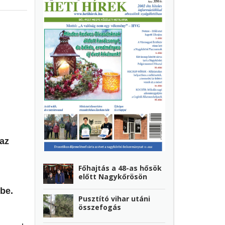
 az
Főhajtás a 48-as hősök
,
előtt Nagykőrösön
tbe.
Pusztító vihar utáni
összefogás