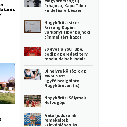
Magyarország új
er
űrhajósa, Kapu Tibor
lata és
küldetésre készen
k
Nagykőrösi siker a
Farsang Kupán:
Várkonyi Tibor bajnoki
címmel tért haza!
20 éves a YouTube,
pedig az eredeti terv
randioldalnak indult
Új helyre költözik az
MVM Next
ügyfélszolgálata
Nagykőrösön (is)
Nagykőrösi Sólymok
Hétvégéje
Fiatal judósaink
s
remekeltek
t
Szlovéniában és