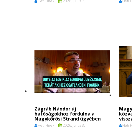
Heti Hírek
2026. július 7.
Heti 
Zágráb Nándor új
Magya
hatóságokhoz fordulna a
közva
Nagykőrösi Strand ügyében
vissz
Heti Hírek
2026. július 3.
Heti 