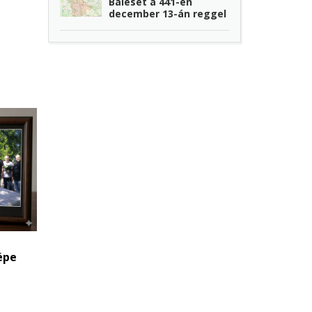
Baleset a 441-en
december 13-án reggel
épe
t