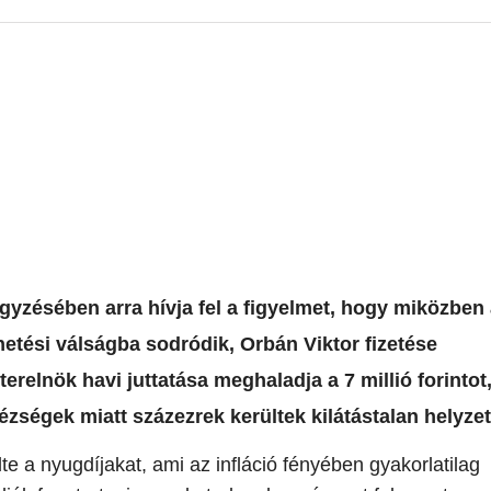
yzésében arra hívja fel a figyelmet, hogy miközben
tési válságba sodródik, Orbán Viktor fizetése
elnök havi juttatása meghaladja a 7 millió forintot
zségek miatt százezrek kerültek kilátástalan helyze
 a nyugdíjakat, ami az infláció fényében gyakorlatilag