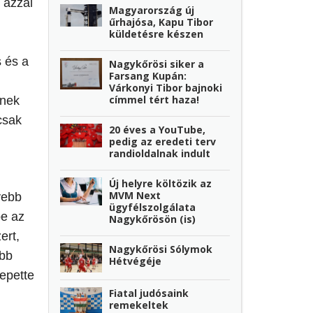
 azzal
Magyarország új
űrhajósa, Kapu Tibor
küldetésre készen
 és a
Nagykőrösi siker a
Farsang Kupán:
Várkonyi Tibor bajnoki
címmel tért haza!
inek
csak
20 éves a YouTube,
pedig az eredeti terv
randioldalnak indult
Új helyre költözik az
MVM Next
yebb
ügyfélszolgálata
be az
Nagykőrösön (is)
ert,
Nagykőrösi Sólymok
ebb
Hétvégéje
epette
Fiatal judósaink
remekeltek