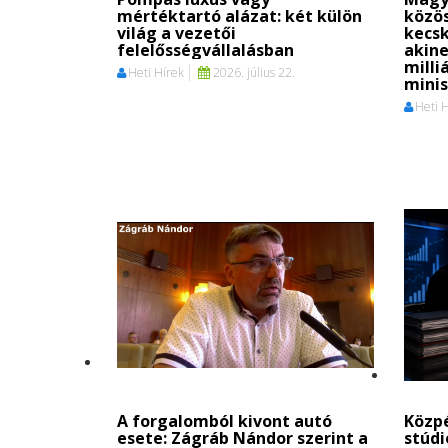
mértéktartó alázat: két külön
közö
világ a vezetői
kecs
felelősségvállalásban
akine
milli
Heti Hírek
2026. július 22.
mini
Heti 
A forgalomból kivont autó
Közpé
esete: Zágráb Nándor szerint a
stúd