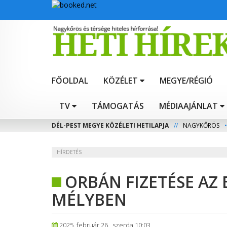
FŐOLDAL
KÖZÉLET
MEGYE/RÉGIÓ
TV
TÁMOGATÁS
MÉDIAAJÁNLAT
DÉL-PEST MEGYE KÖZÉLETI HETILAPJA
//
NAGYKŐRÖS
•
HÍRDETÉS
ORBÁN FIZETÉSE AZ
MÉLYBEN
2025. február 26., szerda 10:03