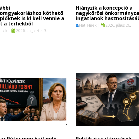
ábbi
Hiányzik a koncepció a
lomgyakorláshoz köthető
nagykőrösi önkormányza
plőknek is ki kell vennie a
ingatlanok hasznosításá
t a terhekből
Heti Hírek
2026. július 26.
Hírek
2026. augusztus 3.
ar Péter nem hajlandó
Politikai csatározások