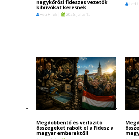
nagykőrösi fideszes vezetők
Heti 
kibúvókat keresnek
Heti Hírek
2026. július 15.
Megdöbbentő és vérlázító
Megd
összegeket rabolt el a Fidesz a
össze
magyar emberektől!
magy