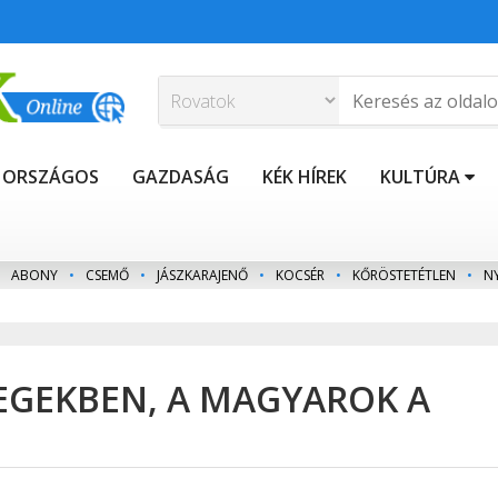
ORSZÁGOS
GAZDASÁG
KÉK HÍREK
KULTÚRA
ABONY
•
CSEMŐ
•
JÁSZKARAJENŐ
•
KOCSÉR
•
KŐRÖSTETÉTLEN
•
N
 EGEKBEN, A MAGYAROK A