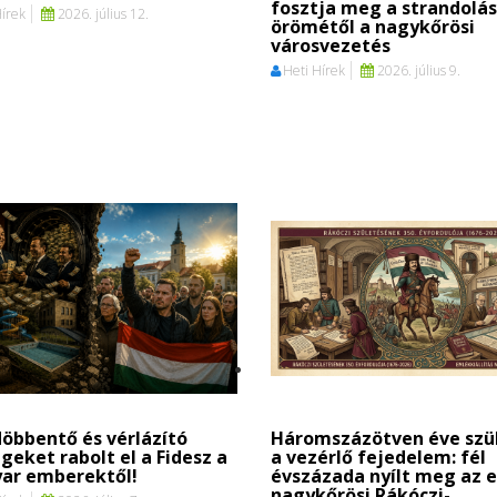
fosztja meg a strandolás
Hírek
2026. július 12.
örömétől a nagykőrösi
városvezetés
Heti Hírek
2026. július 9.
öbbentő és vérlázító
Háromszázötven éve szü
geket rabolt el a Fidesz a
a vezérlő fejedelem: fél
ar emberektől!
évszázada nyílt meg az e
nagykőrösi Rákóczi-