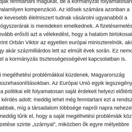
udják fenntartani magukat, de a kormányzat folyamatosan
k valamilyen kompenzáció. Az idősek számára azonban a
re kevesebb élelmiszert tudnak vásárolni ugyanabból a
yógyszerárak is meredeken emelkednek. A fizetésemelés
ovább erősíti azt a vélekedést, hogy a hatalom birtokosai
rint Orbán Viktor az egyetlen európai miniszterelnök, ak
gy akár százmilliárdos lett az elmúlt évek során. Ez nem
fel a kormányzás tisztességességével kapcsolatban is.
 megélhetési problémákkal küzdenek, Magyarország
összehasonlításokban. Az Európai Unió egyik legszegén
 politikai elit folyamatosan saját érdekeit helyezi előtér
A kérdés adott: meddig lehet még fenntartani ezt a rendsz
gabbak, míg a társadalom többsége napról napra nehez
eddig tűrik el, hogy a saját megélhetési problémáik köz
fizetése szinte „szárnyal”, miközben ők egyre mélyebbre