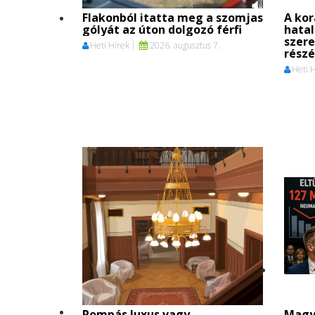
Flakonból itatta meg a szomjas
A kor
gólyát az úton dolgozó férfi
hata
szere
Heti Hírek
2026. augusztus 7.
részé
Heti 
Pompás luxus vagy
Magy