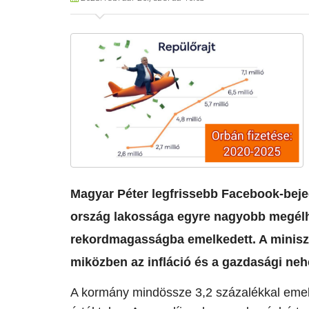
Magyar Péter legfrissebb Facebook-bejeg
ország lakossága egyre nagyobb megélhe
rekordmagasságba emelkedett. A miniszter
miközben az infláció és a gazdasági nehé
A kormány mindössze 3,2 százalékkal emelte