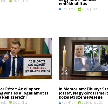
Hírek
2026. július 7.
emlékkiállítás
Heti Hírek
2026. július 5.
r Péter: Az ellopott
In Memoriam: Elhunyt Sz
gyont és a jogállamot is
József, Nagykőrös ismer
a kell szerezni
közéleti személyisége
Hírek
2026. július 1.
Heti Hírek
2026. június 28.