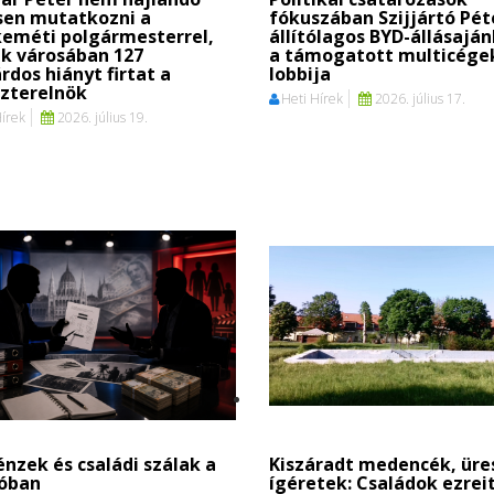
sen mutatkozni a
fókuszában Szijjártó Pét
keméti polgármesterrel,
állítólagos BYD-állásaján
k városában 127
a támogatott multicége
árdos hiányt firtat a
lobbija
szterelnök
Heti Hírek
2026. július 17.
Hírek
2026. július 19.
nzek és családi szálak a
Kiszáradt medencék, üre
ióban
ígéretek: Családok ezrei