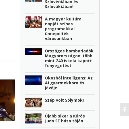
Szlovéniában és
Szlovákiában!
A magyar kultúra
napját színes
programokkal
ünnepelték
városunkban
Országos bombariadók
Magyarországon: több
mint 240 iskola kapott
fenyegetést
Okosból intelligens: Az
AI gyermekkora és
jövője
Szép volt Sólymok!
Újabb siker a Kőrös
Judo SE háza táján