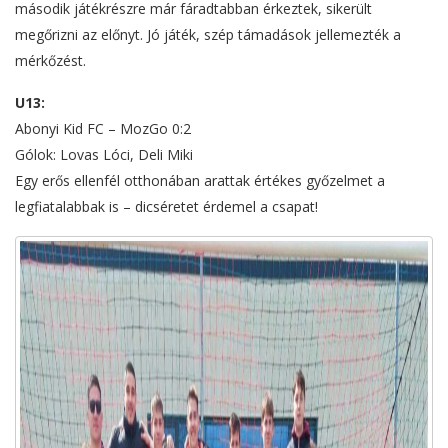
második játékrészre már fáradtabban érkeztek, sikerült
megőrizni az előnyt. Jó játék, szép támadások jellemezték a
mérkőzést.
U13:
Abonyi Kid FC – MozGo 0:2
Gólok: Lovas Lóci, Deli Miki
Egy erős ellenfél otthonában arattak értékes győzelmet a
legfiatalabbak is – dicséretet érdemel a csapat!