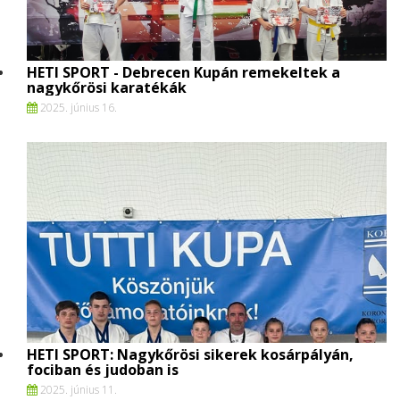
HETI SPORT - Debrecen Kupán remekeltek a
nagykőrösi karatékák
2025. június 16.
HETI SPORT: Nagykőrösi sikerek kosárpályán,
fociban és judoban is
2025. június 11.