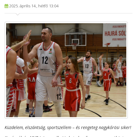
2025. április 14., hétfő 13:04
Küzdelem, elszántság, sportszellem – és rengeteg nagykőrösi siker!