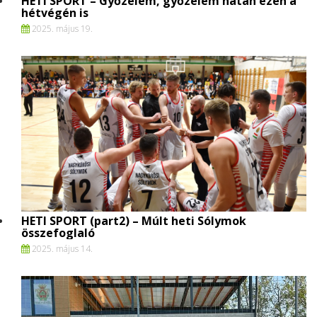
HETI SPORT – Győzelem, győzelem hátán ezen a
hétvégén is
2025. május 19.
HETI SPORT (part2) – Múlt heti Sólymok
összefoglaló
2025. május 14.