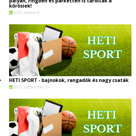
pályán, ringben és parketten is taroltak a
kőrösiek!
2025. oktober 8.
HETI SPORT - bajnokok, rangadók és nagy csaták
2025. szeptember 29.