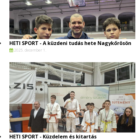
HETI SPORT - A küzdeni tudás hete Nagykőrösön
2025. december 1.
HETI SPORT - Küzdelem és kitartás