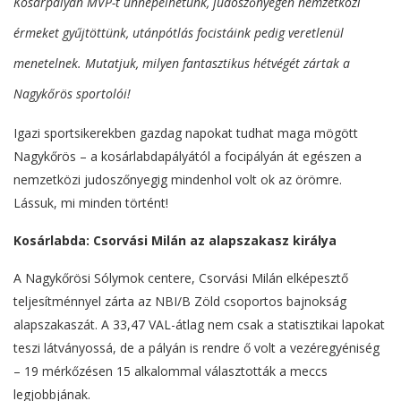
Kosárpályán MVP-t ünnepelhetünk, judoszőnyegen nemzetközi
érmeket gyűjtöttünk, utánpótlás focistáink pedig veretlenül
menetelnek. Mutatjuk, milyen fantasztikus hétvégét zártak a
Nagykőrös sportolói!
Igazi sportsikerekben gazdag napokat tudhat maga mögött
Nagykőrös – a kosárlabdapályától a focipályán át egészen a
nemzetközi judoszőnyegig mindenhol volt ok az örömre.
Lássuk, mi minden történt!
Kosárlabda: Csorvási Milán az alapszakasz királya
A Nagykőrösi Sólymok centere, Csorvási Milán elképesztő
teljesítménnyel zárta az NBI/B Zöld csoportos bajnokság
alapszakaszát. A 33,47 VAL-átlag nem csak a statisztikai lapokat
teszi látványossá, de a pályán is rendre ő volt a vezéregyéniség
– 19 mérkőzésen 15 alkalommal választották a meccs
legjobbjának.