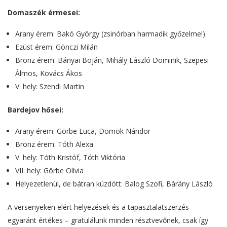
Domaszék érmesei:
Arany érem: Bakó György (zsinórban harmadik győzelme!)
Ezüst érem: Gönczi Milán
Bronz érem: Bányai Boján, Mihály László Dominik, Szepesi
Álmos, Kovács Ákos
V. hely: Szendi Martin
Bardejov hősei:
Arany érem: Görbe Luca, Dömök Nándor
Bronz érem: Tóth Alexa
V. hely: Tóth Kristóf, Tóth Viktória
VII. hely: Görbe Olívia
Helyezetlenül, de bátran küzdött: Balog Szofi, Bárány László
A versenyeken elért helyezések és a tapasztalatszerzés
egyaránt értékes – gratulálunk minden résztvevőnek, csak így