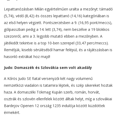
Lepattanózásban Milán egyértelműen uralta a mezőnyt: támadó
(5,74), védő (8,42) és összes lepattanó (14,16) kategóriában is
az első helyen végzett. Pontszerzésben a 9. (16,95 pont/meccs),
gólpasszban pedig a 14. lett (3,74), nem beszélve a 19 blokkos
szezonról, ami a 3. legjobb mutató ebben a mezőnyben. A
játékidőt tekintve is a top 10-ben szerepel (33,47 perc/meccs).
Reméljük, kisebb sérüléséből hamar felépül, és a rájátszásban is
hasonló extrákat hoz majd!
Judo: Domaszék és Szlovákia sem volt akadály
A Kőrös Judo SE fiatal versenyzői két nagy volumenű
nemzetközi viadalon is tatamira léptek, és szép sikereket hoztak
haza. A domaszéki Tökmag Kupán szerb, román, horvát,
osztrák és szlovén ellenfelek között álltak helyt, míg a szlovákiai
Bardejov Openen 12 ország 1235 indulója között küzdöttek
érmekért.