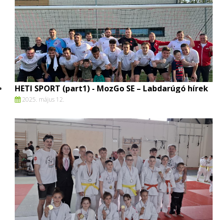
HETI SPORT (part1) - MozGo SE – Labdarúgó hírek
2025. május 12.