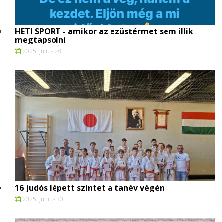
HETI SPORT - amikor az ezüstérmet sem illik
megtapsolni
2025. július 28.
16 judós lépett szintet a tanév végén
2025. június 30.