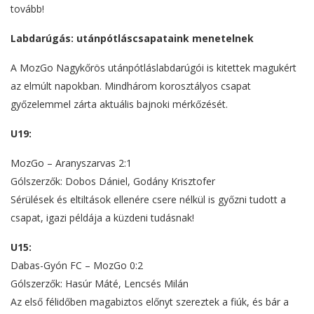
tovább!
Labdarúgás: utánpótláscsapataink menetelnek
A MozGo Nagykőrös utánpótláslabdarúgói is kitettek magukért
az elmúlt napokban. Mindhárom korosztályos csapat
győzelemmel zárta aktuális bajnoki mérkőzését.
U19:
MozGo – Aranyszarvas 2:1
Gólszerzők: Dobos Dániel, Godány Krisztofer
Sérülések és eltiltások ellenére csere nélkül is győzni tudott a
csapat, igazi példája a küzdeni tudásnak!
U15:
Dabas-Gyón FC – MozGo 0:2
Gólszerzők: Hasúr Máté, Lencsés Milán
Az első félidőben magabiztos előnyt szereztek a fiúk, és bár a