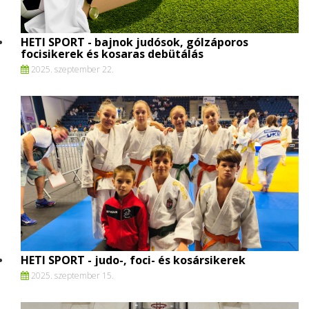
HETI SPORT - bajnok judósok, gólzáporos
focisikerek és kosaras debütálás
2025. szeptember 22.
HETI SPORT - judo-, foci- és kosársikerek
2025. szeptember 15.