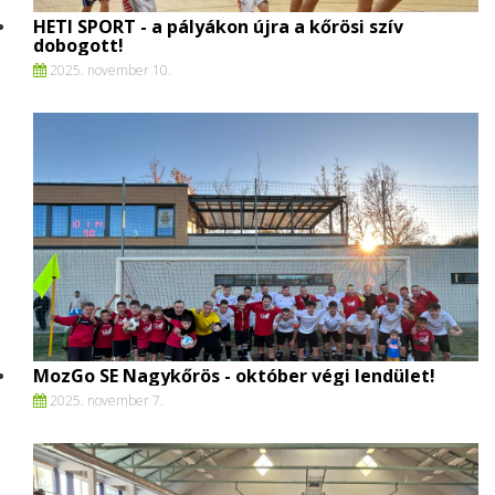
HETI SPORT - a pályákon újra a kőrösi szív
dobogott!
2025. november 10.
MozGo SE Nagykőrös - október végi lendület!
2025. november 7.