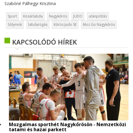
Szabóné Pálhegyi Krisztina
Sport
Kosárlabda
Nagykőrös
JUDO
utánpótlás
Sólymok
labdarúgás
Kőrös Judo SE
Moz Go Nagykőrös
KAPCSOLÓDÓ HÍREK
Mozgalmas sporthét Nagykőrösön - Nemzetközi
tatami és hazai parkett