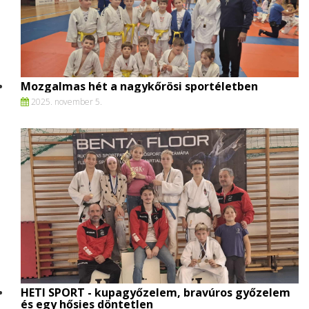
Mozgalmas hét a nagykőrösi sportéletben
2025. november 5.
HETI SPORT - kupagyőzelem, bravúros győzelem
és egy hősies döntetlen