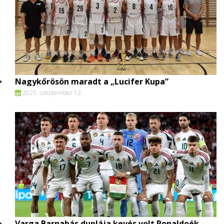
Nagykőrösön maradt a „Lucifer Kupa”
2025. szeptember 12.
Varga Barnabás duplája kevés volt Ronaldoék