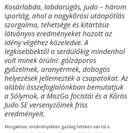
Kosárlabda, labdarúgás, judo – három
sportág, ahol a nagykőrösi utánpótlás
szorgalma, tehetsége és kitartása
látványos eredményeket hozott az
idény végéhez közeledve. A
legkisebbektől a serdülőkig mindenhol
volt minek örülni: gólzáporos
győzelmek, aranyérmek, dobogós
helyezések jellemezték a csapatokat. Az
alábbi összefoglalónkban bemutatjuk
a Sólymok, a MozGo focistái és a Kőrös
Judo SE versenyzőinek friss
eredményeit.
Mozgalmas, eredményekben gazdag heteken van túl a