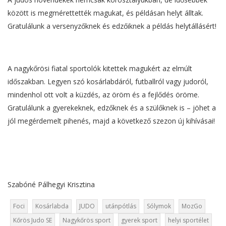
között is megmérettették magukat, és példásan helyt álltak.
Gratulálunk a versenyzőknek és edzőiknek a példás helytállásért!
A nagykőrösi fiatal sportolók kitettek magukért az elmúlt
időszakban. Legyen szó kosárlabdáról, futballról vagy judoról,
mindenhol ott volt a küzdés, az öröm és a fejlődés öröme.
Gratulálunk a gyerekeknek, edzőknek és a szülőknek is – jöhet a
jól megérdemelt pihenés, majd a következő szezon új kihívásai!
Szabóné Pálhegyi Krisztina
Foci
Kosárlabda
JUDO
utánpótlás
Sólymok
MozGo
Kőrös Judo SE
Nagykőrös sport
gyerek sport
helyi sportélet