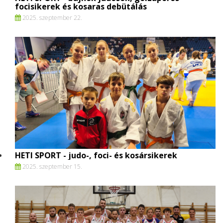
focisikerek és kosaras debütálás
2025. szeptember 22.
HETI SPORT - judo-, foci- és kosársikerek
2025. szeptember 15.