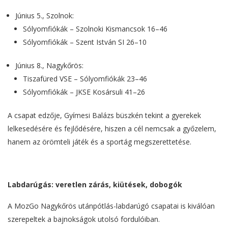
Június 5., Szolnok:
Sólyomfiókák – Szolnoki Kismancsok 16–46
Sólyomfiókák – Szent István SI 26–10
Június 8., Nagykőrös:
Tiszafüred VSE – Sólyomfiókák 23–46
Sólyomfiókák – JKSE Kosársuli 41–26
A csapat edzője, Gyímesi Balázs büszkén tekint a gyerekek
lelkesedésére és fejlődésére, hiszen a cél nemcsak a győzelem,
hanem az örömteli játék és a sportág megszerettetése.
Labdarúgás: veretlen zárás, kiütések, dobogók
A MozGo Nagykőrös utánpótlás-labdarúgó csapatai is kiválóan
szerepeltek a bajnokságok utolsó fordulóiban.