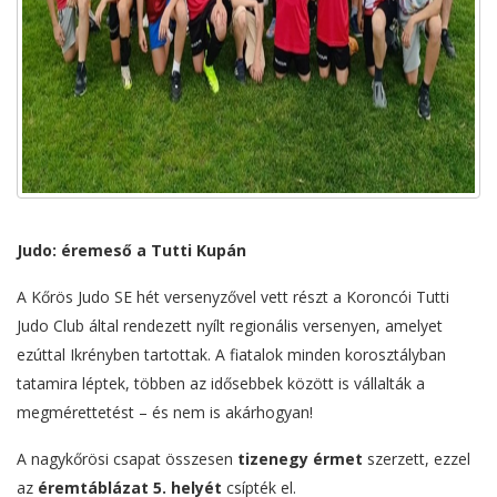
Judo: éremeső a Tutti Kupán
A Kőrös Judo SE hét versenyzővel vett részt a Koroncói Tutti
Judo Club által rendezett nyílt regionális versenyen, amelyet
ezúttal Ikrényben tartottak. A fiatalok minden korosztályban
tatamira léptek, többen az idősebbek között is vállalták a
megmérettetést – és nem is akárhogyan!
A nagykőrösi csapat összesen
tizenegy érmet
szerzett, ezzel
az
éremtáblázat 5. helyét
csípték el.