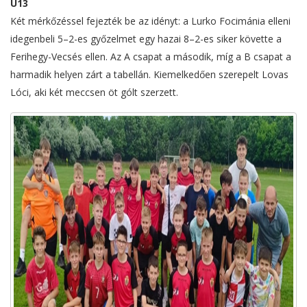
U13
Két mérkőzéssel fejezték be az idényt: a Lurko Focimánia elleni
idegenbeli 5–2-es győzelmet egy hazai 8–2-es siker követte a
Ferihegy-Vecsés ellen. Az A csapat a második, míg a B csapat a
harmadik helyen zárt a tabellán. Kiemelkedően szerepelt Lovas
Lóci, aki két meccsen öt gólt szerzett.