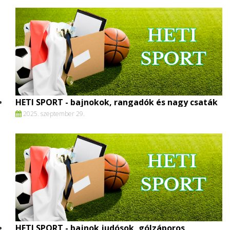
HETI SPORT - bajnokok, rangadók és nagy csaták
2025. szeptember 29.
HETI SPORT - bajnok judósok, gólzáporos