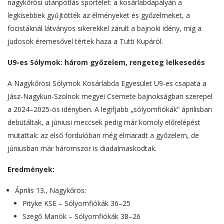
nagykőrösi utánpótlás sportélet: a kosárlabdapályán a
legkisebbek gyűjtötték az élményeket és győzelmeket, a
focistáknál látványos sikerekkel zárult a bajnoki idény, míg a
judosok éremesővel tértek haza a Tutti Kupáról.
U9-es Sólymok: három győzelem, rengeteg lelkesedés
A Nagykőrösi Sólymok Kosárlabda Egyesület U9-es csapata a
Jász-Nagykun-Szolnok megyei Csemete bajnokságban szerepel
a 2024–2025-ös idényben. A legifjabb „sólyomfiókák” áprilisban
debütáltak, a júniusi meccsek pedig már komoly előrelépést
mutattak: az első fordulóban még elmaradt a győzelem, de
júniusban már háromszor is diadalmaskodtak.
Eredmények:
Április 13., Nagykőrös:
Pityke KSE – Sólyomfiókák 36–25
Szegő Manók – Sólyomfiókák 38–26