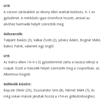
U19
A szezon zárásaként az Abony ellen arattak kiütéses, 9–1-es
győzelmet. A mérkőzés igazi örömfocit hozott, amivel az
alsóház harmadik helyét szerezték meg.
Gólszerzők:
Tulipánt Balázs (3), Valkai Zsolti (2), Juhász Ádám, Bognár Máté,
Bakos Patrik, valamint egy öngól.
U15
Az Inárcs elleni 14–0-s (!) győzelemmel zárta a tavaszi idényt a
csapat. Ezzel a második helyet szerezték meg a csoportban, az
Albertirsa mögött.
Góllövők között:
Bajczár Olivér (25), Zsuzsandor Simi (8), Német Márk (7), és
még sokan mások járultak hozzá a +54-es gólkülönbséghez.