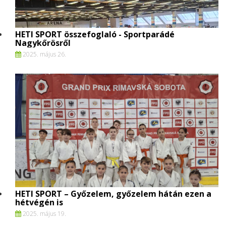
HETI SPORT összefoglaló - Sportparádé
Nagykőrösről
2025. május 26.
HETI SPORT – Győzelem, győzelem hátán ezen a
hétvégén is
2025. május 19.