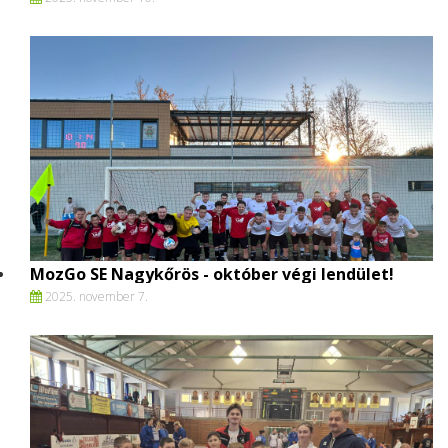
MozGo SE Nagykőrös - október végi lendület!
2025. november 7.