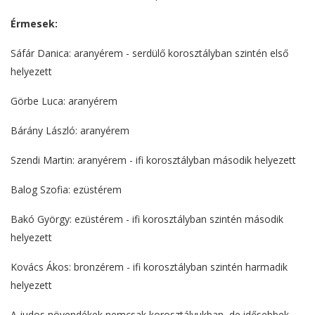
Érmesek:
Sáfár Danica: aranyérem - serdülő korosztályban szintén első
helyezett
Görbe Luca: aranyérem
Bárány László: aranyérem
Szendi Martin: aranyérem - ifi korosztályban második helyezett
Balog Szofia: ezüstérem
Bakó György: ezüstérem - ifi korosztályban szintén második
helyezett
Kovács Ákos: bronzérem - ifi korosztályban szintén harmadik
helyezett
A judos növendékek nemcsak korosztályukban, de idősebbek