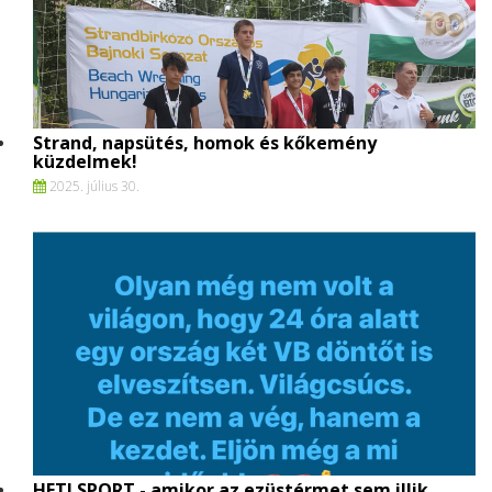
Strand, napsütés, homok és kőkemény
küzdelmek!
2025. július 30.
HETI SPORT - amikor az ezüstérmet sem illik