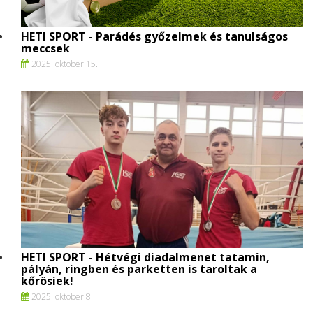
HETI SPORT - Parádés győzelmek és tanulságos
meccsek
2025. oktober 15.
HETI SPORT - Hétvégi diadalmenet tatamin,
pályán, ringben és parketten is taroltak a
kőrösiek!
2025. oktober 8.