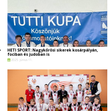
HETI SPORT: Nagykőrösi sikerek kosárpályán,
fociban és judoban is
2025. június 11.