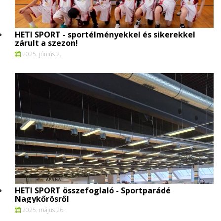
HETI SPORT - sportélményekkel és sikerekkel
zárult a szezon!
2025. június 2.
HETI SPORT összefoglaló - Sportparádé
Nagykőrösről
2025. május 26.