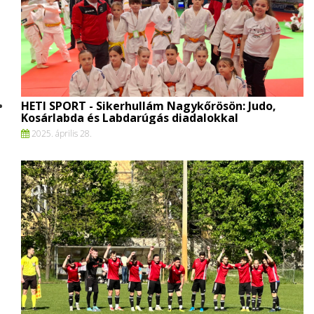
HETI SPORT - Sikerhullám Nagykőrösön: Judo,
Kosárlabda és Labdarúgás diadalokkal
2025. április 28.