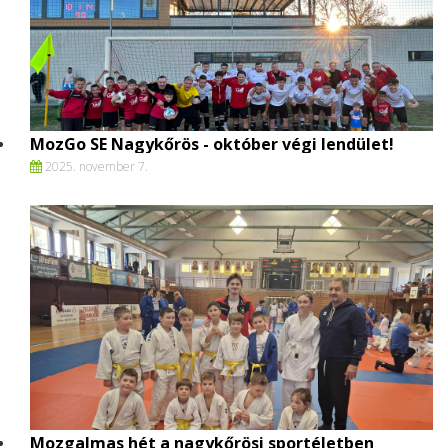
MozGo SE Nagykőrös - október végi lendület!
2025. november 7.
Mozgalmas hét a nagykőrösi sportéletben