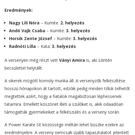
Eredmények:
Nagy Lili Nóra
– Kumite:
2. helyezés
Andó Vajk Csaba
– Kumite:
3. helyezés
Horsik Zente József
– Kumite:
3. helyezés
Radnóti Lilla
– Kata:
3. helyezés
A versenyen még részt vett
Ványi Amira
is, aki szintén
becsülettel helytállt.
A sikerek mögött komoly munka áll. A versenyzők felkészítése
hosszú hónapokon át tartott, edzőik pedig minden tőlük telhetőt
megtettek azért, hogy a fiatalok magabiztosan léphessenek
tatamira. Emellett köszönet illeti a szülőket is, akik odaadóan
támogatták gyermekeiket a felkészülés és a verseny során.
A Power Karate SE közössége méltán lehet büszke ezekre az
eredményekre. A verseny nemcsak újabb tapasztalatot jelentett