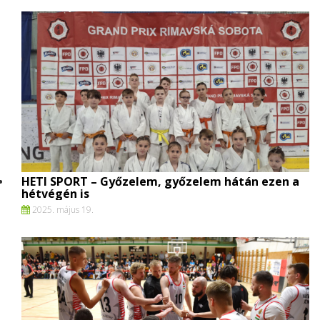
HETI SPORT – Győzelem, győzelem hátán ezen a
hétvégén is
2025. május 19.