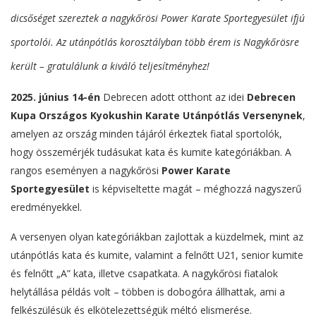
dicsőséget szereztek a nagykőrösi Power Karate Sportegyesület ifjú
sportolói. Az utánpótlás korosztályban több érem is Nagykőrösre
került – gratulálunk a kiváló teljesítményhez!
2025. június 14-én
Debrecen adott otthont az idei
Debrecen
Kupa Országos Kyokushin Karate Utánpótlás Versenynek
,
amelyen az ország minden tájáról érkeztek fiatal sportolók,
hogy összemérjék tudásukat kata és kumite kategóriákban. A
rangos eseményen a nagykőrösi
Power Karate
Sportegyesület
is képviseltette magát – méghozzá nagyszerű
eredményekkel.
A versenyen olyan kategóriákban zajlottak a küzdelmek, mint az
utánpótlás kata és kumite, valamint a felnőtt U21, senior kumite
és felnőtt „A” kata, illetve csapatkata. A nagykőrösi fiatalok
helytállása példás volt – többen is dobogóra állhattak, ami a
felkészülésük és elkötelezettségük méltó elismerése.