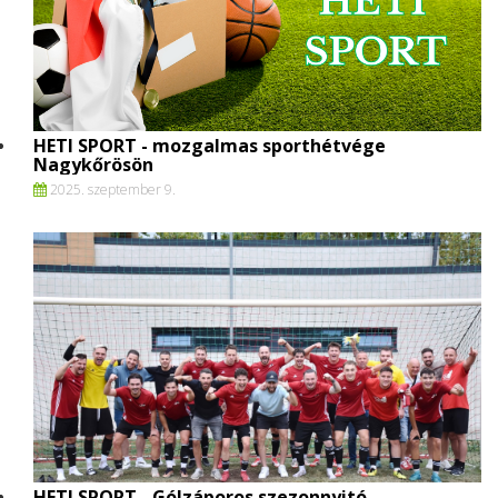
HETI SPORT - mozgalmas sporthétvége
Nagykőrösön
2025. szeptember 9.
HETI SPORT - Gólzáporos szezonnyitó