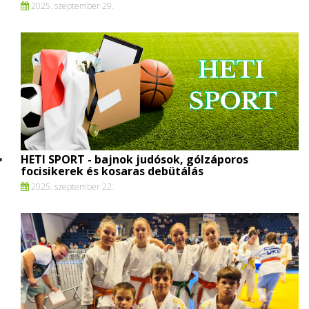
2025. szeptember 29.
HETI SPORT - bajnok judósok, gólzáporos
focisikerek és kosaras debütálás
2025. szeptember 22.