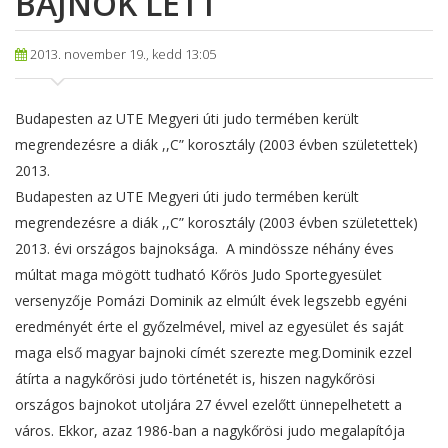
BAJNOK LETT
2013. november 19., kedd 13:05
Budapesten az UTE Megyeri úti judo termében került
megrendezésre a diák ,,C” korosztály (2003 évben születettek)
2013.
Budapesten az UTE Megyeri úti judo termében került
megrendezésre a diák ,,C” korosztály (2003 évben születettek)
2013. évi országos bajnoksága. A mindössze néhány éves
múltat maga mögött tudható Kőrös Judo Sportegyesület
versenyzője Pomázi Dominik az elmúlt évek legszebb egyéni
eredményét érte el győzelmével, mivel az egyesület és saját
maga első magyar bajnoki címét szerezte meg.
Dominik ezzel
átírta a nagykőrösi judo történetét is, hiszen nagykőrösi
országos bajnokot utoljára 27 évvel ezelőtt ünnepelhetett a
város. Ekkor, azaz 1986-ban a nagykőrösi judo megalapítója