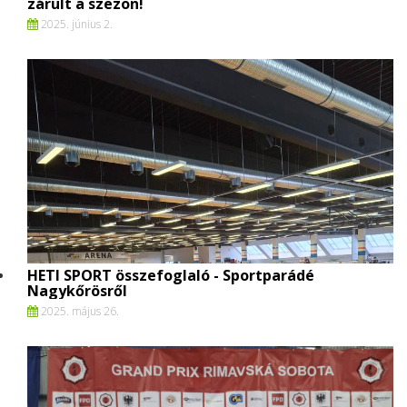
zárult a szezon!
2025. június 2.
HETI SPORT összefoglaló - Sportparádé
Nagykőrösről
2025. május 26.