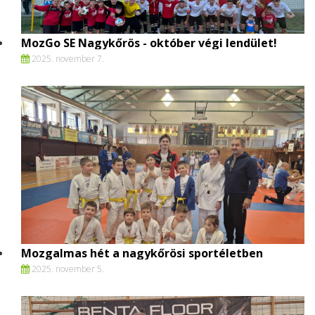
MozGo SE Nagykőrös - október végi lendület!
2025. november 7.
Mozgalmas hét a nagykőrösi sportéletben
2025. november 5.