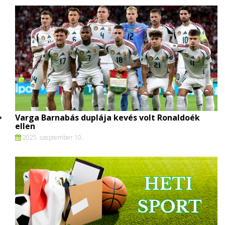
Varga Barnabás duplája kevés volt Ronaldoék
ellen
2025. szeptember 10.