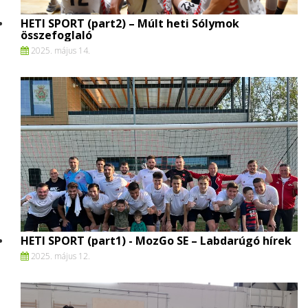
HETI SPORT (part2) – Múlt heti Sólymok
összefoglaló
2025. május 14.
HETI SPORT (part1) - MozGo SE – Labdarúgó hírek
2025. május 12.