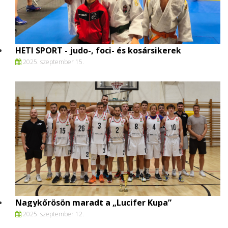
HETI SPORT - judo-, foci- és kosársikerek
2025. szeptember 15.
Nagykőrösön maradt a „Lucifer Kupa”
2025. szeptember 12.