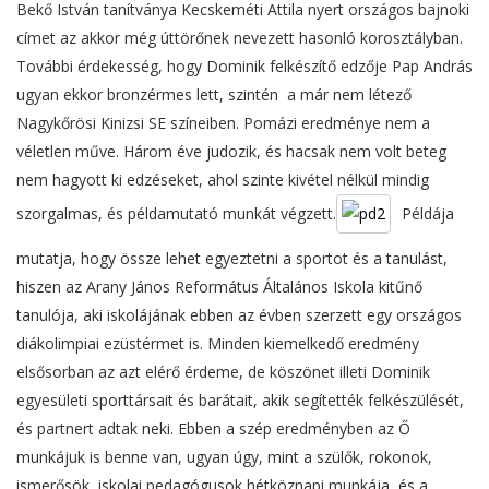
Bekő István tanítványa Kecskeméti Attila nyert országos bajnoki
címet az akkor még úttörőnek nevezett hasonló korosztályban.
További érdekesség, hogy Dominik felkészítő edzője Pap András
ugyan ekkor bronzérmes lett, szintén a már nem létező
Nagykőrösi Kinizsi SE színeiben. Pomázi eredménye nem a
véletlen műve. Három éve judozik, és hacsak nem volt beteg
nem hagyott ki edzéseket, ahol szinte kivétel nélkül mindig
szorgalmas, és példamutató munkát végzett.
Példája
mutatja, hogy össze lehet egyeztetni a sportot és a tanulást,
hiszen az Arany János Református Általános Iskola kitűnő
tanulója, aki iskolájának ebben az évben szerzett egy országos
diákolimpiai ezüstérmet is. Minden kiemelkedő eredmény
elsősorban az azt elérő érdeme, de köszönet illeti Dominik
egyesületi sporttársait és barátait, akik segítették felkészülését,
és partnert adtak neki. Ebben a szép eredményben az Ő
munkájuk is benne van, ugyan úgy, mint a szülők, rokonok,
ismerősök, iskolai pedagógusok hétköznapi munkája, és a