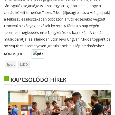
támogatók segítsége is. Csak egy kiragadott példa, hogy a
család közeli ismerőse Tekes Tibor (ifjúsági birkózó világbajnok)
a felkészülés időszakában többször is futó edzéseket végzett
Domival a szőnyeg edzések között. A fárasztó nap végén
kellemes meglepetés érte Nagykőrös kis bajnokát. A család
másik barátja, az állandóan úton lévő Ungvári Miklós toppant be
hozzájuk és személyesen gratulált neki a szép eredményhez.
KŐRÖS JUDO SE
Sport
JUDO
KAPCSOLÓDÓ HÍREK