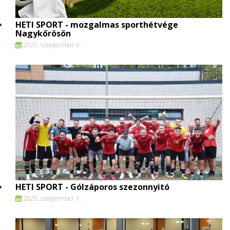
HETI SPORT - mozgalmas sporthétvége
Nagykőrösön
2025. szeptember 9.
HETI SPORT - Gólzáporos szezonnyitó
2025. szeptember 1.