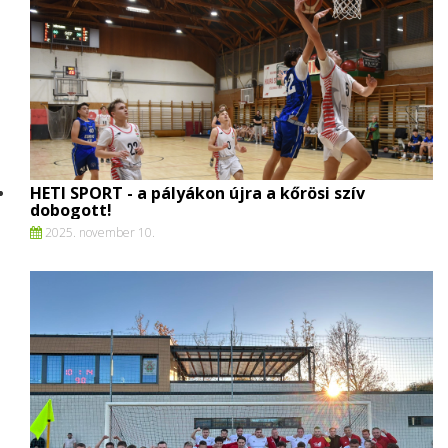
HETI SPORT - a pályákon újra a kőrösi szív
dobogott!
2025. november 10.