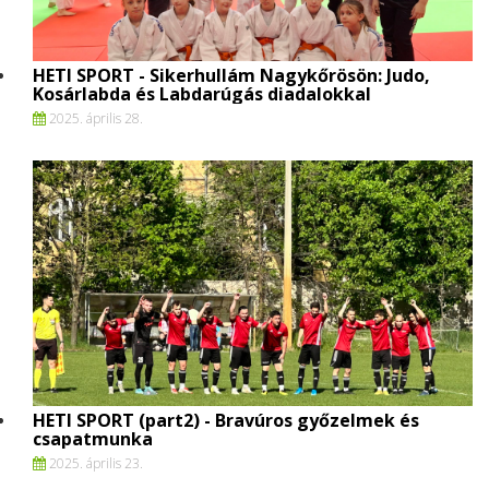
HETI SPORT - Sikerhullám Nagykőrösön: Judo,
Kosárlabda és Labdarúgás diadalokkal
2025. április 28.
HETI SPORT (part2) - Bravúros győzelmek és
csapatmunka
2025. április 23.