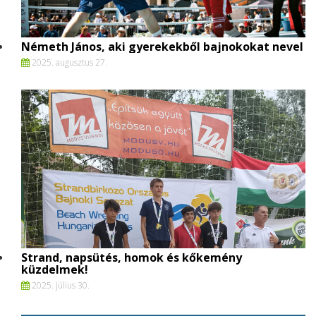
Németh János, aki gyerekekből bajnokokat nevel
2025. augusztus 27.
Strand, napsütés, homok és kőkemény
küzdelmek!
2025. július 30.