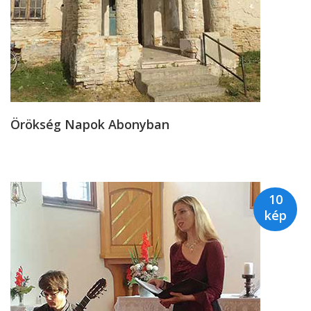
Örökség Napok Abonyban
10
kép