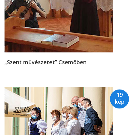
„Szent művészetet” Csemőben
19
kép