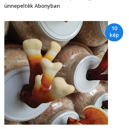
ünnepelték Abonyban
10
kép