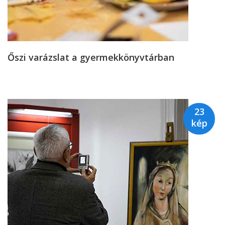
Őszi varázslat a gyermekkönyvtárban
23
kép