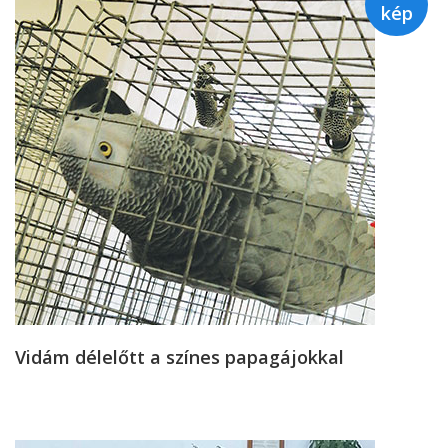
kép
Vidám délelőtt a színes papagájokkal