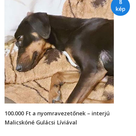
8
kép
100.000 Ft a nyomravezetőnek – interjú
Malicskóné Gulácsi Líviával