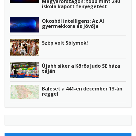
Magyarországon: több mint 240
iskola kapott fenyegetést
Okosból intelligens: Az AI
gyermekkora és jövője
Szép volt Sólymok!
Újabb siker a Kőrös Judo SE háza
táján
Baleset a 441-en december 13-án
reggel