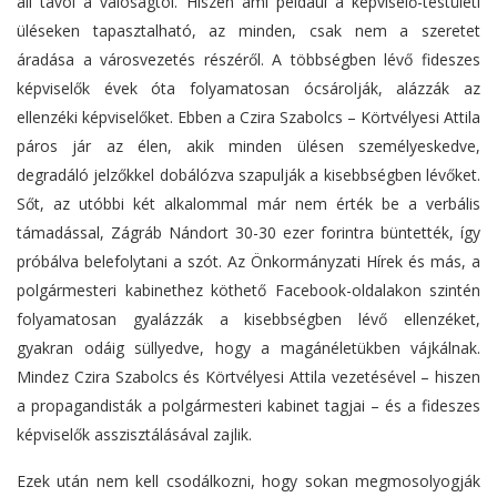
áll távol a valóságtól. Hiszen ami például a képviselő-testületi
üléseken tapasztalható, az minden, csak nem a szeretet
áradása a városvezetés részéről. A többségben lévő fideszes
képviselők évek óta folyamatosan ócsárolják, alázzák az
ellenzéki képviselőket. Ebben a Czira Szabolcs – Körtvélyesi Attila
páros jár az élen, akik minden ülésen személyeskedve,
degradáló jelzőkkel dobálózva szapulják a kisebbségben lévőket.
Sőt, az utóbbi két alkalommal már nem érték be a verbális
támadással, Zágráb Nándort 30-30 ezer forintra büntették, így
próbálva belefolytani a szót. Az Önkormányzati Hírek és más, a
polgármesteri kabinethez köthető Facebook-oldalakon szintén
folyamatosan gyalázzák a kisebbségben lévő ellenzéket,
gyakran odáig süllyedve, hogy a magánéletükben vájkálnak.
Mindez Czira Szabolcs és Körtvélyesi Attila vezetésével – hiszen
a propagandisták a polgármesteri kabinet tagjai – és a fideszes
képviselők asszisztálásával zajlik.
Ezek után nem kell csodálkozni, hogy sokan megmosolyogják