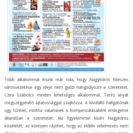
Több alkalommal írtunk már róla, hogy Nagykőrös fideszes
városvezetése egy ideje nem győzi hangsúlyozni a szeretetet,
Czira Szabolcs minden lehetséges alkalommal, Teréz anyát
megszégyenítő ájtatossággal szajkózza. A kívülálló hallgatónak
úgy tűnhet, mintha valaminek a kompenzálásaként emlegetné
állandóan a szeretetet. Aki figyelemmel kíséri Nagykőrös
közéletét, az könnyen rájöhet, hogy az előbbi vélelmezés nem