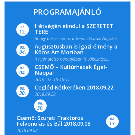
PROGRAMAJÁNLÓ
Hétvégén elindul a SZERETET
12.
TERE
12.
Ahogy beköszönt az adventi időszak, Nagykőrös
Augusztusban is igazi élmény a
ismét megtelik ünnepi fénnyel és közös...
08.
Kőrös Art Moziban
04.
A nyár utolsó hónapjában is változatos
CSEMŐ – Kultúrházak Éjjel-
filmkínálattal, családi...
02.
Nappal
04.
2019. 02. 15-16-17.
Cegléd Kétkeréken 2018.09.22.
08.
Színes és tartalmas programokkal várja a
30.
2018.09.22.
Csemői Községi Könyvtár és...
08.
30.
Csemő: Szüreti Traktoros
08.
Felvonulás és Bál 2018.09.08.
13.
2018.09.08.