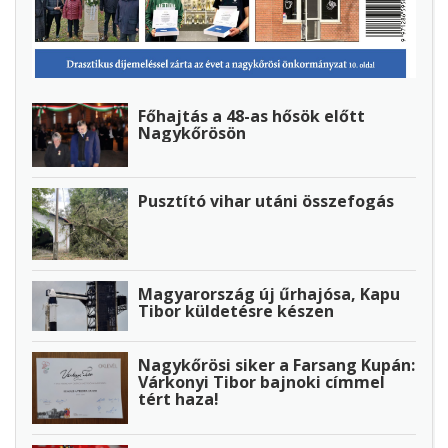
Főhajtás a 48-as hősök előtt
Nagykőrösön
Pusztító vihar utáni összefogás
Magyarország új űrhajósa, Kapu
Tibor küldetésre készen
Nagykőrösi siker a Farsang Kupán:
Várkonyi Tibor bajnoki címmel
tért haza!