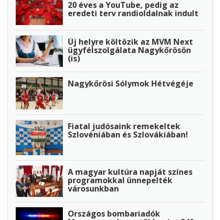
20 éves a YouTube, pedig az
eredeti terv randioldalnak indult
Új helyre költözik az MVM Next
ügyfélszolgálata Nagykőrösön
(is)
Nagykőrösi Sólymok Hétvégéje
Fiatal judósaink remekeltek
Szlovéniában és Szlovákiában!
A magyar kultúra napját színes
programokkal ünnepelték
városunkban
Országos bombariadók