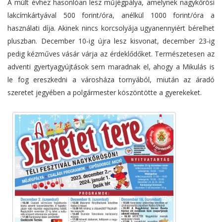
A múlt évhez hasonlóan lesz műjégpálya, amelynek nagykőrösi
lakcímkártyával 500 forint/óra, anélkül 1000 forint/óra a
használati díja. Akinek nincs korcsolyája ugyanennyiért bérelhet
pluszban. December 10-ig újra lesz kisvonat, december 23-ig
pedig kézműves vásár várja az érdeklődőket. Természetesen az
adventi gyertyagyújtások sem maradnak el, ahogy a Mikulás is
le fog ereszkedni a városháza tornyából, miután az áradó
szeretet jegyében a polgármester köszöntötte a gyerekeket.