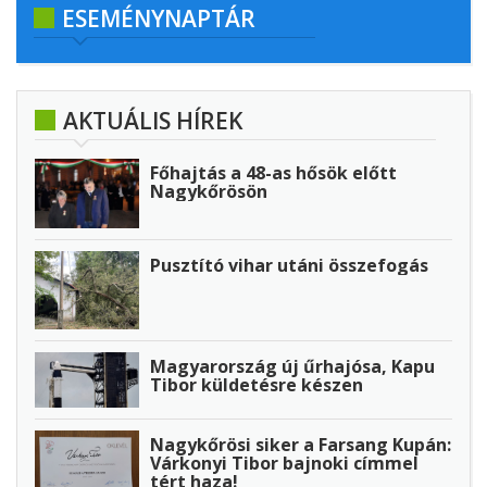
ESEMÉNYNAPTÁR
AKTUÁLIS HÍREK
Főhajtás a 48-as hősök előtt
Nagykőrösön
Pusztító vihar utáni összefogás
Magyarország új űrhajósa, Kapu
Tibor küldetésre készen
Nagykőrösi siker a Farsang Kupán:
Várkonyi Tibor bajnoki címmel
tért haza!