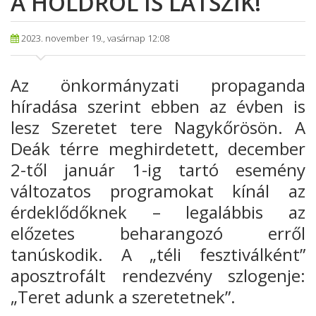
A HOLDRÓL IS LÁTSZIK!
2023. november 19., vasárnap 12:08
Az önkormányzati propaganda
híradása szerint ebben az évben is
lesz Szeretet tere Nagykőrösön. A
Deák térre meghirdetett, december
2-től január 1-ig tartó esemény
változatos programokat kínál az
érdeklődőknek – legalábbis az
előzetes beharangozó erről
tanúskodik. A „téli fesztiválként”
aposztrofált rendezvény szlogenje:
„Teret adunk a szeretetnek”.