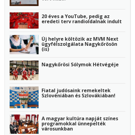
20 éves a YouTube, pedig az
eredeti terv randioldalnak indult
Új helyre költözik az MVM Next
ügyfélszolgálata Nagykőrösön
(is)
Nagykőrösi Sólymok Hétvégéje
Fiatal judósaink remekeltek
Szlovéniában és Szlovákiában!
A magyar kultúra napját színes
programokkal ünnepelték
városunkban