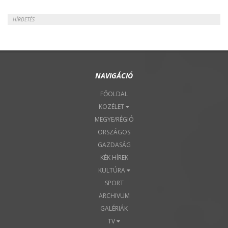
HÍRDETÉS
NAVIGÁCIÓ
FŐOLDAL
KÖZÉLET
MEGYE/RÉGIÓ
ORSZÁGOS
GAZDASÁG
KÉK HÍREK
KULTÚRA
SPORT
ARCHIVUM
GALÉRIÁK
TV