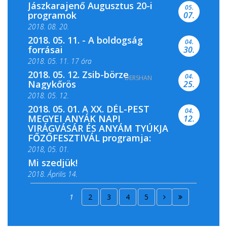
Jászkarajenő Augusztus 20-i
05.
programok
07.
2018. 08. 20.
2018. 05. 11. - A boldogság
04.
forrásai
30.
2018. 05. 11. 17 óra
2018. 05. 12. Zsib-börze
04.
DERSHAN
2018. 05. 11. 19 óra
Nagykőrös
25.
2018. 05. 12.
2018. 05. 01. A XX. DÉL-PEST
04.
MEGYEI ANYÁK NAPI
12.
VIRÁGVÁSÁR ÉS ANYÁM TYÚKJA
FŐZŐFESZTIVÁL programja:
2018, 05. 01.
Mi szedjük!
2018. Április 14.
2018. Április 15.
1
2
3
4
5
2018. Április 22.