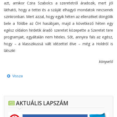
azt, amikor Czira Szabolcs a szeretetről áradozik, mert jól
látható, hogy a tettei és a száját elhagyó mondatok nincsenek
szinkronban. Mert azzal, hogy egyik héten az ellenzéket döngölik
bele a földbe az ÖH hasábjain, majd a következő héten egy
egész oldalon hirdetik áradó szeretet közepette a Szeretet tere
programjait, egyáltalán nem hiteles. Sőt, annyira fals az egész,
hogy – a klasszikussá vált idézettel élve – még a Holdról is
látszik!
könyvelő
Vissza
AKTUÁLIS LAPSZÁM