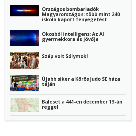
Országos bombariadók
Magyarországon: több mint 240
iskola kapott fenyegetést
Okosból intelligens: Az AI
gyermekkora és jövője
Szép volt Sólymok!
Újabb siker a Kőrös Judo SE háza
táján
Baleset a 441-en december 13-án
reggel