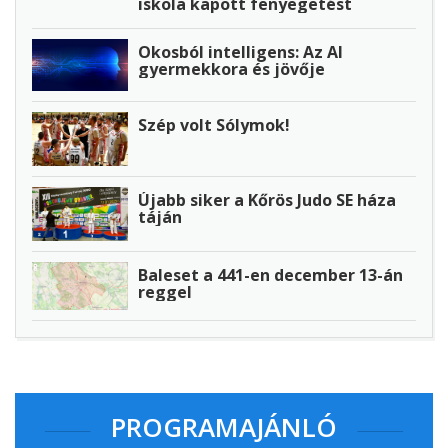
iskola kapott fenyegetést
Okosból intelligens: Az AI
gyermekkora és jövője
Szép volt Sólymok!
Újabb siker a Kőrös Judo SE háza
táján
Baleset a 441-en december 13-án
reggel
PROGRAMAJÁNLÓ