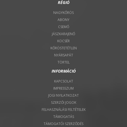
RÉGIÓ
NAGYKŐRÖS
ABONY
CSEMŐ
JÁSZKARAJENŐ
KOCSÉR
KŐRÖSTETÉTLEN
NYÁRSAPÁT
TÖRTEL
INFORMÁCIÓ
KAPCSOLAT
IMPRESSZUM
JOGI NYILATKOZAT
SZERZŐI JOGOK
FELHASZNÁLÁSI FELTÉTELEK
TÁMOGATÁS
TÁMOGATÓI SZERZŐDÉS