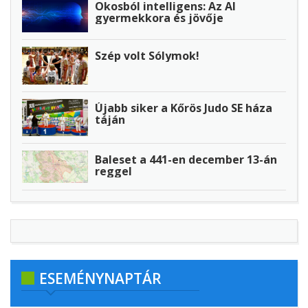
Okosból intelligens: Az AI
gyermekkora és jövője
Szép volt Sólymok!
Újabb siker a Kőrös Judo SE háza
táján
Baleset a 441-en december 13-án
reggel
ESEMÉNYNAPTÁR