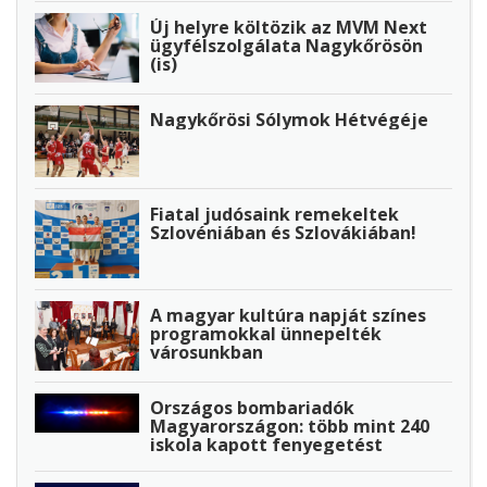
Új helyre költözik az MVM Next
ügyfélszolgálata Nagykőrösön
(is)
Nagykőrösi Sólymok Hétvégéje
Fiatal judósaink remekeltek
Szlovéniában és Szlovákiában!
A magyar kultúra napját színes
programokkal ünnepelték
városunkban
Országos bombariadók
Magyarországon: több mint 240
iskola kapott fenyegetést