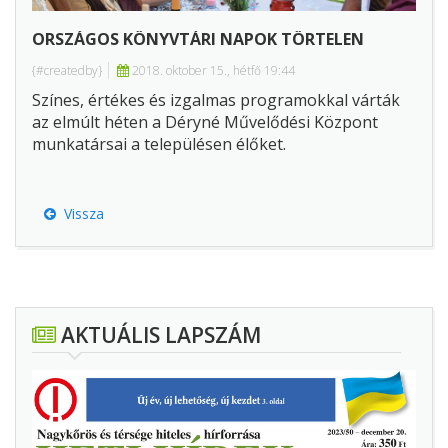
ORSZÁGOS KÖNYVTÁRI NAPOK TÖRTELEN
{#createdby}
2018. oktober 15., hétfő 19:44
Színes, értékes és izgalmas programokkal várták
az elmúlt héten a Déryné Művelődési Központ
munkatársai a településen élőket.
Vissza
AKTUÁLIS LAPSZÁM