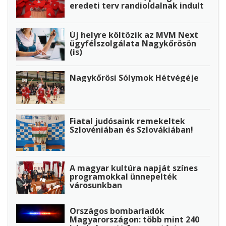
eredeti terv randioldalnak indult
Új helyre költözik az MVM Next
ügyfélszolgálata Nagykőrösön
(is)
Nagykőrösi Sólymok Hétvégéje
Fiatal judósaink remekeltek
Szlovéniában és Szlovákiában!
A magyar kultúra napját színes
programokkal ünnepelték
városunkban
Országos bombariadók
Magyarországon: több mint 240