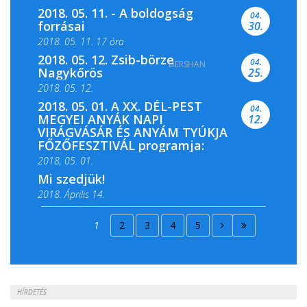
2018. 05. 11. - A boldogság
04.
forrásai
30.
2018. 05. 11. 17 óra
2018. 05. 12. Zsib-börze
04.
DERSHAN
2018. 05. 11. 19 óra
Nagykőrös
25.
2018. 05. 12.
2018. 05. 01. A XX. DÉL-PEST
04.
MEGYEI ANYÁK NAPI
12.
VIRÁGVÁSÁR ÉS ANYÁM TYÚKJA
FŐZŐFESZTIVÁL programja:
2018, 05. 01.
Mi szedjük!
2018. Április 14.
2018. Április 15.
1
2
3
4
5
2018. Április 22.
HÍRDETÉS