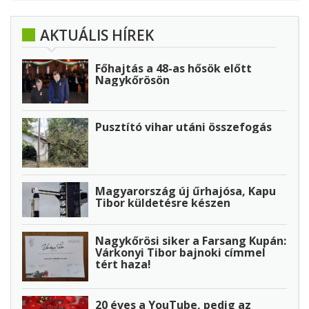
AKTUÁLIS HÍREK
Főhajtás a 48-as hősök előtt
Nagykőrösön
Pusztító vihar utáni összefogás
Magyarország új űrhajósa, Kapu
Tibor küldetésre készen
Nagykőrösi siker a Farsang Kupán:
Várkonyi Tibor bajnoki címmel
tért haza!
20 éves a YouTube, pedig az