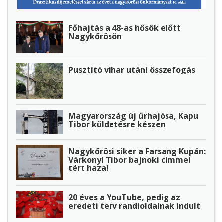
Főhajtás a 48-as hősök előtt
Nagykőrösön
Pusztító vihar utáni összefogás
Magyarország új űrhajósa, Kapu
Tibor küldetésre készen
Nagykőrösi siker a Farsang Kupán:
Várkonyi Tibor bajnoki címmel
tért haza!
20 éves a YouTube, pedig az
eredeti terv randioldalnak indult