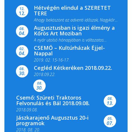
Hétvégén elindul a SZERETET
12.
TERE
12.
Ahogy beköszönt az adventi időszak, Nagykőrös
Augusztusban is igazi élmény a
ismét megtelik ünnepi fénnyel és közös...
08.
Kőrös Art Moziban
04.
A nyár utolsó hónapjában is változatos
CSEMŐ – Kultúrházak Éjjel-
filmkínálattal, családi...
02.
Nappal
04.
2019. 02. 15-16-17.
Cegléd Kétkeréken 2018.09.22.
08.
Színes és tartalmas programokkal várja a
30.
2018.09.22.
Csemői Községi Könyvtár és...
08.
30.
Csemő: Szüreti Traktoros
08.
Felvonulás és Bál 2018.09.08.
13.
2018.09.08.
Jászkarajenő Augusztus 20-i
05.
programok
07.
2018. 08. 20.