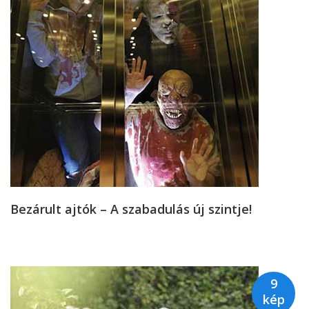
Bezárult ajtók – A szabadulás új szintje!
9
kép