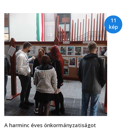
11
kép
A harminc éves önkormányzatiságot