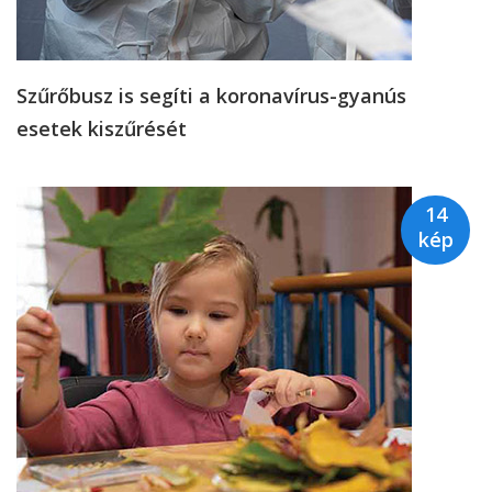
Szűrőbusz is segíti a koronavírus-gyanús
esetek kiszűrését
14
kép