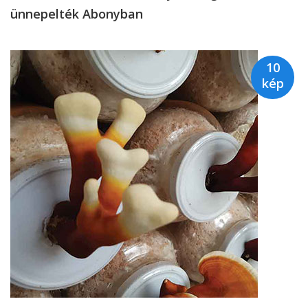
ünnepelték Abonyban
10
kép