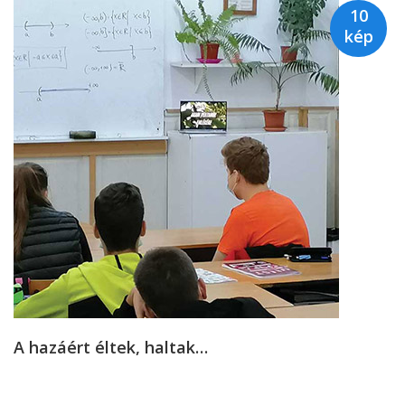
10
kép
A hazáért éltek, haltak…