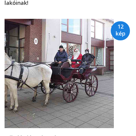
lakóinak!
12
kép