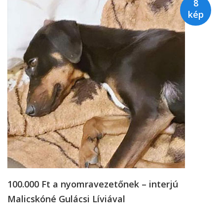
8
kép
100.000 Ft a nyomravezetőnek – interjú
Malicskóné Gulácsi Líviával