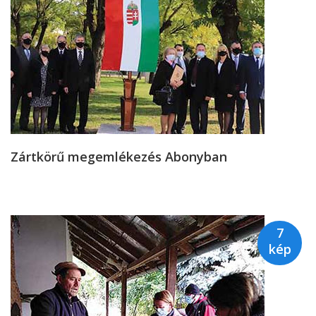
Zártkörű megemlékezés Abonyban
7
kép