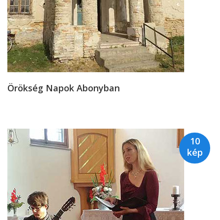
Örökség Napok Abonyban
10
kép