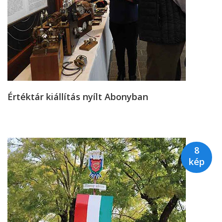
Értéktár kiállítás nyílt Abonyban
8
kép