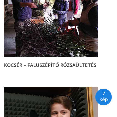
KOCSÉR – FALUSZÉPÍTŐ RÓZSAÜLTETÉS
7
kép