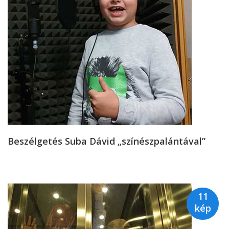
Beszélgetés Suba Dávid „színészpalántával”
11
kép