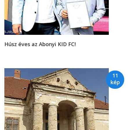
Húsz éves az Abonyi KID FC!
11
kép