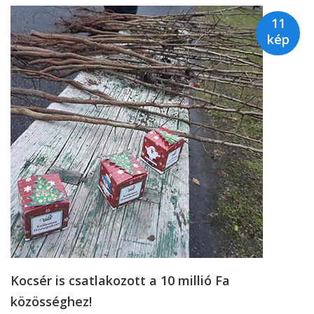
11
kép
Kocsér is csatlakozott a 10 millió Fa
közösséghez!