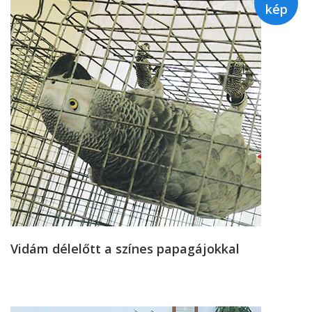
kép
Vidám délelőtt a színes papagájokkal