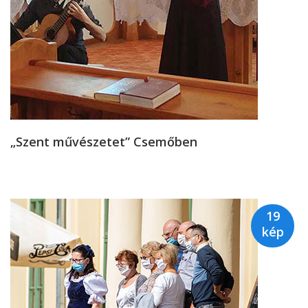
„Szent művészetet” Csemőben
19
kép