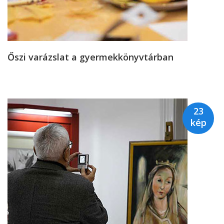
Őszi varázslat a gyermekkönyvtárban
23
kép