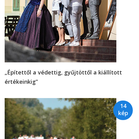
„Építettől a védettig, gyűjtöttől a kiállított
értékeinkig”
14
kép