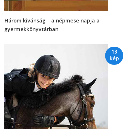
Három kívánság – a népmese napja a
gyermekkönyvtárban
13
kép