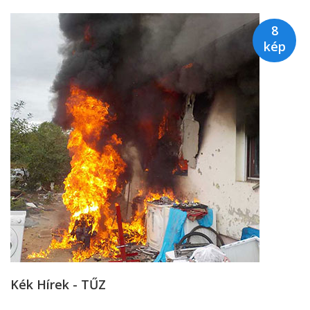
8
kép
Kék Hírek - TŰZ